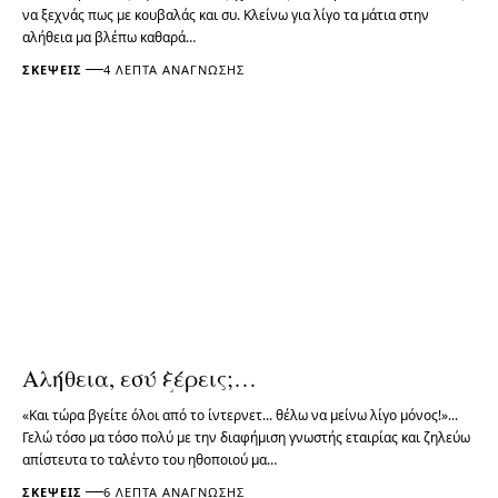
να ξεχνάς πως με κουβαλάς και συ. Κλείνω για λίγο τα μάτια στην
αλήθεια μα βλέπω καθαρά…
ΣΚΈΨΕΙΣ
4 ΛΕΠΤΆ ΑΝΆΓΝΩΣΗΣ
Αλήθεια, εσύ ξέρεις;…
«Και τώρα βγείτε όλοι από το ίντερνετ... θέλω να μείνω λίγο μόνος!»...
Γελώ τόσο μα τόσο πολύ με την διαφήμιση γνωστής εταιρίας και ζηλεύω
απίστευτα το ταλέντο του ηθοποιού μα…
ΣΚΈΨΕΙΣ
6 ΛΕΠΤΆ ΑΝΆΓΝΩΣΗΣ