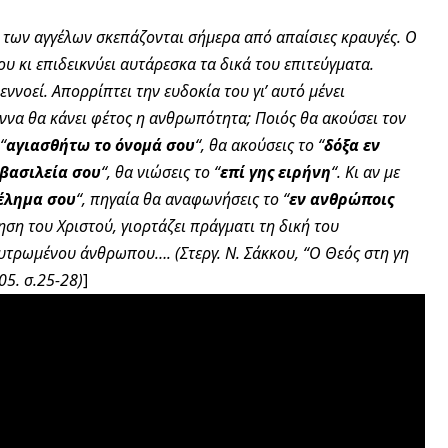
 των αγγέλων σκεπάζονται σήμερα από απαίσιες κραυγές. Ο
υ κι επιδεικνύει αυτάρεσκα τα δικά του επιτεύγματα.
 εννοεί. Απορρίπτει την ευδοκία του γι’ αυτό μένει
εννα θα κάνει φέτος η ανθρωπότητα; Ποιός θα ακούσει τον
“
αγιασθήτω το όνομά σου
“, θα ακούσεις το “
δόξα εν
 βασιλεία σου
“, θα νιώσεις το “
επί γης ειρήνη
“. Κι αν με
έλημα σου
“, πηγαία θα αναφωνήσεις το “
εν ανθρώποις
ηση του Χριστού, γιορτάζει πράγματι τη δική του
λυτρωμένου άνθρωπου…. (Στεργ. Ν. Σάκκου, “Ο Θεός στη γη
05. σ.25-28)
]