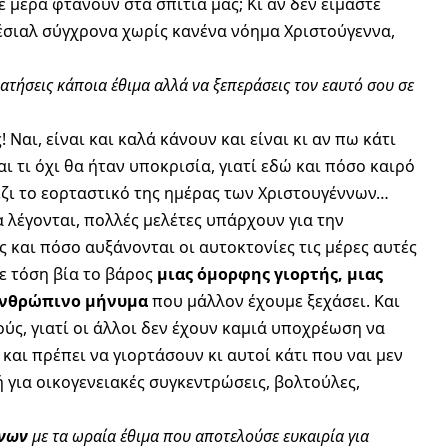
ε μέρα φτάνουν στα σπίτια μας; Κι αν δεν είμαστε
πέσιαλ σύγχρονα χωρίς κανένα νόημα Χριστούγεννα,
ατήσεις κάποια έθιμα αλλά να ξεπεράσεις τον εαυτό σου σε
Ναι, είναι και καλά κάνουν και είναι κι αν πω κάτι
ι τι όχι θα ήταν υποκρισία, γιατί εδώ και πόσο καιρό
έζι το εορταστικό της ημέρας των Χριστουγέννων…
 λέγονται, πολλές μελέτες υπάρχουν για την
και πόσο αυξάνονται οι αυτοκτονίες τις μέρες αυτές
ε τόση βία το βάρος
μιας όμορφης γιορτής, μιας
νανθρώπινο μήνυμα
που μάλλον έχουμε ξεχάσει. Και
ς, γιατί οι άλλοι δεν έχουν καμιά υποχρέωση να
και πρέπει να γιορτάσουν κι αυτοί κάτι που ναι μεν
ή για οικογενειακές συγκεντρώσεις, βολτούλες,
ννων
με τα ωραία έθιμα που αποτελούσε ευκαιρία για