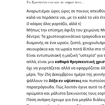
Τα Χριστούγεννα και το νόημά τους…
Αναρωτιέμαι ώρες ώρες σε ποιους απευθύνετ
καλά να περάσετε ναι, με το καλό το νέο έ
Ο κόσμος όλος γιορτάζει, αλλά τί;
Μήπως την επίσημη άφιξη του χειμώνα; Μή
δέντρο; Τα χριστουγεννιάτικα τραγούδια κα
διαμονής σε ένα ωραίο, ζεστό, χουχουλιάρ
σκιουράκια και τα ωραία ποτά δίπλα στο τζ
Είναι εντυπωσιακή η μαζική “υστερία” για 
απλά, είναι μια
καθαρά θρησκευτική χρισ
όχι να γιορτάζεται αλλά να εφαρμόζεται ό
μέρα. Την 25η Δεκεμβρίου ημέρα της γεννή
ψάλλουν το
δόξα εν υψίστοις
και πιστεύου
παρατράγουδα. Πώς λοιπόν έγινε αυτό το 
αρώματα και μάλιστα ξεκινώντας τους εορ
Πόση ανάγκη έχουμε για ένα μεγάλο διάλει