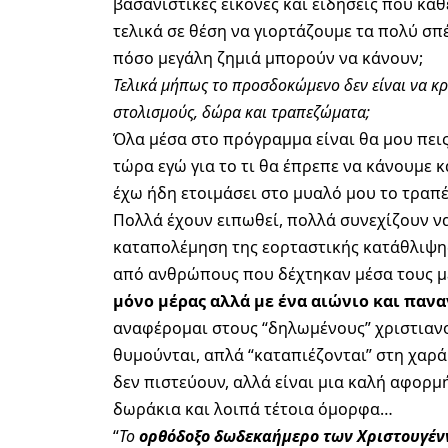
βασανιστικές εικόνες και ειδήσεις που κάθ
τελικά σε θέση να γιορτάζουμε τα πολύ σ
πόσο μεγάλη ζημιά μπορούν να κάνουν;
Τελικά μήπως το προσδοκώμενο δεν είναι να κρ
στολισμούς, δώρα και τραπεζώματα;
Όλα μέσα στο πρόγραμμα είναι θα μου πεις! 
τώρα εγώ για το τι θα έπρεπε να κάνουμε κα
έχω ήδη ετοιμάσει στο μυαλό μου το τραπ
Πολλά έχουν ειπωθεί, πολλά συνεχίζουν να
καταπολέμηση της εορταστικής κατάθλιψης 
από ανθρώπους που δέχτηκαν μέσα τους μ
μόνο μέρας αλλά με ένα αιώνιο και πα
αναφέρομαι στους “δηλωμένους” χριστιανού
θυμούνται, απλά “καταπιέζονται” στη χαρά 
δεν πιστεύουν, αλλά είναι μια καλή αφορμ
δωράκια και λοιπά τέτοια όμορφα…
“
Το
ορθόδοξο δωδεκαήμερο των Χριστουγέ