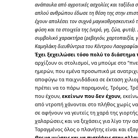
ανάπαυλα από αγροτικές ασχολίες και ταξίδια σ
απλού ανθρώπου έδωσε τη θέση της στην επιστ
έχουν απολέσει τον συχνά μαγικοθρησκευτικό τ
φύση και τα στοιχεία της (νερό, γη, ζώα, φυτά)
συμβολικό χαρακτήρα (ρεβεγιόν, χαρτοπαιξία, 
Καμηλάκη διευθύντρια του Κέντρου Λαογραφίας
Έχει ξεχειλώσει
τόσο πολύ το διάστημα 
αρχίζουν οι στολισμοί, να μπούμε στο “πνε
ημερών, που εμένα προσωπικά με ανατριχι
αποφύγω τα παιχνιδάδικα σε έκταση χιλιομ
πρέπει να το πάρω παραμονές. Τρόμος. Τρόμ
που έχουν,
εκείνων που δεν έχουν,
εκείν
από ντροπή χάνονται στο πλήθος χωρίς να
σε αφήνουν να γευτείς τη χαρά της γιορτής,
χαλαρώσεις και να ξεχάσεις για λίγο την α
Ταραγμένος όλος ο πλανήτης είναι και εξαγ
Θες να νιώσεις και να πιστέψεις στην αλλα