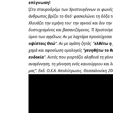
επίγνωση!
[
Στο σταυροδρόμι των Χριστουγέννων οι φωνές
άνθρωπος βρίζει το Θεό· φασκελώνει τη δόξα το
Χλευάζει την ειρήνη του· την αγνοεί και δεν την
δυστυχισμένος και βασανιζόμενος. Τί Χριστούγ
ύμνο των αγγέλων; Αν με λαχτάρα προσεύχεσαι 
·
υψίστοις Θεώ
“. Αν με αγάπη ζητάς
“
ελθέτω η
χαρά και αφοσίωση ομολογείς “
γενηθήτω το θ
ευδοκία
“. Αυτός που γιορτάζει αληθινά τη γένν
αναγέννηση, τη γέννηση ενός καινούργιου και 
μας”. Εκδ. Ο.Χ.Α. Απολύτρωσις. Θεσσαλονίκη 20