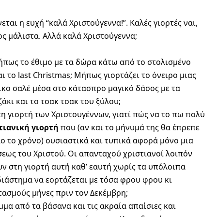
αι η ευχή “καλά Χριστούγεννα!”. Καλές γιορτές ναι,
τος μάλιστα. Αλλά καλά Χριστούγεννα;
πως το έθιμο με τα δώρα κάτω από το στολισμένο
ι το last Christmas; Μήπως γιορτάζει το όνειρο μιας
ικο σαλέ μέσα στο κάτασπρο μαγικό δάσος με τα
άκι και το τσακ τσακ του ξύλου;
τη γιορτή των Χριστουγέννων, γιατί πώς να το πω πολύ
τιανική γιορτή
που (αν και το μήνυμά της θα έπρεπε
λο το χρόνο) ουσιαστικά και τυπικά αφορά μόνο μια
σεως του Χριστού. Οι απανταχού χριστιανοί λοιπόν
ν στη γιορτή αυτή καθ’ εαυτή χωρίς τα υπόλοιπα
διάστημα να εορτάζεται με τόσα φρου φρου κι
τασμούς μήνες πριν τον Δεκέμβρη;
μμα από τα βάσανα και τις ακραία απαίσιες και