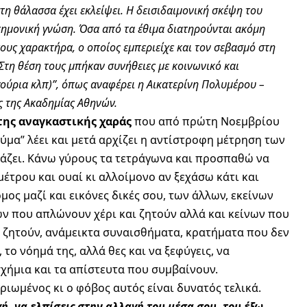
τη θάλασσα έχει εκλείψει. Η δεισιδαιμονική σκέψη του
ημονική γνώση. Όσα από τα έθιμα διατηρούνται ακόμη
ους χαρακτήρα, ο οποίος εμπεριείχε και τον σεβασμό στη
. Στη θέση τους μπήκαν συνήθειες με κοινωνικό και
γούρια κλπ)”, όπως αναφέρει η Αικατερίνη Πολυμέρου –
 της Ακαδημίας Αθηνών.
της αναγκαστικής χαράς
που από πρώτη Νοεμβρίου
ύμα” λέει και μετά αρχίζει η αντίστροφη μέτρηση των
άζει. Κάνω γύρους τα τετράγωνα και προσπαθώ να
έτρου και ουαί κι αλλοίμονο αν ξεχάσω κάτι και
ος μαζί και εικόνες δικές σου, των άλλων, εκείνων
ων που απλώνουν χέρι και ζητούν αλλά και κείνων που
 ζητούν, ανάμεικτα συναισθήματα, κρατήματα που δεν
 το νόημά της, αλλά θες και να ξεφύγεις, να
σχήμια και τα απίστευτα που συμβαίνουν.
ριωμένος κι ο φόβος αυτός είναι δυνατός τελικά.
γή, να ελπίσεις στην αλλαγή του μέσα σου, του έξω