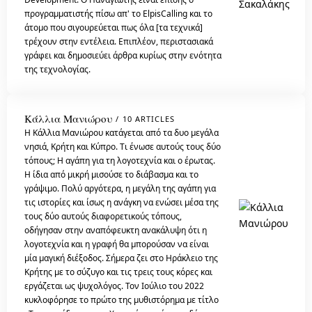
προγραμματιστής πίσω απ' το ElpisCalling και το
άτομο που σιγουρεύεται πως όλα [τα τεχνικά]
τρέχουν στην εντέλεια. Επιπλέον, περιστασιακά
γράφει και δημοσιεύει άρθρα κυρίως στην ενότητα
της τεχνολογίας.
Κάλλια Μανιώρου
10 ARTICLES
Η Κάλλια Μανιώρου κατάγεται από τα δυο μεγάλα
νησιά, Κρήτη και Κύπρο. Τι ένωσε αυτούς τους δύο
τόπους; Η αγάπη για τη λογοτεχνία και ο έρωτας.
Η ίδια από μικρή μισούσε το διάβασμα και το
γράψιμο. Πολύ αργότερα, η μεγάλη της αγάπη για
τις ιστορίες και ίσως η ανάγκη να ενώσει μέσα της
τους δύο αυτούς διαφορετικούς τόπους,
οδήγησαν στην αναπόφευκτη ανακάλυψη ότι η
λογοτεχνία και η γραφή θα μπορούσαν να είναι
μία μαγική διέξοδος. Σήμερα ζει στο Ηράκλειο της
Κρήτης με το σύζυγο και τις τρεις τους κόρες και
εργάζεται ως ψυχολόγος. Τον Ιούλιο του 2022
κυκλοφόρησε το πρώτο της μυθιστόρημα με τίτλο