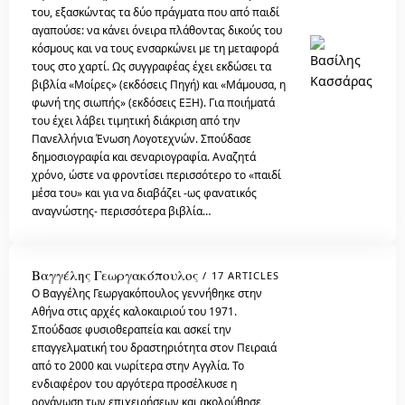
του, εξασκώντας τα δύο πράγματα που από παιδί
αγαπούσε: να κάνει όνειρα πλάθοντας δικούς του
κόσμους και να τους ενσαρκώνει με τη μεταφορά
τους στο χαρτί. Ως συγγραφέας έχει εκδώσει τα
βιβλία «Μοίρες» (εκδόσεις Πηγή) και «Μάμουσα, η
φωνή της σιωπής» (εκδόσεις ΕΞΗ). Για ποιήματά
του έχει λάβει τιμητική διάκριση από την
Πανελλήνια Ένωση Λογοτεχνών. Σπούδασε
δημοσιογραφία και σεναριογραφία. Αναζητά
χρόνο, ώστε να φροντίσει περισσότερο το «παιδί
μέσα του» και για να διαβάζει -ως φανατικός
αναγνώστης- περισσότερα βιβλία…
Βαγγέλης Γεωργακόπουλος
17 ARTICLES
O Βαγγέλης Γεωργακόπουλος γεννήθηκε στην
Αθήνα στις αρχές καλοκαιριού του 1971.
Σπούδασε φυσιοθεραπεία και ασκεί την
επαγγελματική του δραστηριότητα στον Πειραιά
από το 2000 και νωρίτερα στην Αγγλία. Το
ενδιαφέρον του αργότερα προσέλκυσε η
οργάνωση των επιχειρήσεων και ακολούθησε