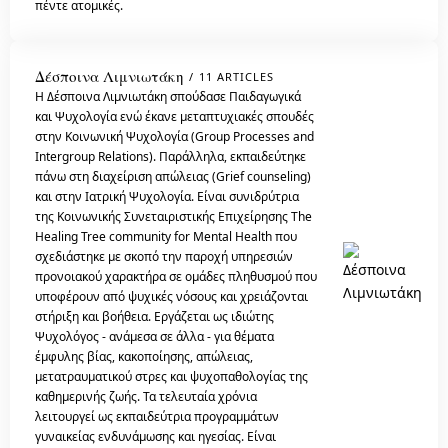
πέντε ατομικές.
Δέσποινα Λιμνιωτάκη
11 ARTICLES
Η Δέσποινα Λιμνιωτάκη σπούδασε Παιδαγωγικά
και Ψυχολογία ενώ έκανε μεταπτυχιακές σπουδές
στην Κοινωνική Ψυχολογία (Group Processes and
Intergroup Relations). Παράλληλα, εκπαιδεύτηκε
πάνω στη διαχείριση απώλειας (Grief counseling)
και στην Ιατρική Ψυχολογία. Είναι συνιδρύτρια
της Κοινωνικής Συνεταιριστικής Επιχείρησης The
Healing Tree community for Mental Health που
σχεδιάστηκε με σκοπό την παροχή υπηρεσιών
προνοιακού χαρακτήρα σε ομάδες πληθυσμού που
υποφέρουν από ψυχικές νόσους και χρειάζονται
στήριξη και βοήθεια. Εργάζεται ως ιδιώτης
Ψυχολόγος - ανάμεσα σε άλλα - για θέματα
έμφυλης βίας, κακοποίησης, απώλειας,
μετατραυματικού στρες και ψυχοπαθολογίας της
καθημερινής ζωής. Τα τελευταία χρόνια
λειτουργεί ως εκπαιδεύτρια προγραμμάτων
γυναικείας ενδυνάμωσης και ηγεσίας. Είναι