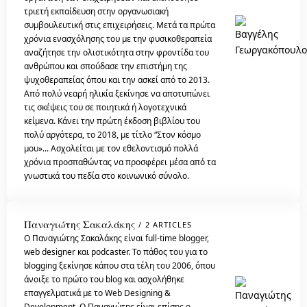
τριετή εκπαίδευση στην οργανωσιακή
συμβουλευτική στις επιχειρήσεις. Μετά τα πρώτα
χρόνια ενασχόλησης του με την φυσικοθεραπεία
αναζήτησε την ολιστικότητα στην φροντίδα του
ανθρώπου και σπούδασε την επιστήμη της
ψυχοθεραπείας όπου και την ασκεί από το 2013.
Από πολύ νεαρή ηλικία ξεκίνησε να αποτυπώνει
τις σκέψεις του σε ποιητικά ή λογοτεχνικά
κείμενα. Κάνει την πρώτη έκδοση βιβλίου του
πολύ αργότερα, το 2018, με τίτλο “Στον κόσμο
μου»... Ασχολείται με τον εθελοντισμό πολλά
χρόνια προσπαθώντας να προσφέρει μέσα από τα
γνωστικά του πεδία στο κοινωνικό σύνολο.
Παναγιώτης Σακαλάκης
2 ARTICLES
Ο Παναγιώτης Σακαλάκης είναι full-time blogger,
web designer και podcaster. Το πάθος του για το
blogging ξεκίνησε κάπου στα τέλη του 2006, όπου
άνοιξε το πρώτο του blog και ασχολήθηκε
επαγγελματικά με το Web Designing &
Development. Ο Παναγιώτης είναι επίσης ο