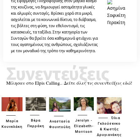
τις Εφαρμογές Πληροφορικής στον μαγικό κόσμο
της κουζίνας, να δημιουργεί ασταμάτητα γλυκές
και αλμυρές συνταγές. Βρίσκει χαρά στα μικρά,
ασχολείται με τα κοινωνικά δίκτυα, το διάβασμα,
τις βόλτες στη φύση, τον εθελοντισμό, τις
κατασκευές, τα ταξίδια. Στην κατηγορία των
Συνταγών θα βρείτε όσα καθημερινά φτιάχνει για
τους αγαπημένους της ανθρώπους, σχολιάζοντας
με τον μοναδικό της τρόπο την καθημερινότητα.
Συνεντεύξεις
Μίλησαν στο Elpis Calling.. Δείτε όλες τις συνεντεύξεις εδώ!
Όλια
Βέρα
Jerolyn -
Μαρία
Αναστασία
Γκλούσενκο
Περράκη
Elizabeth-
Κουνελάκη
Φουντούλη
& Κωστής
Morrison
Δρυγιανάκης