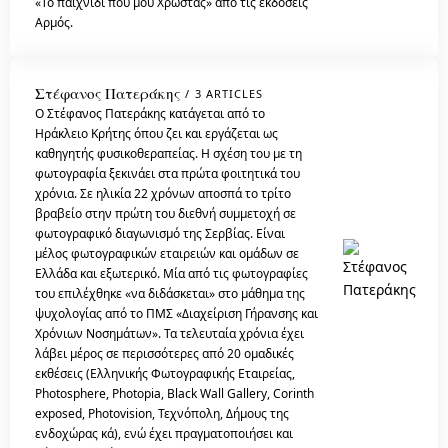
«Το παιχνίδι που μου Χρωστάς» από τις εκδόσεις
Αρμός.
Στέφανος Πατεράκης
3 ARTICLES
Ο Στέφανος Πατεράκης κατάγεται από το
Ηράκλειο Κρήτης όπου ζει και εργάζεται ως
καθηγητής φυσικοθεραπείας. Η σχέση του με τη
φωτογραφία ξεκινάει στα πρώτα φοιτητικά του
χρόνια. Σε ηλικία 22 χρόνων αποσπά το τρίτο
βραβείο στην πρώτη του διεθνή συμμετοχή σε
φωτογραφικό διαγωνισμό της Σερβίας. Είναι
μέλος φωτογραφικών εταιρειών και ομάδων σε
Ελλάδα και εξωτερικό. Μία από τις φωτογραφίες
του επιλέχθηκε «να διδάσκεται» στο μάθημα της
ψυχολογίας από το ΠΜΣ «Διαχείριση Γήρανσης και
Χρόνιων Νοσημάτων». Τα τελευταία χρόνια έχει
λάβει μέρος σε περισσότερες από 20 ομαδικές
εκθέσεις (Ελληνικής Φωτογραφικής Εταιρείας,
Photosphere, Photopia, Black Wall Gallery, Corinth
exposed, Photovision, Τεχνόπολη, Δήμους της
ενδοχώρας κά), ενώ έχει πραγματοποιήσει και