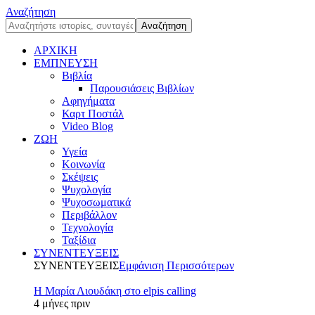
Αναζήτηση
ΑΡΧΙΚΗ
ΕΜΠΝΕΥΣΗ
Βιβλία
Παρουσιάσεις Βιβλίων
Αφηγήματα
Καρτ Ποστάλ
Video Blog
ΖΩΗ
Υγεία
Κοινωνία
Σκέψεις
Ψυχολογία
Ψυχοσωματικά
Περιβάλλον
Τεχνολογία
Ταξίδια
ΣΥΝΕΝΤΕΥΞΕΙΣ
ΣΥΝΕΝΤΕΥΞΕΙΣ
Εμφάνιση Περισσότερων
Η Μαρία Λιουδάκη στο elpis calling
4 μήνες πριν