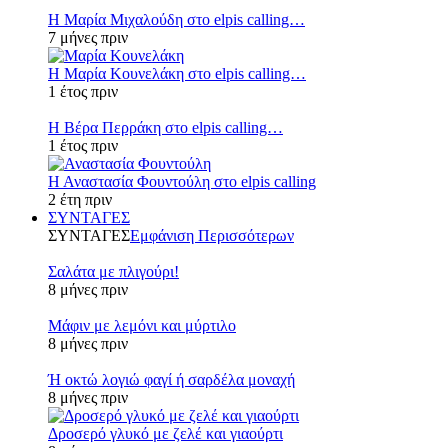
Η Μαρία Μιχαλούδη στο elpis calling…
7 μήνες πριν
Η Μαρία Κουνελάκη στο elpis calling…
1 έτος πριν
Η Βέρα Περράκη στο elpis calling…
1 έτος πριν
Η Αναστασία Φουντούλη στο elpis calling
2 έτη πριν
ΣΥΝΤΑΓΕΣ
ΣΥΝΤΑΓΕΣ
Εμφάνιση Περισσότερων
Σαλάτα με πλιγούρι!
8 μήνες πριν
Μάφιν με λεμόνι και μύρτιλο
8 μήνες πριν
Ή οκτώ λογιώ φαγί ή σαρδέλα μοναχή
8 μήνες πριν
Δροσερό γλυκό με ζελέ και γιαούρτι