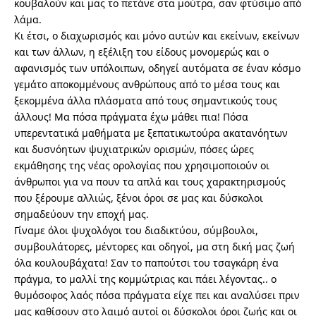
κουβαλούν και μας το πετάνε στα μούτρα, σαν φτύσιμο από
λάμα.
Κι έτσι, ο διαχωρισμός και μόνο αυτών και εκείνων, εκείνων
και των άλλων, η εξέλιξη του είδους μονομερώς και ο
αφανισμός των υπόλοιπων, οδηγεί αυτόματα σε έναν κόσμο
γεμάτο αποκομμένους ανθρώπους από το μέσα τους και
ξεκομμένα άλλα πλάσματα από τους σημαντικούς τους
άλλους! Μα πόσα πράγματα έχω μάθει πια! Πόσα
υπερεντατικά μαθήματα με ξεπατικωτούρα ακατανόητων
και δυσνόητων ψυχιατρικών ορισμών, πόσες ώρες
εκμάθησης της νέας ορολογίας που χρησιμοποιούν οι
άνθρωποι για να πουν τα απλά και τους χαρακτηρισμούς
που ξέρουμε αλλιώς, ξένοι όροι σε μας και δύσκολοι
σημαδεύουν την εποχή μας.
Γίναμε όλοι ψυχολόγοι του διαδικτύου, σύμβουλοι,
συμβουλάτορες, μέντορες και οδηγοί, μα στη δική μας ζωή
όλα κουλουβάχατα! Σαν το παπούτσι του τσαγκάρη ένα
πράγμα, το μαλλί της κομμώτριας και πάει λέγοντας.. ο
θυμόσοφος λαός πόσα πράγματα είχε πει και αναλύσει πριν
μας καθίσουν στο λαιμό αυτοί οι δύσκολοι όροι ζωής και οι