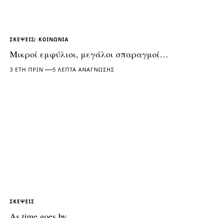
ΣΚΈΨΕΙΣ
ΚΟΙΝΩΝΊΑ
Μικροί εμφύλιοι, μεγάλοι σπαραγμοί…
3 ΈΤΗ ΠΡΙΝ
5 ΛΕΠΤΆ ΑΝΆΓΝΩΣΗΣ
ΣΚΈΨΕΙΣ
As time goes by…