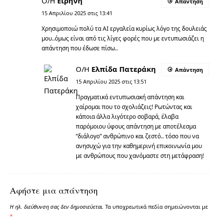
Ο/Η
Ειρήνη
Απάντηση
15 Απριλίου 2025 στις 13:41
Χρησιμοποιώ πολύ τα AI εργαλεία κυρίως λόγο της δουλειάς
μου..όμως είναι από τις λίγες φορές που με εντυπωσιάζει η
απάντηση που έδωσε πίσω..
Ο/Η
Ελπίδα Πατεράκη
Απάντηση
15 Απριλίου 2025 στις 13:51
Πραγματικά εντυπωσιακή απάντηση και
χαίρομαι που το σχολιάζεις! Ρωτώντας και
κάποια άλλα λιγότερο σοβαρά, έλαβα
παρόμοιου ύφους απάντηση με αποτέλεσμα
“διάλογο” ανθρώπινο και ζεστό.. τόσο που να
ανησυχώ για την καθημερινή επικοινωνία μου
με ανθρώπους που χανόμαστε στη μετάφραση!
Αφήστε μια απάντηση
Η ηλ. διεύθυνση σας δεν δημοσιεύεται.
Τα υποχρεωτικά πεδία σημειώνονται με
*