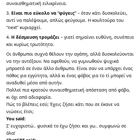
συναισθηματική ειλικρίνεια.
Είναι πιο εύκολο να “φύγεις”
– όταν κάτι δυσκολεύει,
αντί να παλέψουμε, απλώς φεύγουμε. Η κουλτούρα του
“next” κυριαρχεί.
Η δέσμευση τρομάζει
– γιατί σημαίνει ευθύνη, συνέπεια
και κυρίως τρωτότητα.
Οι άνθρωποι συχνά θέλουν την αγάπη, αλλά δυσκολεύονται
να την αντέξουν. Να αφεθούν, να γυμνωθούν ψυχικά
μπροστά σε έναν άλλο άνθρωπο. Είναι σαν να υπάρχει ένας
πόθος για εγγύτητα, αλλά κι ένας φόβος για το τί μπορεί να
αναδυθεί μέσα από αυτήν.
Πολλοί πια κρατούν συναισθηματική απόσταση από φόβο,
κι όχι από αδιαφορία.
Πώς το βλέπεις εσύ; Έχεις ζήσει κάτι που σε έκανε να
νιώσεις έτσι;
You said:
Σ’ ευχαριστώ.. φυσικά το έχω ζήσει και γω.. συμφωνώ σε
όλα!