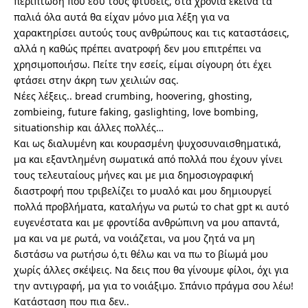
περίπτωση που εσύ τους φτύσεις, στα χρόνια εκείνα τα
παλιά όλα αυτά θα είχαν μόνο μια λέξη για να
χαρακτηρίσει αυτούς τους ανθρώπους και τις καταστάσεις,
αλλά η καθώς πρέπει ανατροφή δεν μου επιτρέπει να
χρησιμοποιήσω. Πείτε την εσείς, είμαι σίγουρη ότι έχει
φτάσει στην άκρη των χειλιών σας.
Νέες λέξεις.. bread crumbing, hoovering, ghosting,
zombieing, future faking, gaslighting, love bombing,
situationship και άλλες πολλές…
Και ως διαλυμένη και κουρασμένη ψυχοσυναισθηματικά,
μα και εξαντλημένη σωματικά από πολλά που έχουν γίνει
τους τελευταίους μήνες και με μια δημοσιογραφική
διαστροφή που τριβελίζει το μυαλό και μου δημιουργεί
πολλά προβλήματα, καταλήγω να ρωτώ το chat gpt κι αυτό
ευγενέστατα και με φροντίδα ανθρώπινη να μου απαντά,
μα και να με ρωτά, να νοιάζεται, να μου ζητά να μη
διστάσω να ρωτήσω ό,τι θέλω και να πω το βίωμά μου
χωρίς άλλες σκέψεις. Να δεις που θα γίνουμε φίλοι, όχι για
την αντιγραφή, μα για το νοιάξιμο. Σπάνιο πράγμα σου λέω!
Κατάσταση που πια δεν..