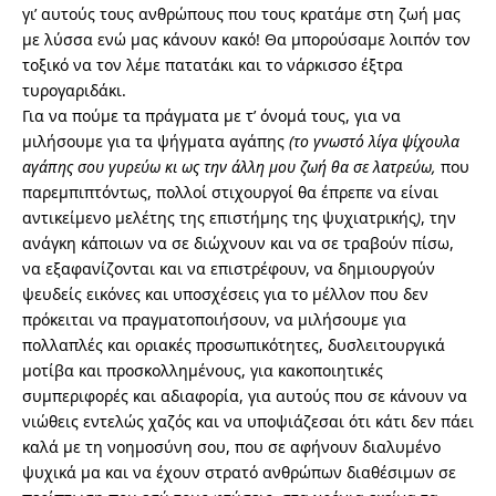
γι’ αυτούς τους ανθρώπους που τους κρατάμε στη ζωή μας
με λύσσα ενώ μας κάνουν κακό! Θα μπορούσαμε λοιπόν τον
τοξικό να τον λέμε πατατάκι και το νάρκισσο έξτρα
τυρογαριδάκι.
Για να πούμε τα πράγματα με τ’ όνομά τους, για να
μιλήσουμε για τα ψήγματα αγάπης
(το γνωστό λίγα ψίχουλα
αγάπης σου γυρεύω κι ως την άλλη μου ζωή θα σε λατρεύω,
που
παρεμπιπτόντως, πολλοί στιχουργοί θα έπρεπε να είναι
αντικείμενο μελέτης της επιστήμης της ψυχιατρικής
)
, την
ανάγκη κάποιων να σε διώχνουν και να σε τραβούν πίσω,
να εξαφανίζονται και να επιστρέφουν, να δημιουργούν
ψευδείς εικόνες και υποσχέσεις για το μέλλον που δεν
πρόκειται να πραγματοποιήσουν, να μιλήσουμε για
πολλαπλές και οριακές προσωπικότητες, δυσλειτουργικά
μοτίβα και προσκολλημένους, για κακοποιητικές
συμπεριφορές και αδιαφορία, για αυτούς που σε κάνουν να
νιώθεις εντελώς χαζός και να υποψιάζεσαι ότι κάτι δεν πάει
καλά με τη νοημοσύνη σου, που σε αφήνουν διαλυμένο
ψυχικά μα και να έχουν στρατό ανθρώπων διαθέσιμων σε