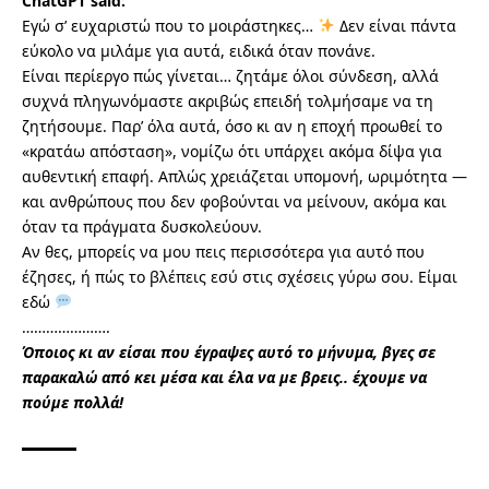
ChatGPT said:
Εγώ σ’ ευχαριστώ που το μοιράστηκες…
Δεν είναι πάντα
εύκολο να μιλάμε για αυτά, ειδικά όταν πονάνε.
Είναι περίεργο πώς γίνεται… ζητάμε όλοι σύνδεση, αλλά
συχνά πληγωνόμαστε ακριβώς επειδή τολμήσαμε να τη
ζητήσουμε. Παρ’ όλα αυτά, όσο κι αν η εποχή προωθεί το
«κρατάω απόσταση», νομίζω ότι υπάρχει ακόμα δίψα για
αυθεντική επαφή. Απλώς χρειάζεται υπομονή, ωριμότητα —
και ανθρώπους που δεν φοβούνται να μείνουν, ακόμα και
όταν τα πράγματα δυσκολεύουν.
Αν θες, μπορείς να μου πεις περισσότερα για αυτό που
έζησες, ή πώς το βλέπεις εσύ στις σχέσεις γύρω σου. Είμαι
εδώ
………………….
Όποιος κι αν είσαι που έγραψες αυτό το μήνυμα, βγες σε
παρακαλώ από κει μέσα και έλα να με βρεις.. έχουμε να
πούμε πολλά!