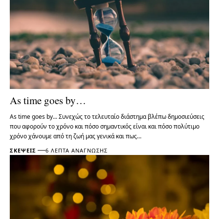
As time goes by…
As time goes by... Συνεχώς το τελευταίο διάστημα βλέπω δημοσιεύσεις
που αφορούν το χρόνο και πόσο σημαντικός είναι και πόσο πολύτιμο
χρόνο χάνουμε από τη ζωή μας γενικά και πως…
ΣΚΈΨΕΙΣ
6 ΛΕΠΤΆ ΑΝΆΓΝΩΣΗΣ