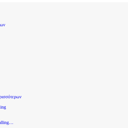
ίων
ρισσότερων
ling
alling…