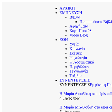
ΑΡΧΙΚΗ
ΕΜΠΝΕΥΣΗ
Βιβλία
Παρουσιάσεις Βιβλ
Αφηγήματα
Καρτ Ποστάλ
Video Blog
ΖΩΗ
Υγεία
Κοινωνία
Σκέψεις
Ψυχολογία
Ψυχοσωματικά
Περιβάλλον
Τεχνολογία
Ταξίδια
ΣΥΝΕΝΤΕΥΞΕΙΣ
ΣΥΝΕΝΤΕΥΞΕΙΣ
Εμφάνιση Πε
Η Μαρία Λιουδάκη στο elpis cal
4 μήνες πριν
Η Μαρία Μιχαλούδη στο elpis c
7 μήνες πριν