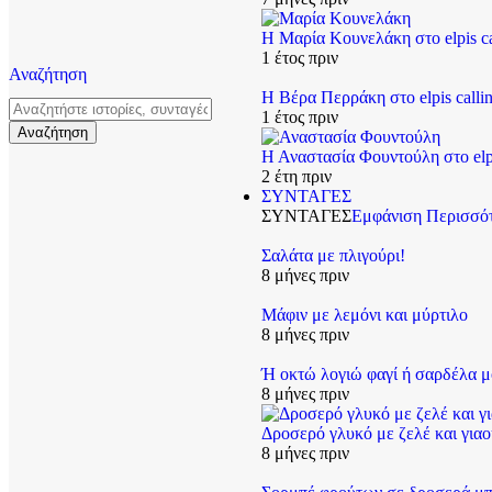
Η Μαρία Κουνελάκη στο elpis c
1 έτος πριν
Αναζήτηση
Η Βέρα Περράκη στο elpis call
1 έτος πριν
Η Αναστασία Φουντούλη στο elpi
2 έτη πριν
ΣΥΝΤΑΓΕΣ
ΣΥΝΤΑΓΕΣ
Εμφάνιση Περισσό
Σαλάτα με πλιγούρι!
8 μήνες πριν
Μάφιν με λεμόνι και μύρτιλο
8 μήνες πριν
Ή οκτώ λογιώ φαγί ή σαρδέλα 
8 μήνες πριν
Δροσερό γλυκό με ζελέ και γιαο
8 μήνες πριν