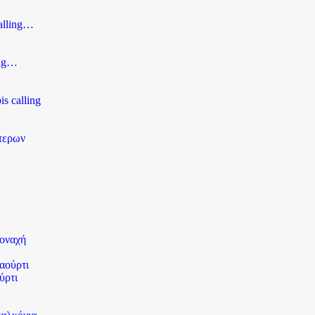
alling…
ing…
s calling
τερων
μοναχή
ύρτι