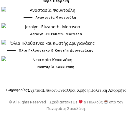
Βέρα Περράκη
Αναστασία Φουντούλη
Jerolyn -Elizabeth- Morrison
Όλια Γκλούσενκο & Κωστής Δρυγιανάκης
Νεκταρία Κοκκινάκη
Σχετικά
Επικοινωνία
Όροι Χρήσης
Πολιτική Απορρήτου
Πληροφορίες:
© All Rights Reserved | Σχεδιάστηκε με
& Πολλούς
από τον
Παναγιώτη Σακαλάκη
.