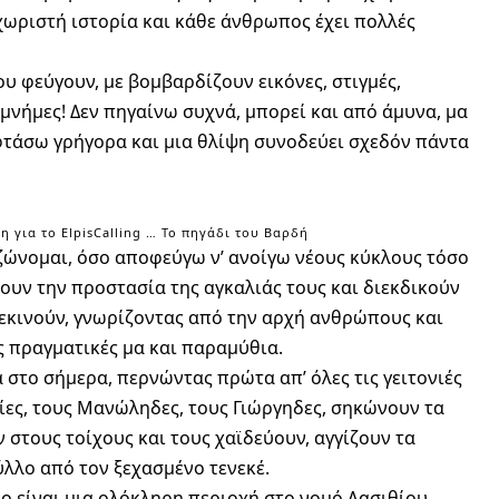
εχωριστή ιστορία και κάθε άνθρωπος έχει πολλές
υ φεύγουν, με βομβαρδίζουν εικόνες, στιγμές,
μνήμες! Δεν πηγαίνω συχνά, μπορεί και από άμυνα, μα
 φτάσω γρήγορα και μια θλίψη συνοδεύει σχεδόν πάντα
 για το ElpisCalling … Το πηγάδι του Βαρδή
ώνομαι, όσο αποφεύγω ν’ ανοίγω νέους κύκλους τόσο
ουν την προστασία της αγκαλιάς τους και διεκδικούν
ξεκινούν, γνωρίζοντας από την αρχή ανθρώπους και
ες πραγματικές μα και παραμύθια.
στο σήμερα, περνώντας πρώτα απ’ όλες τις γειτονιές
ίες, τους Μανώληδες, τους Γιώργηδες, σηκώνουν τα
 στους τοίχους και τους χαϊδεύουν, αγγίζουν τα
λλο από τον ξεχασμένο τενεκέ.
 είναι μια ολόκληρη περιοχή στο νομό Λασιθίου.