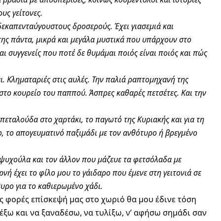
υς γείτονες.
 δεκαπενταύγουστους δροσερούς. Έχει γιασεμιά και
 της πάντα, μικρά και μεγάλα μυστικά που υπάρχουν στο
 συγγενείς που ποτέ δε θυμάμαι ποιός είναι ποιός και πώς
. Κληματαριές στις αυλές. Την παλιά ραπτομηχανή της
στο κουρείο του παππού. Άσπρες καθαρές πετσέτες. Και την
πεταλούδα στο χαρτάκι, το παγωτό της Κυριακής και για τη
ο, το απογευματινό παξιμάδι με τον ανθότυρο ή βρεγμένο
 ψυχούλα και τον άλλον που μάζευε τα φετσόλαδα με
νή έχει το φίλο μου το γάιδαρο που έμενε στη γειτονιά σε
υρο για το καθιερωμένο χάδι.
ς φορές επίσκεψή μας στο χωριό θα μου έδινε τόση
έξω και να ξαναδέσω, να τυλίξω, ν’ αφήσω σημάδι σαν