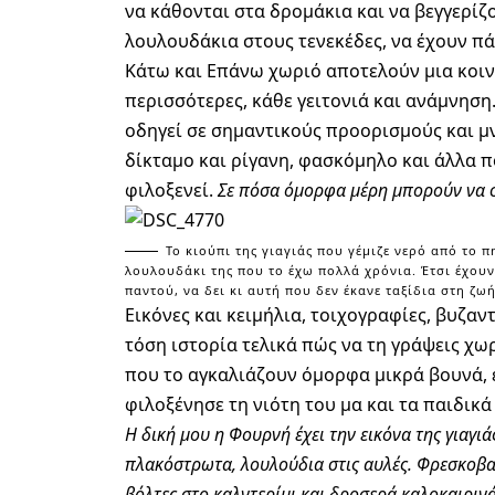
να κάθονται στα δρομάκια και να βεγγερίζο
λουλουδάκια στους τενεκέδες, να έχουν πά
Κάτω και Επάνω χωριό αποτελούν μια κοινή
περισσότερες, κάθε γειτονιά και ανάμνηση.
οδηγεί σε σημαντικούς προορισμούς και μ
δίκταμο και ρίγανη, φασκόμηλο και άλλα 
φιλοξενεί.
Σε πόσα όμορφα μέρη μπορούν να σε
Το κιούπι της γιαγιάς που γέμιζε νερό από το 
λουλουδάκι της που το έχω πολλά χρόνια. Έτσι έχουν 
παντού, να δει κι αυτή που δεν έκανε ταξίδια στη ζω
Εικόνες και κειμήλια, τοιχογραφίες, βυζαν
τόση ιστορία τελικά πώς να τη γράψεις χω
που το αγκαλιάζουν όμορφα μικρά βουνά, έ
φιλοξένησε τη νιότη του μα και τα παιδικά
Η δική μου η Φουρνή έχει την εικόνα της γιαγιά
πλακόστρωτα, λουλούδια στις αυλές. Φρεσκοβα
βόλτες στο καλντερίμι και δροσερά καλοκαιρινά