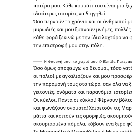
πατέρα μου. Κάθε κομμάτι του είναι μια ξ
ιδιαίτερες ιστορίες να διηγηθεί.
Όσο περνούν τα χρόνια και οι άνθρωποί μο
μυρωδιές και μου ξυπνούν μνήμες, πολλές 
κάθε φορά ξεκινώ με την ίδια λαχτάρα να
την επιστροφή μου στην πόλη.
Η Φουρνή μου, το χωριό μου © Ελπίδα Πατεράκη
Όσο όμως αποφεύγω να δένομαι, τόσο γατζ
οι παλιοί με αγκαλιάζουν και μου προσφέρ
την παραμονή τους στο τώρα, σαν όλα να 
γειτονιές, ονόματα και παρανόμια, ιστορί
Οι κύκλοι. Πάντα οι κύκλοι!
Φέρνουν βόλτα 
και φωνάζουν ονόματα! Χαιρετούν τις Μαρ
μάτια και κοιτούν τις ομορφιές, ακουμπούν
σκουριασμένα πόμολα, κόβουν ένα ξερό φύ
Το Μιραμπέλο ή Μεραμβέλλο ή Μεραμπέλλο