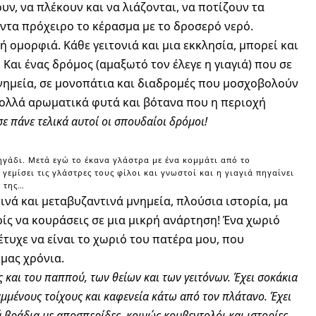
υν, να πλέκουν και να λιάζονται, να ποτίζουν τα
ντα πρόχειρο το κέρασμα με το δροσερό νερό.
 ομορφιά. Κάθε γειτονιά και μια εκκλησία, μπορεί και
 Και ένας δρόμος (αμαξωτό τον έλεγε η γιαγιά) που σε
νημεία, σε μονοπάτια και διαδρομές που μοσχοβολούν
πολλά αρωματικά φυτά και βότανα που η περιοχή
 πάνε τελικά αυτοί οι σπουδαίοι δρόμοι!
πηγάδι. Μετά εγώ το έκανα γλάστρα με ένα κομμάτι από το
γεμίσει τις γλάστρες τους φίλοι και γνωστοί και η γιαγιά πηγαίνει
ή της…
τινά και μεταβυζαντινά μνημεία, πλούσια ιστορία, μα
ρίς να κουράσεις σε μια μικρή ανάρτηση! Ένα χωριό
τυχε να είναι το χωριό του πατέρα μου, που
 μας χρόνια.
ς και του παππού, των θείων και των γειτόνων. Έχει σοκάκια
μμένους τοίχους και καφενεία κάτω από τον πλάτανο.
Έχει
 βράδια με αποσπερίδες, κοινώς κουβεντολόι και ιστορίες