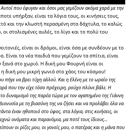
. Αυτοί που έφυγαν και όσοι μας γεμίζουν ακόμα χαρά με την
οτε υπήρξαν, είναι τα λόγια τους, οι κινήσεις τους,
λεκτό και την κλωστή περασμένη στα δάχτυλα, το καλώς
 οι στολισμένες αυλές, το λίγο και το πολύ του
ειτονιές, είναι οι δρόμοι, είναι όσα με συνδέουν με το
 Είναι τα νέα παιδιά που γεμίζουν τα σπίτια, είναι
 ξανά στο χωριό. Η δική μου Φουρνή είναι οι
 η δική μου μικρή γωνιά στο χάος του κόσμου!
υ πήγε να βρει τύχη αλλού. Και η Ελένη με το ωραίο της
χαρά που την είχε τόσο πρόχειρη, ρούχο πλύνε βάλε. Η
 το δυναμισμό της παρέα τώρα με τον αγαπημένο της Γιάννη
ιονυσία με τη βιασύνη της να ζήσει και να προλάβει όλα να
άντα έναν ηθοποιό στο ύφος, στα λόγια, στις κινήσεις, οι
ξεχνώ ονόματα και παρανόμια, μα ποτέ τους ίδιους…
ίπουν οι ρίζες μου, οι γονείς μου, ο πατέρας και η μάνα που