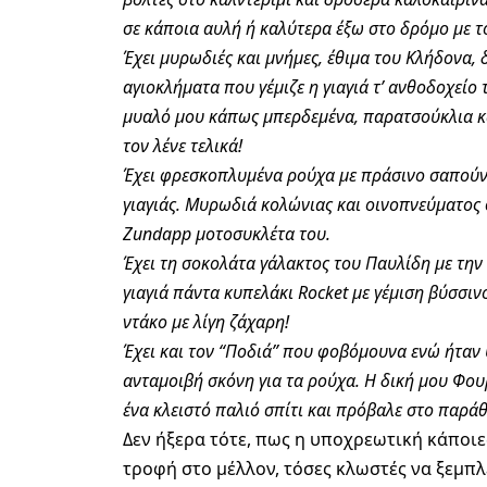
σε κάποια αυλή ή καλύτερα έξω στο δρόμο με το
Έχει μυρωδιές και μνήμες, έθιμα του Κλήδονα,
αγιοκλήματα που γέμιζε η γιαγιά τ’ ανθοδοχείο
μυαλό μου κάπως μπερδεμένα, παρατσούκλια και
τον λένε τελικά!
Έχει φρεσκοπλυμένα ρούχα με πράσινο σαπούνι
γιαγιάς. Μυρωδιά κολώνιας και οινοπνεύματος 
Zundapp μοτοσυκλέτα του.
Έχει τη σοκολάτα γάλακτος του Παυλίδη με την 
γιαγιά πάντα κυπελάκι Rocket με γέμιση βύσσιν
ντάκο με λίγη ζάχαρη!
Έχει και τον “Ποδιά” που φοβόμουνα ενώ ήταν
ανταμοιβή σκόνη για τα ρούχα. Η δική μου Φουρ
ένα κλειστό παλιό σπίτι και πρόβαλε στο παράθ
Δεν ήξερα τότε, πως η υποχρεωτική κάποιε
τροφή στο μέλλον, τόσες κλωστές να ξεμπλ