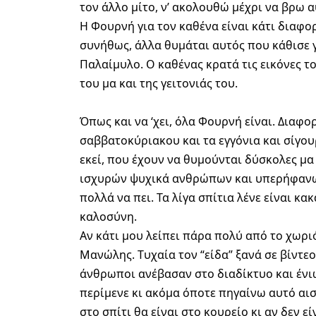
τον άλλο μίτο, ν’ ακολουθώ μέχρι να βρω 
Η Φουρνή για τον καθένα είναι κάτι διαφορε
συνήθως, άλλα θυμάται αυτός που κάθισε γ
Παλαίμυλο. Ο καθένας κρατά τις εικόνες το
του μα και της γειτονιάς του.
Όπως και να ‘χει, όλα Φουρνή είναι. Διαφο
σαββατοκύριακου και τα εγγόνια και σίγου
εκεί, που έχουν να θυμούνται δύσκολες μα
ισχυρών ψυχικά ανθρώπων και υπερήφανω
πολλά να πει. Τα λίγα σπίτια λένε είναι κα
καλοσύνη.
Αν κάτι μου λείπει πάρα πολύ από το χωριό
Μανώλης. Tυχαία τον “είδα” ξανά σε βίντεο
άνθρωποι ανέβασαν στο διαδίκτυο και ένιω
περίμενε κι ακόμα όποτε πηγαίνω αυτό αισ
στο σπίτι θα είναι στο κουρείο κι αν δεν εί