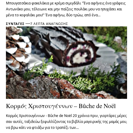
Μπουγατσάκια φακελάκια με κρέμα σιμιγδάλι "Ένα αφήνεις ένα γράφεις
Αντωνάκο μου, τέλειωνε και μην παίζεις πουλάκι μου να ησυχάσει και
μένα το κεφαλάκι μου!" Ένα αφήνω, δύο τρώω, από ένα…
ΣΥΝΤΑΓΈΣ
7 ΛΕΠΤΆ ΑΝΆΓΝΩΣΗΣ
Κορμός Χριστουγέννων – Bûche de Noël
Κορμός Χριστουγέννων - Bûche de Noël 20 χρόνια πριν, γιορτάρες μέρες
σαν αυτές, ταξιδεύω ξεφυλλίζοντας τα βιβλία μαγειρικής της μαμάς μου,
να βρω κάτι να φτιάξω για το τραπέζι των…