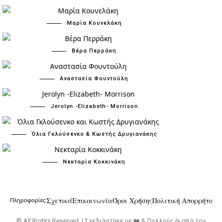
Μαρία Κουνελάκη
Βέρα Περράκη
Αναστασία Φουντούλη
Jerolyn -Elizabeth- Morrison
Όλια Γκλούσενκο & Κωστής Δρυγιανάκης
Νεκταρία Κοκκινάκη
Σχετικά
Επικοινωνία
Όροι Χρήσης
Πολιτική Απορρήτου
Πληροφορίες:
© All Rights Reserved | Σχεδιάστηκε με ❤️ & Πολλούς ☕ από τον