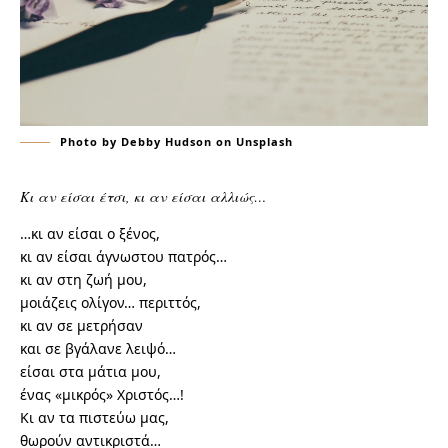
Photo by Debby Hudson on Unsplash
Κι αν είσαι έτσι, κι αν είσαι αλλιώς…
…κι αν είσαι ο ξένος,
κι αν είσαι άγνωστου πατρός…
κι αν στη ζωή μου,
μοιάζεις ολίγον… περιττός,
κι αν σε μετρήσαν
και σε βγάλανε λειψό…
είσαι στα μάτια μου,
ένας «μικρός» Χριστός…!
Κι αν τα πιστεύω μας,
θωρούν αντικριστά…