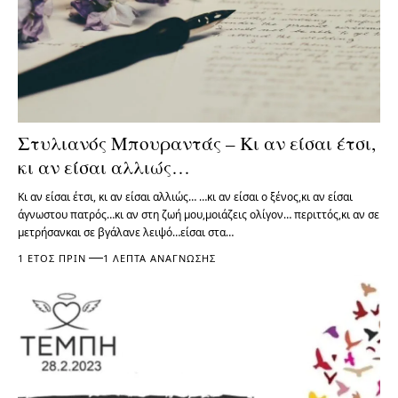
Στυλιανός Μπουραντάς – Κι αν είσαι έτσι,
κι αν είσαι αλλιώς…
Κι αν είσαι έτσι, κι αν είσαι αλλιώς… …κι αν είσαι ο ξένος,κι αν είσαι
άγνωστου πατρός…κι αν στη ζωή μου,μοιάζεις ολίγον… περιττός,κι αν σε
μετρήσανκαι σε βγάλανε λειψό…είσαι στα…
1 ΈΤΟΣ ΠΡΙΝ
1 ΛΕΠΤΆ ΑΝΆΓΝΩΣΗΣ