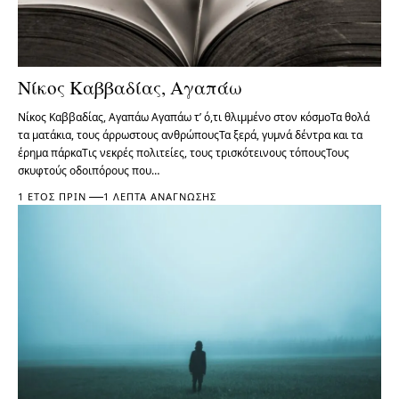
Νίκος Καββαδίας, Αγαπάω
Νίκος Καββαδίας, Αγαπάω Αγαπάω τ’ ό,τι θλιμμένο στον κόσμοΤα θολά
τα ματάκια, τους άρρωστους ανθρώπουςΤα ξερά, γυμνά δέντρα και τα
έρημα πάρκαΤις νεκρές πολιτείες, τους τρισκότεινους τόπουςΤους
σκυφτούς οδοιπόρους που…
1 ΈΤΟΣ ΠΡΙΝ
1 ΛΕΠΤΆ ΑΝΆΓΝΩΣΗΣ