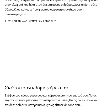
μιαν αλαφριά κορδέλα στον άνεμοτούτος ο δρόμος.Ούτε σκόνη, ούτε
βάρος.Κι αν κρίνω απ’ το φωςπου σωρεύτηκε αντίκρυ μου,η
αιωνιότητα,που…
2 ΈΤΗ ΠΡΙΝ
0 ΛΕΠΤΆ ΑΝΆΓΝΩΣΗΣ
Σκέψου τον κόσμο γύρω σου
Σκέψου τον κόσμο γύρω σου και κάμεσύγκριση του εαυτού σου.Ποιός
τάχατε να είναι μπροστά στο απέραντο σύμπαν;Ποιός το κυβερνά και
ποιός τ’ ορίζει;Κι ύστερα θα δεις πως τίποτε άλλοδε σου…