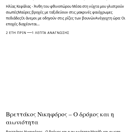
Ηλίας Κεφάλας - Άνθη του φθινοπώρου Μέσα στη νύχτα μου γλιστρούν
σιωπέςΜαύρες βροχές με ταξιδεύουν στις μακρινές φαιόχρωμες
πεδιάδεςΟι άνεμοι με οδηγούν στις ρίζες των βουνώνΑνέγγιχτη ώρα: Οι
εποχές διαχέονται…
2 ΈΤΗ ΠΡΙΝ
1 ΛΕΠΤΆ ΑΝΆΓΝΩΣΗΣ
Βρεττάκος Νικηφόρος – Ο δρόμος και η
αιωνιότητα
Βρεττάκος Νικηφόρος - Ο δρόμος και η αιωνιότητα Μετάξι και φωςσα