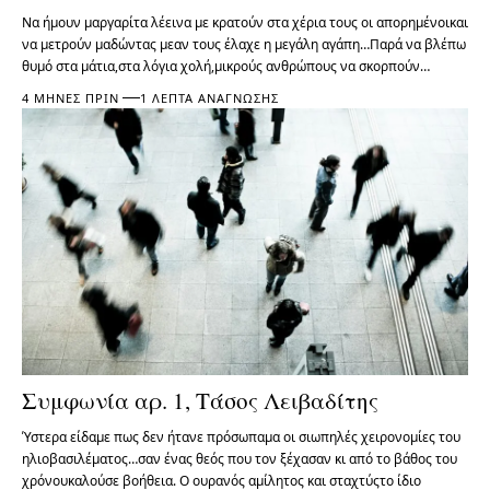
Να ήμουν μαργαρίτα λέεινα με κρατούν στα χέρια τους οι απορημένοικαι
να μετρούν μαδώντας μεαν τους έλαχε η μεγάλη αγάπη…Παρά να βλέπω
θυμό στα μάτια,στα λόγια χολή,μικρούς ανθρώπους να σκορπούν…
4 ΜΉΝΕΣ ΠΡΙΝ
1 ΛΕΠΤΆ ΑΝΆΓΝΩΣΗΣ
Συμφωνία αρ. 1, Τάσος Λειβαδίτης
Ύστερα είδαμε πως δεν ήτανε πρόσωπαμα οι σιωπηλές χειρονομίες του
ηλιοβασιλέματος…σαν ένας θεός που τον ξέχασαν κι από το βάθος του
χρόνουκαλούσε βοήθεια. O ουρανός αμίλητος και σταχτύςτο ίδιο