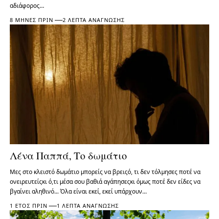
αδιάφορος…
8 ΜΉΝΕΣ ΠΡΙΝ
2 ΛΕΠΤΆ ΑΝΆΓΝΩΣΗΣ
Λένα Παππά, Το δωμάτιο
Μες στο κλειστό δωμάτιο μπορείς να βρειςό, τι δεν τόλμησες ποτέ να
ονειρευτείςκι ό,τι μέσα σου βαθιά αγάπησεςκι όμως ποτέ δεν είδες να
βγαίνει αληθινό... Όλα είναι εκεί, εκεί υπάρχουν…
1 ΈΤΟΣ ΠΡΙΝ
1 ΛΕΠΤΆ ΑΝΆΓΝΩΣΗΣ