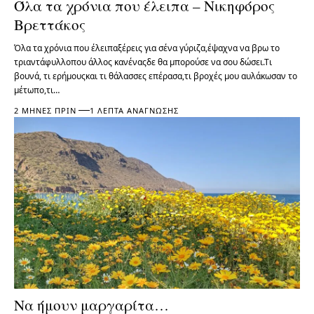
Όλα τα χρόνια που έλειπα – Νικηφόρος
Βρεττάκος
Όλα τα χρόνια που έλειπαξέρεις για σένα γύριζα,έψαχνα να βρω το
τριαντάφυλλοπου άλλος κανέναςδε θα μπορούσε να σου δώσει.Τι
βουνά, τι ερήμουςκαι τι θάλασσες επέρασα,τι βροχές μου αυλάκωσαν το
μέτωπο,τι…
2 ΜΉΝΕΣ ΠΡΙΝ
1 ΛΕΠΤΆ ΑΝΆΓΝΩΣΗΣ
Να ήμουν μαργαρίτα…