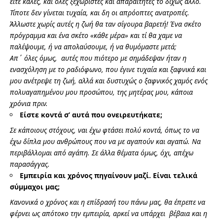
είτε καλές, και όλες ξεχωριστές και απαραίτητες το δίχως άλλο.
Τίποτε δεν γίνεται τυχαία, και δη οι απρόοπτες ανατροπές.
Άλλωστε χωρίς αυτές η ζωή θα ταν σίγουρα βαρετή! Ένα σκέτο
πρόγραμμα και ένα σκέτο «κάθε μέρα» και τί θα χαμε να
παλέψουμε, ή να απολαύσουμε, ή να θυμόμαστε μετά;
Απ΄ όλες όμως, αυτές που πιότερο με σημάδεψαν ήταν η
ενασχόληση με το ραδιόφωνο, που έγινε τυχαία και ξαφνικά και
μου ανέτρεψε τη ζωή, αλλά και δυστυχώς ο ξαφνικός χαμός ενός
πολυαγαπημένου μου προσώπου, της μητέρας μου, κάποια
χρόνια πριν.
Είστε κοντά σ’ αυτά που ονειρευτήκατε;
Σε κάποιους στόχους, ναι έχω φτάσει πολύ κοντά, όπως το να
έχω δίπλα μου ανθρώπους που να με αγαπούν και αγαπώ. Να
περιβάλλομαι από αγάπη. Σε άλλα θέματα όμως, όχι, απέχω
παρασάγγας.
Εμπειρία και χρόνος πηγαίνουν μαζί. Είναι τελικά
σύμμαχοι μας;
Κανονικά ο χρόνος και η επίδρασή του πάνω μας, θα έπρεπε να
φέρνει ως απότοκο την εμπειρία, αρκεί να υπάρχει βέβαια και η