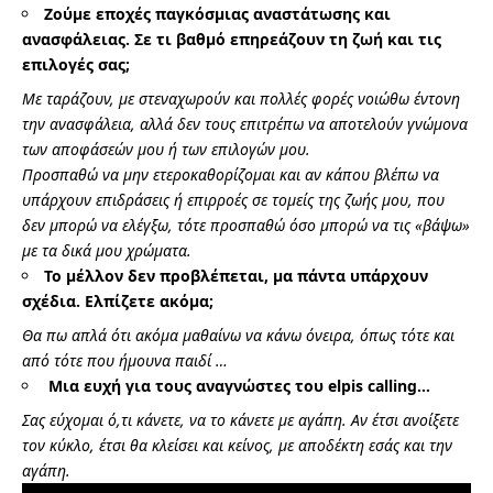
Ζούμε εποχές παγκόσμιας αναστάτωσης και
ανασφάλειας. Σε τι βαθμό επηρεάζουν τη ζωή και τις
επιλογές σας;
Με ταράζουν, με στεναχωρούν και πολλές φορές νοιώθω έντονη
την ανασφάλεια, αλλά δεν τους επιτρέπω να αποτελούν γνώμονα
των αποφάσεών μου ή των επιλογών μου.
Προσπαθώ να μην ετεροκαθορίζομαι και αν κάπου βλέπω να
υπάρχουν επιδράσεις ή επιρροές σε τομείς της ζωής μου, που
δεν μπορώ να ελέγξω, τότε προσπαθώ όσο μπορώ να τις «βάψω»
με τα δικά μου χρώματα.
Το μέλλον δεν προβλέπεται, μα πάντα υπάρχουν
σχέδια. Ελπίζετε ακόμα;
Θα πω απλά ότι ακόμα μαθαίνω να κάνω όνειρα, όπως τότε και
από τότε που ήμουνα παιδί …
Μια ευχή για τους αναγνώστες του elpis calling…
Σας εύχομαι ό,τι κάνετε, να το κάνετε με αγάπη. Αν έτσι ανοίξετε
τον κύκλο, έτσι θα κλείσει και κείνος, με αποδέκτη εσάς και την
αγάπη.