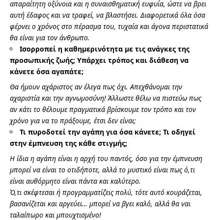
απαραίτητη οξύνοια και η συναισθηματική ευφυΐα, ώστε να βρει
αυτή έδαφος και να τραφεί, να βλαστήσει. Διαφορετικά όλα όσα
φέρνει ο χρόνος στο πέρασμα του, τυχαία και άγονα περιστατικά
θα είναι για τον άνθρωπο.
Ισορροπεί η καθημερινότητα με τις ανάγκες της
προσωπικής ζωής; Υπάρχει τρόπος και διάθεση να
κάνετε όσα αγαπάτε;
Θα ήμουν αχάριστος αν έλεγα πως όχι. Απεχθάνομαι την
αχαριστία και την αγνωμοσύνη! Άλλωστε θέλω να πιστεύω πως
αν κάτι το θέλουμε πραγματικά βρίσκουμε τον τρόπο και τον
χρόνο για να το πράξουμε, έτσι δεν είναι;
Τι πυροδοτεί την αγάπη για όσα κάνετε; Τι οδηγεί
στην έμπνευση της κάθε στιγμής;
Η ίδια η αγάπη είναι η αρχή του παντός, όσο για την έμπνευση
μπορεί να είναι το οτιδήποτε, αλλά το μυστικό είναι πως ό,τι
είναι αυθόρμητο είναι πάντα και καλύτερο.
Ό,τι σκέφτεσαι ή προγραμματίζεις πολύ, τότε αυτό κουράζεται,
βασανίζεται και αργεύει… μπορεί να βγει καλό, αλλά θα ναι
ταλαίπωρο και μπουχτισμένο!