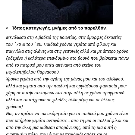
Τόπος καταγωγής, μνήμες από το παρελθόν.
Μεγάλωσα στη Λιβαδειά της Βοιωτίας, στις όμορφες δεκαετίες
του ΄70 & του ΄80. Παιδικά χρόνια γεμάτα από φίλους και
παιγνίδια στις αλάνες και στις γειτονιές αλλά και με άπειρο χρόνο
ξοδεμένο ή καλύτερα επενδυμένο στο βουνό που βρίσκεται πάνω
από το πατρικό μου σπίτι απέναντι από εκείνο του
μεγαλεπήβολου Παρνασσού.
Χρόνια γεμάτα από την αγάπη της μάνας μου και του αδελφού,
αλλά και γεμάτα από την παιδική και οργιάζουσα φαντασία μου:
χάρη σε αυτήν στεκόμουν εκεί στην πόλη σε χρόνο πραγματικό
αλλά και ταυτόχρονα σε χιλιάδες άλλα μέρη και σε άλλους
χρόνους!
Ναι, αν πρέπει να πω ακόμη κάτι για τα παιδικά μου χρόνια είναι
πως υπήρξαν γεμάτα αντιφάσεις… από τη μια οι πολλοί φίλοι και
από την άλλη μια διάθεση απομόνωσης, από τη μια αυτή η
αγαπημένη πόλη, που όμως με περιόριζε οπότε και οι