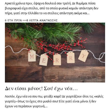
Αρκετά χρόνια πριν, έψαχνα δουλειά σαν τρελή. Δε θυμάμαι πόσα
βιογραφικά είχα στείλει, από τα οποία φυσικά καμιάν απάντηση δεν
πήρα, γιατί στην Ελλάδα το να στείλεις απάντηση ακόμα και…
6 ΈΤΗ ΠΡΙΝ
8 ΛΕΠΤΆ ΑΝΆΓΝΩΣΗΣ
Δεν είσαι μόνος! Σού έχω νέα…
Λοιπόν, έχω νέα να σου πω, φτιάξε καφέ! Δε γιορτάζουν όλοι τις «καλές
γιορτές» όπως το έχεις στο μυαλό σου! Είτε γιατί είναι μόνοι ή δεν
έχουν να περάσουν γιορτινά,…