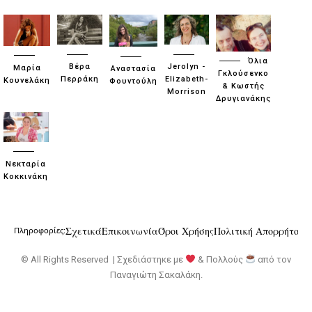
Όλια
Βέρα
Jerolyn -
Μαρία
Αναστασία
Γκλούσενκο
Περράκη
Elizabeth-
Κουνελάκη
Φουντούλη
& Κωστής
Morrison
Δρυγιανάκης
Νεκταρία
Κοκκινάκη
Σχετικά
Επικοινωνία
Όροι Χρήσης
Πολιτική Απορρήτου
Πληροφορίες:
© All Rights Reserved | Σχεδιάστηκε με
& Πολλούς
από τον
Παναγιώτη Σακαλάκη
.