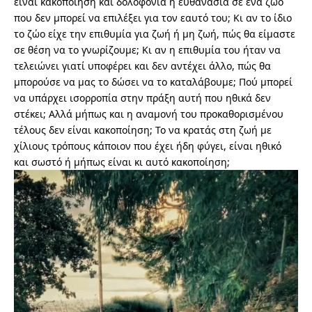
είναι κακοποίηση και δολοφονία η ευθανασία σε ένα ζώο
που δεν μπορεί να επιλέξει για τον εαυτό του; Κι αν το ίδιο
το ζώο είχε την επιθυμία για ζωή ή μη ζωή, πώς θα είμαστε
σε θέση να το γνωρίζουμε; Κι αν η επιθυμία του ήταν να
τελειώνει γιατί υποφέρει και δεν αντέχει άλλο, πώς θα
μπορούσε να μας το δώσει να το καταλάβουμε; Πού μπορεί
να υπάρχει ισορροπία στην πράξη αυτή που ηθικά δεν
στέκει; Αλλά μήπως και η αναμονή του προκαθορισμένου
τέλους δεν είναι κακοποίηση; Το να κρατάς στη ζωή με
χίλιους τρόπους κάποιον που έχει ήδη φύγει, είναι ηθικό
και σωστό ή μήπως είναι κι αυτό κακοποίηση;