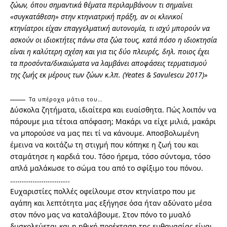
ζώων, όπου σημαντικά θέματα περιλαμβάνουν τι σημαίνει
«συγκατάθεση» στην κτηνιατρική πράξη, αν οι κλινικοί
κτηνίατροι είχαν επαγγελματική αυτονομία, τι ισχύ μπορούν να
ασκούν οι ιδιοκτήτες πάνω στα ζώα τους, κατά πόσο η ιδιοκτησία
είναι η καλύτερη σχέση και για τις δύο πλευρές, δηλ. ποιος έχει
τα προσόντα/δικαιώματα να λαμβάνει αποφάσεις τερματισμού
της ζωής εκ μέρους των ζώων κ.λπ.
(Yeates & Savulescu 2017)»
Τα υπέροχα μάτια του…
Δύσκολα ζητήματα, ιδιαίτερα και ευαίσθητα. Πώς λοιπόν να
πάρουμε μια τέτοια απόφαση; Μακάρι να είχε μιλιά, μακάρι
να μπορούσε να μας πει τί να κάνουμε. Αποσβολωμένη
έμεινα να κοιτάζω τη στιγμή που κόπηκε η ζωή του και
σταμάτησε η καρδιά του. Τόσο ήρεμα, τόσο σύντομα, τόσο
απλά μαλάκωσε το σώμα του από το σφίξιμο του πόνου.
…………………………..
Ευχαριστίες πολλές οφείλουμε στον κτηνίατρο που με
αγάπη και λεπτότητα μας εξήγησε όσα ήταν αδύνατο μέσα
στον πόνο μας να καταλάβουμε. Στον πόνο το μυαλό
δυσκολεύεται και η ηθική προέκταση της ευθανασίας είναι