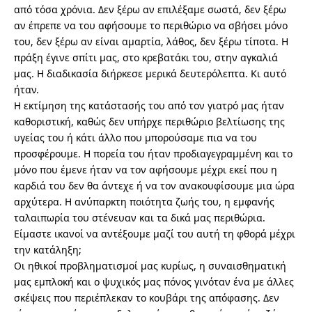
από τόσα χρόνια. Δεν ξέρω αν επιλέξαμε σωστά, δεν ξέρω
αν έπρεπε να του αφήσουμε το περιθώριο να σβήσει μόνο
του, δεν ξέρω αν είναι αμαρτία, λάθος, δεν ξέρω τίποτα. Η
πράξη έγινε σπίτι μας, στο κρεβατάκι του, στην αγκαλιά
μας. Η διαδικασία διήρκεσε μερικά δευτερόλεπτα. Κι αυτό
ήταν.
Η εκτίμηση της κατάστασής του από τον γιατρό μας ήταν
καθοριστική, καθώς δεν υπήρχε περιθώριο βελτίωσης της
υγείας του ή κάτι άλλο που μπορούσαμε πια να του
προσφέρουμε. Η πορεία του ήταν προδιαγεγραμμένη και το
μόνο που έμενε ήταν να τον αφήσουμε μέχρι εκεί που η
καρδιά του δεν θα άντεχε ή να τον ανακουφίσουμε μια ώρα
αρχύτερα. Η ανύπαρκτη ποιότητα ζωής του, η εμφανής
ταλαιπωρία του στένευαν και τα δικά μας περιθώρια.
Είμαστε ικανοί να αντέξουμε μαζί του αυτή τη φθορά μέχρι
την κατάληξη;
Οι ηθικοί προβληματισμοί μας κυρίως, η συναισθηματική
μας εμπλοκή και ο ψυχικός μας πόνος γινόταν ένα με άλλες
σκέψεις που περιέπλεκαν το κουβάρι της απόφασης. Δεν