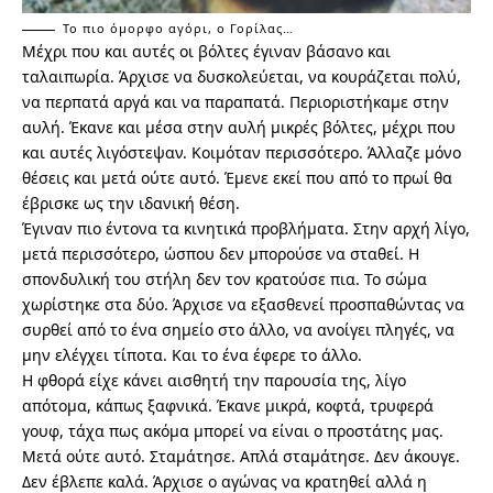
Το πιο όμορφο αγόρι, ο Γορίλας…
Μέχρι που και αυτές οι βόλτες έγιναν βάσανο και
ταλαιπωρία. Άρχισε να δυσκολεύεται, να κουράζεται πολύ,
να περπατά αργά και να παραπατά. Περιοριστήκαμε στην
αυλή. Έκανε και μέσα στην αυλή μικρές βόλτες, μέχρι που
και αυτές λιγόστεψαν. Κοιμόταν περισσότερο. Άλλαζε μόνο
θέσεις και μετά ούτε αυτό. Έμενε εκεί που από το πρωί θα
έβρισκε ως την ιδανική θέση.
Έγιναν πιο έντονα τα κινητικά προβλήματα. Στην αρχή λίγο,
μετά περισσότερο, ώσπου δεν μπορούσε να σταθεί. Η
σπονδυλική του στήλη δεν τον κρατούσε πια. Το σώμα
χωρίστηκε στα δύο. Άρχισε να εξασθενεί προσπαθώντας να
συρθεί από το ένα σημείο στο άλλο, να ανοίγει πληγές, να
μην ελέγχει τίποτα. Και το ένα έφερε το άλλο.
Η φθορά είχε κάνει αισθητή την παρουσία της, λίγο
απότομα, κάπως ξαφνικά. Έκανε μικρά, κοφτά, τρυφερά
γουφ, τάχα πως ακόμα μπορεί να είναι ο προστάτης μας.
Μετά ούτε αυτό. Σταμάτησε. Απλά σταμάτησε. Δεν άκουγε.
Δεν έβλεπε καλά. Άρχισε ο αγώνας να κρατηθεί αλλά η