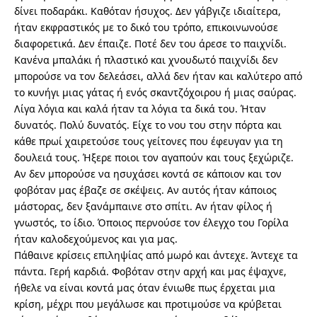
δίνει ποδαράκι. Καθόταν ήσυχος. Δεν γάβγιζε ιδιαίτερα,
ήταν εκφραστικός με το δικό του τρόπο, επικοινωνούσε
διαφορετικά. Δεν έπαιζε. Ποτέ δεν του άρεσε το παιχνίδι.
Κανένα μπαλάκι ή πλαστικό και χνουδωτό παιχνίδι δεν
μπορούσε να τον δελεάσει, αλλά δεν ήταν και καλύτερο από
το κυνήγι μιας γάτας ή ενός σκαντζόχοιρου ή μιας σαύρας.
Λίγα λόγια και καλά ήταν τα λόγια τα δικά του. Ήταν
δυνατός. Πολύ δυνατός. Είχε το νου του στην πόρτα και
κάθε πρωί χαιρετούσε τους γείτονες που έφευγαν για τη
δουλειά τους. Ήξερε ποιοι τον αγαπούν και τους ξεχώριζε.
Αν δεν μπορούσε να ησυχάσει κοντά σε κάποιον και τον
φοβόταν μας έβαζε σε σκέψεις. Αν αυτός ήταν κάποιος
μάστορας, δεν ξανάμπαινε στο σπίτι. Αν ήταν φίλος ή
γνωστός, το ίδιο. Όποιος περνούσε τον έλεγχο του Γορίλα
ήταν καλοδεχούμενος και για μας.
Πάθαινε κρίσεις επιληψίας από μωρό και άντεχε. Άντεχε τα
πάντα. Γερή καρδιά. Φοβόταν στην αρχή και μας έψαχνε,
ήθελε να είναι κοντά μας όταν ένιωθε πως έρχεται μια
κρίση, μέχρι που μεγάλωσε και προτιμούσε να κρύβεται