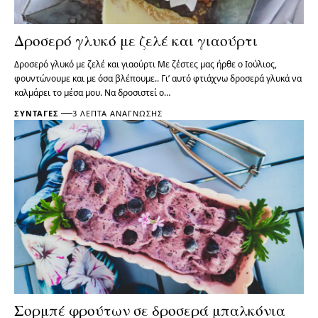
Δροσερό γλυκό με ζελέ και γιαούρτι
Δροσερό γλυκό με ζελέ και γιαούρτι Με ζέστες μας ήρθε ο Ιούλιος,
φουντώνουμε και με όσα βλέπουμε.. Γι’ αυτό φτιάχνω δροσερά γλυκά να
καλμάρει το μέσα μου. Να δροσιστεί ο…
ΣΥΝΤΑΓΈΣ
3 ΛΕΠΤΆ ΑΝΆΓΝΩΣΗΣ
Σορμπέ φρούτων σε δροσερά μπαλκόνια