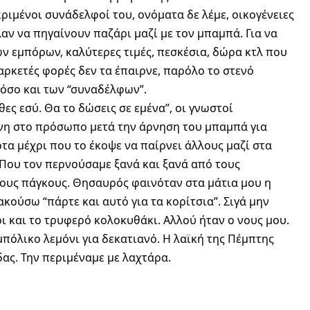
ιμένοι συνάδελφοί του, ονόματα δε λέμε, οικογένειες
λαν να πηγαίνουν παζάρι μαζί με τον μπαμπά. Για να
ν εμπόρων, καλύτερες τιμές, πεσκέσια, δώρα κτλ που
αρκετές φορές δεν τα έπαιρνε, παρόλο το στενό
όσο και των “συναδέλφων”.
θες εσύ. Θα το δώσεις σε εμένα”, οι γνωστοί
νη στο πρόσωπο μετά την άρνηση του μπαμπά για
οτα μέχρι που το έκοψε να παίρνει άλλους μαζί στα
 Που τον περνούσαμε ξανά και ξανά από τους
ρους πάγκους. Θησαυρός φαινόταν στα μάτια μου η
κούσω “πάρτε και αυτό για τα κορίτσια”. Σιγά μην
ρι και το τρυφερό κολοκυθάκι. Αλλού ήταν ο νους μου.
πόλικο λεμόνι για δεκατιανό. Η λαϊκή της Πέμπτης
δας. Την περιμέναμε με λαχτάρα.