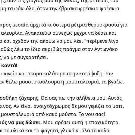
ής, σαν της γιαγιάς μου της Μίνας, της μητέρας του
 μη τα φάω όλα, όταν την έβρισκα φρέσκια φρέσκια
προς μεσαία αρχικά κι ύστερα μέτρια θερμοκρασία για
ι αλευρίλα. Ανακατεύω συνεχώς μέχρι να δέσει και
α και σχεδόν την ακούω να μου λέει “περίμενε λίγο
 καθώς λέω το ίδιο ακριβώς πράγμα στον Αντωνάκο
ς, να με συγκρατήσει.
 κοντά!
 ψυγείο και ακόμα καλύτερα στην κατάψυξη. Τον
αν θέλω μουστοκούλουρα ή μουσταλευριά, τα βγάζω,
προσθήκη ζάχαρης. Θα σας πω την αλήθεια μου. Αυτός
νος. Αν είναι ανοιχτόχρωμος δε μου γεμίζει το μάτι.
ω μουσταλευριά από κακό μούστο. Το νου σας!
ούς να μας δώσει.
Μου αρέσει αυτή η εποχικότητα
 τα υλικά και τα φαγητά, γλυκά κι όλα τα καλά!