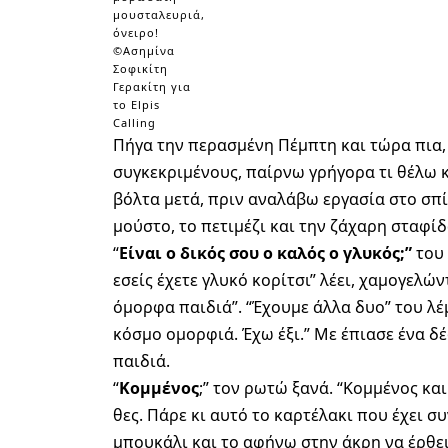
μουσταλευριά,
όνειρο!
©Ασημίνα
Σοφικίτη
Γερακίτη για
το Elpis
Calling
Πήγα την περασμένη Πέμπτη και τώρα πια, 
συγκεκριμένους, παίρνω γρήγορα τι θέλω κα
βόλτα μετά, πριν αναλάβω εργασία στο σπί
μούστο, το πετιμέζι και την ζάχαρη σταφίδ
“
Είναι ο δικός σου ο καλός ο γλυκός;”
του 
εσείς έχετε γλυκό κορίτσι” λέει, χαμογελώ
όμορφα παιδιά”. “Έχουμε άλλα δυο” του λέμε
κόσμο ομορφιά. Έχω έξι.” Με έπιασε ένα δέ
παιδιά.
“
Κομμένος
;” τον ρωτώ ξανά. “Κομμένος κα
θες. Πάρε κι αυτό το καρτέλακι που έχει σ
μπουκάλι και το αφήνω στην άκρη να έρθε