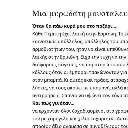
Μια μυρωδάτη μουσταλευρ
Όταν θα πάω κυρά μου στο παζάρι…
Κάθε Πέμπτη έχει λαϊκή στην Ερμιόνη. Το 
κοινοτικός υπάλληλος, υπάλληλος του υπ
αρμοδιοτήτων του, ήταν να είναι υπεύθυνος
λαϊκής στην Ερμιόνη. Είχα την τύχη να την 
διάφορους πάγκους, να παρατηρώ το που 
κάλλους όταν οι έμποροι τσακώνονταν για
στον μπαμπά. Κι αυτός εκεί πράος, ατάραχο
λύσεις, να τους ακούει με υπομονή, αλλά 
αντιρρήσεις. Σπάνια να υψώνει τον τόνο σ
Και πώς γινόταν…
να έρχονταν όλοι ζοχαδιασμένοι στο γραφε
τον με χαμόγελο και χίλια ευχαριστώ. Αυτ
απορίας άξιο ανάμεσα σε συναδέλφους του