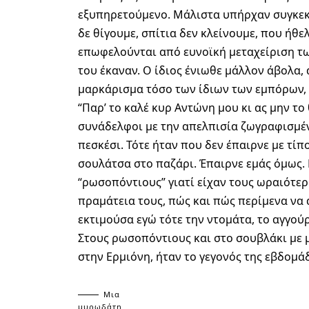
εξυπηρετούμενο. Μάλιστα υπήρχαν συγκεκρ
δε θίγουμε, σπίτια δεν κλείνουμε, που ήθε
επωφελούνται από ευνοϊκή μεταχείριση τω
του έκαναν. Ο ίδιος ένιωθε μάλλον άβολα, 
μαρκάρισμα τόσο των ίδιων των εμπόρων, 
“Παρ’ το καλέ κυρ Αντώνη μου κι ας μην το 
συνάδελφοι με την απελπισία ζωγραφισμέ
πεσκέσι. Τότε ήταν που δεν έπαιρνε με τίπ
σουλάτσα στο παζάρι. Έπαιρνε εμάς όμως.
“ρωσοπόντιους” γιατί είχαν τους ωραιότε
πραμάτεια τους, πώς και πώς περίμενα να α
εκτιμούσα εγώ τότε την ντομάτα, το αγγού
Στους ρωσοπόντιους και στο σουβλάκι με μ
στην Ερμιόνη, ήταν το γεγονός της εβδομά
Μια
μυρωδάτη