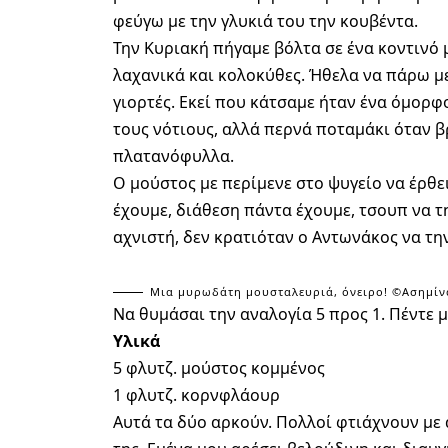
φεύγω με την γλυκιά του την κουβέντα.
Την Κυριακή πήγαμε βόλτα σε ένα κοντινό
λαχανικά και κολοκύθες. Ήθελα να πάρω με
γιορτές. Εκεί που κάτσαμε ήταν ένα όμορφο
τους νότιους, αλλά περνά ποταμάκι όταν β
πλατανόφυλλα.
Ο μούστος με περίμενε στο ψυγείο να έρθε
έχουμε, διάθεση πάντα έχουμε, τσουπ να 
αχνιστή, δεν κρατιόταν ο Αντωνάκος να τ
Μια μυρωδάτη μουσταλευριά, όνειρο! ©Ασημίνα Σ
Να θυμάσαι την αναλογία 5 προς 1. Πέντε μ
Υλικά
5 φλυτζ. μούστος κομμένος
1 φλυτζ. κορνφλάουρ
Αυτά τα δύο αρκούν. Πολλοί φτιάχνουν με 