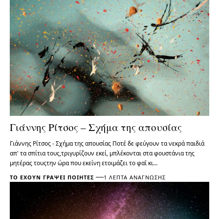
Γιάννης Ρίτσος – Σχήμα της απουσίας
Γιάννης Ρίτσος - Σχήμα της απουσίας Ποτέ δε φεύγουν τα νεκρά παιδιά
απ' τα σπίτια τους,τριγυρίζουν εκεί, μπλέκονται στα φουστάνια της
μητέρας τουςτην ώρα που εκείνη ετοιμάζει το φαΐ κι…
ΤΟ ΈΧΟΥΝ ΓΡΆΨΕΙ ΠΟΙΗΤΈΣ
1 ΛΕΠΤΆ ΑΝΆΓΝΩΣΗΣ