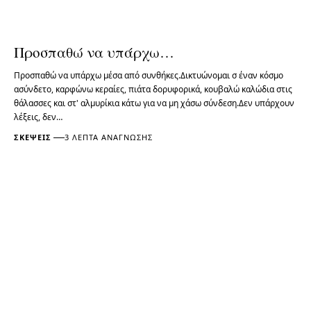
Προσπαθώ να υπάρχω…
Προσπαθώ να υπάρχω μέσα από συνθήκες.Δικτυώνομαι σ έναν κόσμο
ασύνδετο, καρφώνω κεραίες, πιάτα δορυφορικά, κουβαλώ καλώδια στις
θάλασσες και στ' αλμυρίκια κάτω για να μη χάσω σύνδεση.Δεν υπάρχουν
λέξεις, δεν…
ΣΚΈΨΕΙΣ
3 ΛΕΠΤΆ ΑΝΆΓΝΩΣΗΣ