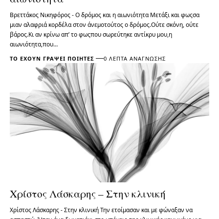
Βρεττάκος Νικηφόρος - Ο δρόμος και η αιωνιότητα Μετάξι και φωςσα
μιαν αλαφριά κορδέλα στον άνεμοτούτος ο δρόμος.Ούτε σκόνη, ούτε
βάρος.Κι αν κρίνω απ’ το φωςπου σωρεύτηκε αντίκρυ μου,η
αιωνιότητα,που…
ΤΟ ΈΧΟΥΝ ΓΡΆΨΕΙ ΠΟΙΗΤΈΣ
0 ΛΕΠΤΆ ΑΝΆΓΝΩΣΗΣ
Χρίστος Λάσκαρης – Στην κλινική
Χρίστος Λάσκαρης - Στην κλινική Την ετοίμασαν και με φώναξαν να