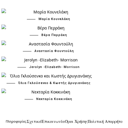
Μαρία Κουνελάκη
Βέρα Περράκη
Αναστασία Φουντούλη
Jerolyn -Elizabeth- Morrison
Όλια Γκλούσενκο & Κωστής Δρυγιανάκης
Νεκταρία Κοκκινάκη
Σχετικά
Επικοινωνία
Όροι Χρήσης
Πολιτική Απορρήτου
Πληροφορίες: