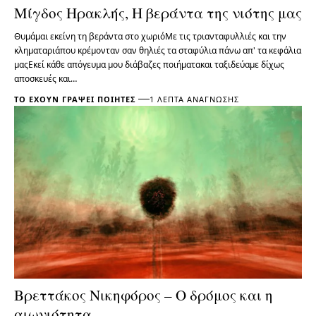
Μίγδος Ηρακλής, Η βεράντα της νιότης μας
Θυμάμαι εκείνη τη βεράντα στο χωριόΜε τις τριανταφυλλιές και την
κληματαριάπου κρέμονταν σαν θηλιές τα σταφύλια πάνω απ' τα κεφάλια
μαςΕκεί κάθε απόγευμα μου διάβαζες ποιήματακαι ταξιδεύαμε δίχως
αποσκευές και…
ΤΟ ΈΧΟΥΝ ΓΡΆΨΕΙ ΠΟΙΗΤΈΣ
1 ΛΕΠΤΆ ΑΝΆΓΝΩΣΗΣ
Βρεττάκος Νικηφόρος – Ο δρόμος και η
αιωνιότητα