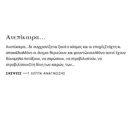
Ανεπίκαιρα…
Ανεπίκαιρα… δε συγχρονίζεται ξανά ο κόσμος και οι εποχέςΣτάχτη κι
αποκαΐδιαΜόνο οι άνεμοι θεριεύουν και φουντώνουνΜόνο αυτοί έχουν
δύναμηΝα πετάξουν, να σαρώσουν, να στροβιλιστούν, να
στροβιλίσουνΣτη δίνη των καιρών, των…
ΣΚΈΨΕΙΣ
1 ΛΕΠΤΆ ΑΝΆΓΝΩΣΗΣ