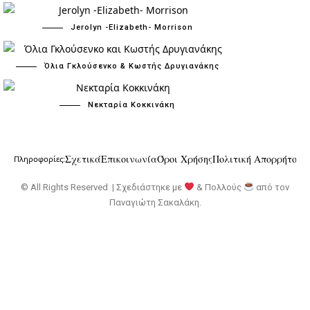
Jerolyn -Elizabeth- Morrison
Όλια Γκλούσενκο & Κωστής Δρυγιανάκης
Νεκταρία Κοκκινάκη
Σχετικά
Επικοινωνία
Όροι Χρήσης
Πολιτική Απορρήτου
Πληροφορίες:
© All Rights Reserved | Σχεδιάστηκε με
& Πολλούς
από τον
Παναγιώτη Σακαλάκη
.