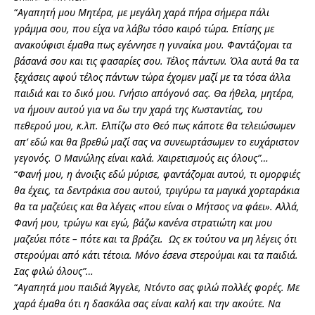
“
Αγαπητή μου Μητέρα, με μεγάλη χαρά πήρα σήμερα πάλι
γράμμα σου, που είχα να λάβω τόσο καιρό τώρα. Επίσης με
ανακούφισι έμαθα πως εγέννησε η γυναίκα μου. Φαντάζομαι τα
βάσανά σου και τις φασαρίες σου. Τέλος πάντων. Όλα αυτά θα τα
ξεχάσεις αφού τέλος πάντων τώρα έχομεν μαζί με τα τόσα άλλα
παιδιά και το δικό μου. Γνήσιο απόγονό σας. Θα ήθελα, μητέρα,
να ήμουν αυτού για να δω την χαρά της Κωσταντίας, του
πεθερού μου, κ.λπ. Ελπίζω στο Θεό πως κάποτε θα τελειώσωμεν
απ’ εδώ και θα βρεθώ μαζί σας να συνεωρτάσωμεν το ευχάριστον
γεγονός. Ο Μανώλης είναι καλά. Χαιρετισμούς εις όλους”…
“
Φανή μου,
η άνοιξις εδώ μύρισε, φαντάζομαι αυτού, τι ομορφιές
θα έχεις, τα δεντράκια σου αυτού, τριγύρω τα μαγικά χορταράκια
θα τα μαζεύεις και θα λέγεις «που είναι ο Μήτσος να φάει».
Αλλά,
Φανή μου, τρώγω και εγώ, βάζω κανένα στρατιώτη και μου
μαζεύει πότε – πότε και τα βράζει. Ως εκ τούτου να μη λέγεις ότι
στερούμαι από κάτι τέτοια.
Μόνο έσενα στερούμαι και τα παιδιά.
Σας φιλώ όλους”…
“
Αγαπητά μου παιδιά Άγγελε, Ντόντο σας φιλώ πολλές φορές.
Με
χαρά έμαθα ότι η δασκάλα σας είναι καλή και την ακούτε.
Να