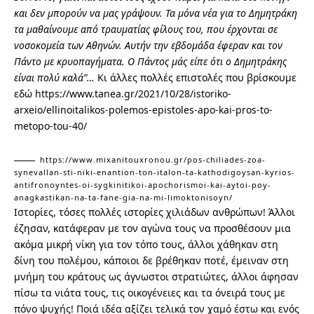
και δεν μπορούν να μας γράψουν.
Τα μόνα νέα για το Δημητράκη
τα μαθαίνουμε από τραυματίας φίλους του, που έρχονται σε
νοσοκομεία των Αθηνών.
Αυτήν την εβδομάδα έφεραν και τον
Πάντο με κρυοπαγήματα. Ο Πάντος μάς είπε ότι ο Δημητράκης
είναι πολύ καλά”…
Κι άλλες πολλές επιστολές που βρίσκουμε
εδώ
https://www.tanea.gr/2021/10/28/istoriko-
arxeio/ellinoitalikos-polemos-epistoles-apo-kai-pros-to-
metopo-tou-40/
https://www.mixanitouxronou.gr/pos-chiliades-zoa-
synevallan-sti-niki-enantion-ton-italon-ta-kathodigoysan-kyrios-
antifronoyntes-oi-sygkinitikoi-apochorismoi-kai-aytoi-poy-
anagkastikan-na-ta-fane-gia-na-mi-limoktonisoyn/
Ιστορίες, τόσες πολλές ιστορίες χιλιάδων ανθρώπων! Άλλοι
έζησαν, κατάφεραν με τον αγώνα τους να προσθέσουν μια
ακόμα μικρή νίκη για τον τόπο τους, άλλοι χάθηκαν στη
δίνη του πολέμου, κάποιοι δε βρέθηκαν ποτέ, έμειναν στη
μνήμη του κράτους ως άγνωστοι στρατιώτες, άλλοι άφησαν
πίσω τα νιάτα τους, τις οικογένειες και τα όνειρά τους με
πόνο ψυχής! Ποιά ιδέα αξίζει τελικά τον χαμό έστω και ενός