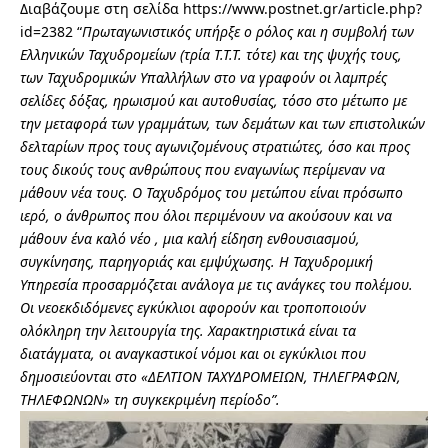
Διαβάζουμε στη σελίδα
https://www.postnet.gr/article.php?
id=2382
“
Πρωταγωνιστικός υπήρξε ο ρόλος και η συμβολή των
Ελληνικών Ταχυδρομείων (τρία Τ.Τ.Τ. τότε) και της ψυχής τους,
των Ταχυδρομικών Υπαλλήλων στο να γραφούν οι λαμπρές
σελίδες δόξας, ηρωισμού και αυτοθυσίας, τόσο στο μέτωπο με
την μεταφορά των γραμμάτων, των δεμάτων και των επιστολικών
δελταρίων προς τους αγωνιζομένους στρατιώτες, όσο και προς
τους δικούς τους ανθρώπους που εναγωνίως περίμεναν να
μάθουν νέα τους. Ο Ταχυδρόμος του μετώπου είναι πρόσωπο
ιερό, ο άνθρωπος που όλοι περιμένουν να ακούσουν και να
μάθουν ένα καλό νέο , μια καλή είδηση ενθουσιασμού,
συγκίνησης, παρηγοριάς και εμψύχωσης.
Η Ταχυδρομική
Υπηρεσία προσαρμόζεται ανάλογα με τις ανάγκες του πολέμου.
Οι νεοεκδιδόμενες εγκύκλιοι αφορούν και τροποποιούν
ολόκληρη την λειτουργία της. Χαρακτηριστικά είναι τα
διατάγματα, οι αναγκαστικοί νόμοι και οι εγκύκλιοι που
δημοσιεύονται στο «ΔΕΛΤΙΟΝ ΤΑΧΥΔΡΟΜΕΙΩΝ, ΤΗΛΕΓΡΑΦΩΝ,
ΤΗΛΕΦΩΝΩΝ» τη συγκεκριμένη περίοδο”.