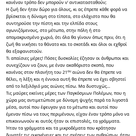
κανέναν τρόπο δεν μπορούν ν’ αντικατασταθούν;
Η ζωή δεν ήταν δώρο για όλους, κι ας έπρεπε κάθε φορά να
βρίσκεται η δύναμη στο τίποτα, στο ελάχιστο που θα
συντηρούσε την πίστη και την ελπίδα στους
αγωνιζόμενους, στο μέτωπο, στην πόλη ή στο
απομακρυσμένο χωριό, ότι όλα θα γίνουν όπως πριν, ότι η
ζωή θα νικήσει το θάνατο και το σκοτάδι και όλοι οι εχθροί
θα εξαφανιστούν.
Τι απαίσιες μέρες! Πόσες δυσκολίες έζησαν οι άνθρωποι και
συνεχίζουν να ζουν, με έναν ακαθόριστο σκοπό, που
ου
κανένας στον πλανήτη του 21
αιώνα δεν θα έπρεπε να
θέλει, η λέξη και η έννοια αυτή θα έπρεπε να έχει σβηστεί
από το λεξιλόγιό μας αιώνες πίσω. Μα δυστυχώς…
Τις μαύρες εκείνες μέρες των Παγκόσμιων Πολέμων, που η
χώρα μας αντιμετώπισε με δύναμη ψυχής παρά τα λιγοστά
μέσα, αυτοί που έφευγαν για το μέτωπο και αυτοί που
έμεναν πίσω να τους περιμένουν, είχαν έναν τρόπο μόνο να
επικοινωνούν κι αυτός ήταν οι επιστολές, τα γράμματα.
Ήταν τα γράμματα και τα μικροδέματα που κράτησαν
δυνατές τις οικογένειες και τις σχέσεις των ανθρώπων, ήταν