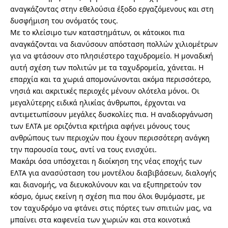
αναγκάζοντας στην εθελούσια έξοδο εργαζόμενους και στη
δυσφήμιση του ονόματός τους.
Με το κλείσιμο των καταστημάτων, οι κάτοικοι πια
αναγκάζονται να διανύσουν απόσταση πολλών χιλιομέτρων
για να φτάσουν στο πλησιέστερο ταχυδρομείο. Η μοναδική
αυτή σχέση των πολιτών με τα ταχυδρομεία, χάνεται. Η
επαρχία και τα χωριά απομονώνονται ακόμα περισσότερο,
νησιά και ακριτικές περιοχές μένουν ολότελα μόνοι. Οι
μεγαλύτερης ειδικά ηλικίας άνθρωποι, έρχονται να
αντιμετωπίσουν μεγάλες δυσκολίες πια. Η αναδιοργάνωση
των ΕΛΤΑ με οριζόντια κριτήρια αφήνει μόνους τους
ανθρώπους των περιοχών που έχουν περισσότερη ανάγκη
την παρουσία τους, αντί να τους ενισχύει.
Μακάρι όσα υπόσχεται η διοίκηση της νέας εποχής των
ΕΛΤΑ για ανασύσταση του μοντέλου διαβιβάσεων, διαλογής
και διανομής, να διευκολύνουν και να εξυπηρετούν τον
κόσμο, όμως εκείνη η σχέση πια που όλοι θυμόμαστε, με
τον ταχυδρόμο να φτάνει στις πόρτες των σπιτιών μας, να
μπαίνει στα καφενεία των χωριών και στα κοινοτικά