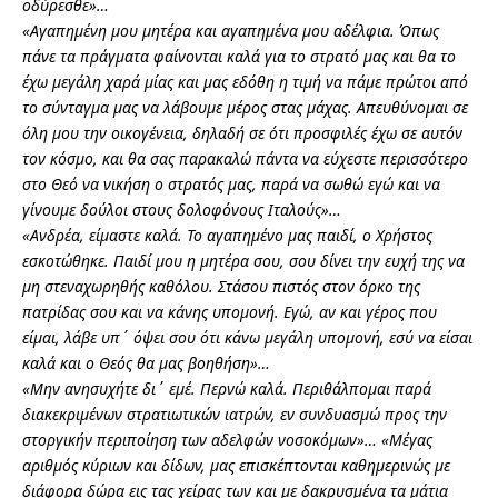
οδύρεσθε»…
«Αγαπημένη μου μητέρα και αγαπημένα μου αδέλφια.
Όπως
πάνε τα πράγματα φαίνονται καλά για το στρατό μας και θα το
έχω μεγάλη χαρά μίας και μας εδόθη η τιμή να πάμε πρώτοι από
το σύνταγμα μας να λάβουμε μέρος στας μάχας. Απευθύνομαι σε
όλη μου την οικογένεια, δηλαδή σε ότι προσφιλές έχω σε αυτόν
τον κόσμο, και θα σας παρακαλώ πάντα να εύχεστε περισσότερο
στο Θεό να νικήση ο στρατός μας, παρά να σωθώ εγώ και να
γίνουμε δούλοι στους δολοφόνους Ιταλούς»…
«Ανδρέα, είμαστε καλά. Το αγαπημένο μας παιδί, ο Χρήστος
εσκοτώθηκε. Παιδί μου η μητέρα σου, σου δίνει την ευχή της να
μη στεναχωρηθής καθόλου. Στάσου πιστός στον όρκο της
πατρίδας σου και να κάνης υπομονή. Εγώ, αν και γέρος που
είμαι, λάβε υπ΄ όψει σου ότι κάνω μεγάλη υπομονή, εσύ να είσαι
καλά και ο Θεός θα μας βοηθήση»…
«Μην ανησυχήτε δι΄ εμέ. Περνώ καλά. Περιθάλπομαι παρά
διακεκριμένων στρατιωτικών ιατρών, εν συνδυασμώ προς την
στοργικήν περιποίηση των αδελφών νοσοκόμων»… «Μέγας
αριθμός κύριων και δίδων, μας επισκέπτονται καθημερινώς με
διάφορα δώρα εις τας χείρας των και με δακρυσμένα τα μάτια