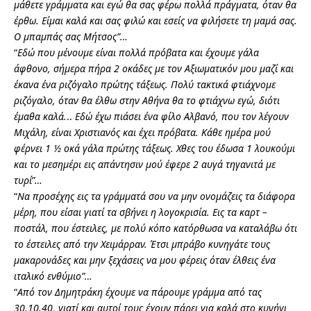
μάθετε γράμματα και εγώ θα σας φέρω πολλά πράγματα, όταν θα
έρθω.
Είμαι καλά και σας φιλώ και εσείς να φιλήσετε τη μαμά σας.
Ο μπαμπάς σας Μήτσος”…
“
Εδώ που μένουμε είναι πολλά πρόβατα και έχουμε γάλα
άφθονο, σήμερα πήρα 2 οκάδες με τον Αξιωματικόν μου μαζί και
έκανα ένα ριζόγαλο πρώτης τάξεως. Πολύ τακτικά φτιάχνομε
ριζόγαλο, όταν θα έλθω στην Αθήνα θα το φτιάχνω εγώ, διότι
έμαθα καλά.
..
Εδώ έχω πιάσει ένα φίλο Αλβανό, που τον λέγουν
Μιχάλη, είναι Χριστιανός και έχει πρόβατα. Κάθε ημέρα μού
φέρνει 1 ½ οκά γάλα πρώτης τάξεως. Χθες του έδωσα 1 λουκούμι
και το μεσημέρι εις απάντησιν μού έφερε 2 αυγά τηγανιτά με
τυρί”…
“
Να προσέχης εις τα γράμματά σου να μην ονομάζεις τα διάφορα
μέρη, που είσαι γιατί τα σβήνει η λογοκρισία.
Εις τα καρτ –
ποστάλ, που έστειλες, με πολύ κόπο κατόρθωσα να καταλάβω ότι
το έστειλες από την Χειμάρραν.
Έτσι μπράβο κυνηγάτε τους
μακαρονάδες και μην ξεχάσεις να μου φέρεις όταν έλθεις ένα
ιταλικό ενθύμιο”…
“
Από τον Δημητράκη έχουμε να πάρουμε γράμμα από τας
30.10.40, γιατί και αυτοί τους έχουν πάρει για καλά στο κυνήγι