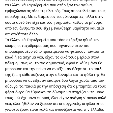
τα Ελληνικά Ταχυδρομεία που στήριξαν τον αγώνα,
εμψυχώνοντας όλες τις πλευρές. Τους αποστολείς και τους
παραλήπτες. Με ενδιάμεσους τους λογοκριτές, αλλά στην
ουσία αυτό δεν είχε και τόση σημασία, καθώς το μήνυμα
από τον άνθρωπό σου είχε μεγαλύτερη βαρύτητα και αξία
απ’ οτιδήποτε άλλο.
Τα Ελληνικά Ταχυδρομεία που τόσο στήριξαν ηθικά τον
κόσμο, οι ταχυδρόμοι μας που πήγαιναν στον πιο
απομακρυσμένο τόπο προκειμένου να φτάσουν παντού τα
καλά ή τα άσχημα νέα, είχαν το δικό τους μερίδιο στον
πόλεμο, ίσως και το πιο σημαντικό, αφού η κάθε μάνα θα
μπορούσε και την πείνα να αντέξει, αν ήξερε ότι το παιδί
της ζει, η κάθε σύζυγος στην αδυναμία και το φόβο της θα
μπορούσε να αντέξει αν έπαιρνε δυο λόγια χαράς από τον
σύζυγο, τα παιδιά με την υπόσχεση ότι ο μπαμπάς θα τους
φέρει δώρα θα έβρισκαν τη δύναμη να στηρίξουν τη μάνα
τους… Κι όχι μόνο φυσικά, όλοι είχαν ανάγκη ν’ ακούν καλά
νέα, όλοι ήθελαν να ξέρουν ότι οι συγγενείς, οι φίλοι κι οι
γνωστοί ζουν, είναι καλά και αγωνίζονται για την Ελλάδα.