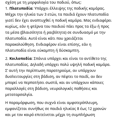
σχέση με τη μορφολογία του ποδιού, όπως:
Πλατυποδία
: Υπάρχει έλλειψης της ποδικής καμάρας.
Μέχρι την ηλικία των 3 ετών, τα παιδιά έχουν πλατυποδία
γιατί δεν έχει αναπτυχθεί η ποδική καμάρα. Μας ενδιαφέρει
κυρίως, εάν η φτέρνα του παιδιού πάει προς τα έξω ή προς
τα μέσα (βλαισότητα ή ραιβότητα) σε συνδυασμό με την
πλατυποδία. Αυτό είναι κάτι που χρειάζεται
παρακολούθηση. Ενδιαφέρον είναι επίσης, εάν η
πλατυποδία είναι εύκαμπτη ή δύσκαμπτη.
Κοιλοποδία
: Σπάνια υπάρχει και είναι το αντίθετο της
πλατυποδίας. Δηλαδή υπάρχει πολύ υψηλή ποδική καμάρα.
Σ’ αυτή την περίπτωση παρατηρούμε, αν υπάρχουν
δυσλειτουργίες στη βάδιση, αν πέφτει το παιδί, αν δεν
μπορεί να περπατήσει σωστά, και αν υπάρχουν κάποιες
παραλλαγές στη βάδιση, νευρολογικές παθήσεις και
μεταταρσαλγία.
Η παραμόρφωση, που συχνά είναι αμφοτερόπλευρη,
εμφανίζεται συνήθως σε παιδιά ηλικίας 8 έως 12 χρονών
και με τον καιρό επιτείνεται μέχρι τη συμπλήρωση