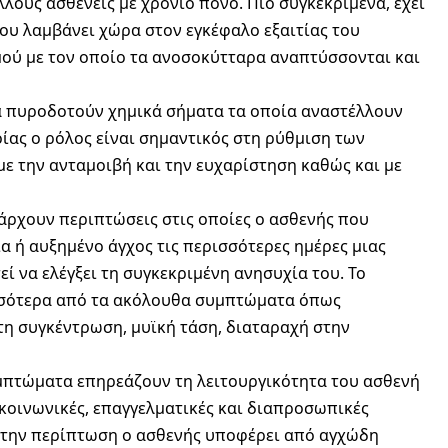
ούς ασθενείς με χρόνιο πόνο. Πιο συγκεκριμένα, έχει
ου λαμβάνει χώρα στον εγκέφαλο εξαιτίας του
ού με τον οποίο τα ανοσοκύτταρα αναπτύσσονται και
α πυροδοτούν χημικά σήματα τα οποία αναστέλλουν
ίας ο ρόλος είναι σημαντικός στη ρύθμιση των
ε την ανταμοιβή και την ευχαρίστηση καθώς και με
άρχουν περιπτώσεις στις οποίες ο ασθενής που
α ή αυξημένο άγχος τις περισσότερες ημέρες μιας
ί να ελέγξει τη συγκεκριμένη ανησυχία του. Το
ισσότερα από τα ακόλουθα συμπτώματα όπως
τη συγκέντρωση, μυϊκή τάση, διαταραχή στην
υμπτώματα επηρεάζουν τη λειτουργικότητα του ασθενή
 κοινωνικές, επαγγελματικές και διαπροσωπικές
ή την περίπτωση ο ασθενής υποφέρει από αγχώδη