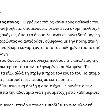
ς
ιος πόνος
… Ο χρόνιος πόνος κάνει τους ασθενείς που
ύν βοήθεια, υπομένοντας στωικά ένα ακόμη πένθος. Η
ς ανάγκες, όπου το άτομο δε μένει σε συνειδητή μορφή
μπορώντας να αντιδράσει σύμφωνα με την πραγματική
ρινό βίωμα καθορίζονται από τον μαθημένο τρόπο από
λογή.
τού ζώντας σε ένα συνεχές πένθους της απώλειας της
εσωτερικό του παιδί πληγωμένο και θλιμμένο. Το
 τα έξω, αλλά τη στρέφει προς τον εαυτό του. Το άτομο
τις περισσότερες φορές σε έκπτωση της
ζει μειωμένη όρεξη η οποία έχει ως συνέπεια την
εια την αδυναμία για τη συμμετοχή στις καθημερινές
 ημέρας, επειδή ο πόνος εμποδίζει τη φυσιολογική