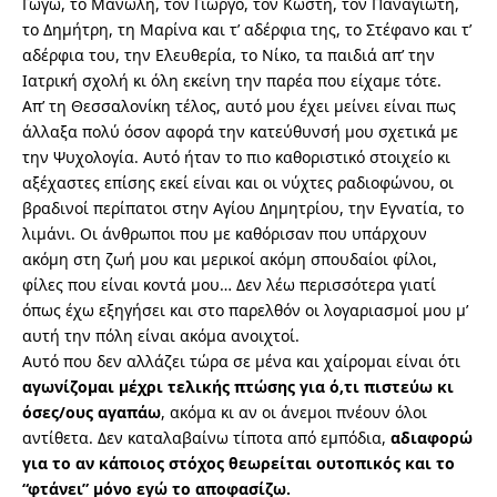
Γωγώ, το Μανώλη, τον Γιώργο, τον Κωστή, τον Παναγιώτη,
το Δημήτρη, τη Μαρίνα και τ’ αδέρφια της, το Στέφανο και τ’
αδέρφια του, την Ελευθερία, το Νίκο, τα παιδιά απ’ την
Ιατρική σχολή κι όλη εκείνη την παρέα που είχαμε τότε.
Απ’ τη Θεσσαλονίκη τέλος, αυτό μου έχει μείνει είναι πως
άλλαξα πολύ όσον αφορά την κατεύθυνσή μου σχετικά με
την Ψυχολογία. Αυτό ήταν το πιο καθοριστικό στοιχείο κι
αξέχαστες επίσης εκεί είναι και οι νύχτες ραδιοφώνου, οι
βραδινοί περίπατοι στην Αγίου Δημητρίου, την Εγνατία, το
λιμάνι. Οι άνθρωποι που με καθόρισαν που υπάρχουν
ακόμη στη ζωή μου και μερικοί ακόμη σπουδαίοι φίλοι,
φίλες που είναι κοντά μου… Δεν λέω περισσότερα γιατί
όπως έχω εξηγήσει και στο παρελθόν οι λογαριασμοί μου μ’
αυτή την πόλη είναι ακόμα ανοιχτοί.
Αυτό που δεν αλλάζει τώρα σε μένα και χαίρομαι είναι ότι
αγωνίζομαι μέχρι τελικής πτώσης για ό,τι πιστεύω κι
όσες/ους αγαπάω
, ακόμα κι αν οι άνεμοι πνέουν όλοι
αντίθετα. Δεν καταλαβαίνω τίποτα από εμπόδια,
αδιαφορώ
για το αν κάποιος στόχος θεωρείται ουτοπικός και το
“φτάνει” μόνο εγώ το αποφασίζω.