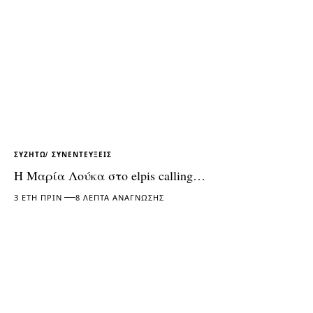
ΣΥΖΗΤΏ
ΣΥΝΕΝΤΕΎΞΕΙΣ
Η Μαρία Λούκα στο elpis calling…
3 ΈΤΗ ΠΡΙΝ
8 ΛΕΠΤΆ ΑΝΆΓΝΩΣΗΣ