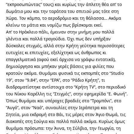
“εκπροσωπώντας” τους) και κυρίως την άπλετη θέα απ’ το
δωμάτιο μου και την ταράτσα του σπιτιού μας τότε στη
Χώρα. Τον κάμπο, το αεροδρόμιο και τη θάλασσα… Ακόμα
κλείνω τα μάτια και νομίζω πως βρίσκομαι εκεί.
Απ’ το Ηράκλειο πάλι, έμειναν στην μνήμη μου πολλά
γλέντια και πολλά τραγούδια. Όχι πως δεν υπήρξαν
δύσκολες στιγμές, αλλά στην Κρήτη γεύτηκα περισσότερες
ευτυχίες κι επιτυχίες, εξελίχτηκα ως άνθρωπος κι
επαγγελματικά (αφού εκεί άρχισα να γράφω εντατικά),
δημιούργησα και μπήκαν γερές βάσεις για φιλίες που
κρατούν ακόμα. Θυμάμαι φυσικά τις εκπομπές στο “Studio
19”, στον “9.84”, στην “ΕΡΑ”, στο “Ράδιο Κρήτη”, τι
διαδραματίστηκε αντίστοιχα στο “Κρήτη TV”, στο περιοδικό
του Νίκου Καρέλλη τις “Στιγμές”, στην εφημερίδα “Ε. Φωνή”.
Όπως θυμάμαι και υπέροχες βραδιές στο “Τρομπόνι”, στο
“Αυγό”, στον “Ναό”, συναυλίες στην Ιεράπετρα και τη
Σητεία, μια εκδρομή στο Βάι, τις μέρες στον Άγιο Θωμά, τις
διακοπές στη Σούγια και πολλά πολλά ακόμα. Κυρίως όμως
θυμάμαι πρόσωπα: την Άννα, τη Σύλβια, την Γεωργία, τη