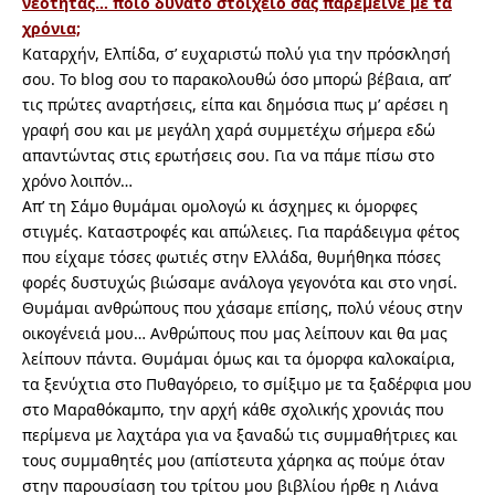
νεότητας… ποιο δυνατό στοιχείο σας παρέμεινε με τα
χρόνια;
Kαταρχήν, Ελπίδα, σ’ ευχαριστώ πολύ για την πρόσκλησή
σου. Το blog σου το παρακολουθώ όσο μπορώ βέβαια, απ’
τις πρώτες αναρτήσεις, είπα και δημόσια πως μ’ αρέσει η
γραφή σου και με μεγάλη χαρά συμμετέχω σήμερα εδώ
απαντώντας στις ερωτήσεις σου. Για να πάμε πίσω στο
χρόνο λοιπόν…
Απ’ τη Σάμο θυμάμαι ομολογώ κι άσχημες κι όμορφες
στιγμές. Καταστροφές και απώλειες. Για παράδειγμα φέτος
που είχαμε τόσες φωτιές στην Ελλάδα, θυμήθηκα πόσες
φορές δυστυχώς βιώσαμε ανάλογα γεγονότα και στο νησί.
Θυμάμαι ανθρώπους που χάσαμε επίσης, πολύ νέους στην
οικογένειά μου… Ανθρώπους που μας λείπουν και θα μας
λείπουν πάντα. Θυμάμαι όμως και τα όμορφα καλοκαίρια,
τα ξενύχτια στο Πυθαγόρειο, το σμίξιμο με τα ξαδέρφια μου
στο Μαραθόκαμπο, την αρχή κάθε σχολικής χρονιάς που
περίμενα με λαχτάρα για να ξαναδώ τις συμμαθήτριες και
τους συμμαθητές μου (απίστευτα χάρηκα ας πούμε όταν
στην παρουσίαση του τρίτου μου βιβλίου ήρθε η Λιάνα