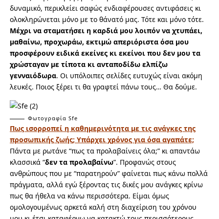
δυναμικό, περικλείει σαφώς ενδιαφέρουσες αντιφάσεις κι
ολοκληρώνεται μόνο με το θάνατό μας. Τότε και μόνο τότε.
Μέχρι να σταματήσει η καρδιά μου λοιπόν να χτυπάει,
μαθαίνω, προχωράω, εκτιμώ απεριόριστα όσα μου
προσφέρουν ειδικά εκείνες κι εκείνοι που δεν μου τα
χρώσταγαν με τίποτα κι ανταποδίδω ελπίζω
γενναιόδωρα
.
Οι υπόλοιπες σελίδες ευτυχώς είναι ακόμη
λευκές. Ποιος ξέρει τι θα γραφτεί πάνω τους… Θα δούμε.
Φωτογραφία Sfe
Πως ισορροπεί η καθημερινότητα με τις ανάγκες της
προσωπικής ζωής; Υπάρχει χρόνος για όσα αγαπάτε;
Πάντα με ρωτάνε “πως τα προλαβαίνεις όλα;” κι απαντάω
κλασσικά “
δεν τα προλαβαίνω
”. Προφανώς στους
ανθρώπους που με “παρατηρούν” φαίνεται πως κάνω πολλά
πράγματα, αλλά εγώ ξέροντας τις δικές μου ανάγκες κρίνω
πως θα ήθελα να κάνω περισσότερα. Είμαι όμως
ομολογουμένως αρκετά καλή στη διαχείριση του χρόνου
μου κι έτσι καταφέρνω να κατακτώ τους περισσότερους