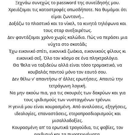
Ξεχνάω συνεχώς το password της συνείδησής μου.
Χρειάζομαι τις καταστροφές οπωσδήποτε. Να θυμάμαι ότι
είμαι ζωντανή…
Δοξάζω το πλαστικό και το νίκελ, τα κινητά τηλέφωνα και
τους σταρ ανεξαιρέτως.
Δεν φαντάζομαι χρόνο χωρίς καλώδια. Πώς να περάσει μια
νύχτα στο σκοτάδι;
Έχω εικονικό σπίτι, εικονικά ζωάκια, εικονικούς φίλους κι
εικονικό σεξ. Όλο τον κόσμο σε ένα πληκτρολόγιο.
Θα ‘θελα να ταξιδεύω αλλά είναι τόσο τρομακτικό, να
κουβαλάς παντού μόνο τον εαυτό σου.
Δεν θέλω ν’ απαντήσω σ’ άλλες ερωτήσεις. Απαιτώ την
τετράγωνη λογική.
Να μην ακούω πια, για τις σκουριές των δακρύων και για
τους ιριδισμούς των νυσταγμένων τρένων.
Η γενιά μου είναι κουρασμένη. Από αναλύσεις, εξηγήσεις,
ιδεολογίες, επαναστάσεις, ετεροπροσδιορισμούς και
μισαλλοδοξίες.
Κουρασμένη απ’ τα ερωτικά τραγούδια, τις φοβίες, τον
αριβισμό και τα πυροτεχνήματα.