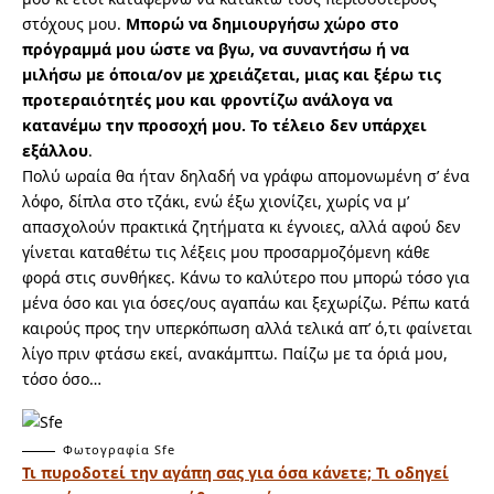
στόχους μου.
Μπορώ να δημιουργήσω χώρο στο
πρόγραμμά μου ώστε να βγω, να συναντήσω ή να
μιλήσω με όποια/ον με χρειάζεται, μιας και ξέρω τις
προτεραιότητές μου και φροντίζω ανάλογα να
κατανέμω την προσοχή μου. Το τέλειο δεν υπάρχει
εξάλλου
.
Πολύ ωραία θα ήταν δηλαδή να γράφω απομονωμένη σ’ ένα
λόφο, δίπλα στο τζάκι, ενώ έξω χιονίζει, χωρίς να μ’
απασχολούν πρακτικά ζητήματα κι έγνοιες, αλλά αφού δεν
γίνεται καταθέτω τις λέξεις μου προσαρμοζόμενη κάθε
φορά στις συνθήκες. Κάνω το καλύτερο που μπορώ τόσο για
μένα όσο και για όσες/ους αγαπάω και ξεχωρίζω. Ρέπω κατά
καιρούς προς την υπερκόπωση αλλά τελικά απ’ ό,τι φαίνεται
λίγο πριν φτάσω εκεί, ανακάμπτω. Παίζω με τα όριά μου,
τόσο όσο…
Φωτογραφία Sfe
Τι πυροδοτεί την αγάπη σας για όσα κάνετε; Τι οδηγεί