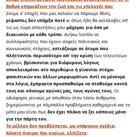
βαθμό επηρεάζουν την ζωή και τις επιλογές σας;
Ζούμε σ’ εποχές που μας καλούν να πάρουμε θέση,
ρίψασπις δεν υπήρξα ποτέ
κι όπως ήδη θα κατάλαβες απ’
τις ως τώρα απαντήσεις μου
μάχομαι για όσα με
διακινούν με κάθε τρόπο
. Ανήκω λοιπόν σε
συλλογικότητες που έχουν σαφείς πολιτικούς και
κοινωνικούς στόχους,
εστιάζουμε σε άτομα που
πλήττονται περισσότερο απ’ την κρίση
των τελευταίων
χρόνων,
βρίσκονται για διάφορους λόγους
αποκλεισμένοι στο περιθώριο ή γίνονται στόχοι
φασιστικών και άλλων μορφωμάτων.
Αντί να μένουμε
στα λόγια, έμπρακτα προσπαθούμε να σταθούμε κοντά
τους και κάνουμε αγώνες μας, τους αγώνες τους
. Οι
αδιάφοροι γενικώς με απωθούν όταν τόσοι άνθρωποι
ξημερώνονται με πάμπολλα προβλήματα καθημερινά και το
μότο μου είναι πως
δεν έχει πλάκα να ζει κάποιος μόνο
για την πάρτη του.
Το μέλλον δεν προβλέπεται, μα υπάρχουν σχέδια;
Κάνετε όνειρα; Και κυρίως, ελπίζετε;