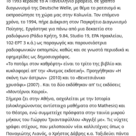
Το 1993 κέρδισε το Α’ Πανελλήνιο βραβείο, σε γραπτό
διαγωνισμό της Deutsche Welle, με θέμα το ρατσισμό κι
εκπροσώπησε τη χώρα μας στην Κολωνία. Τον επόμενο
χρόνο, το 1994, πήρε Διάκριση στον Παγκρήτιο Διαγωνισμό
Ποίησης. Εργάστηκε για πάνω από μια δεκαετία στο
ραδιόφωνο (Ράδιο Κρήτη, 9.84, Studio 19, ΕΡΑ Ηρακλείου,
102-ΕΡΤ 3 κ.ά.) ως παραγωγός και παρουσιάστρια
ραδιοφωνικών εκπομπών, καθώς και σε γνωστά περιοδικά κι
εφημερίδες ως δημοσιογράφος.
«
Το ποτάμι στον καθρέφτη
» είναι το τρίτο της βιβλίο και
κυκλοφορεί απ’ την «Άνεμος εκδοτική». Προηγήθηκαν
«Η
σκόνη των άστρων»
(2010) και το
«Βενετσιάνικο
χρυσάφι»
(2007) . Και τα δύο εκδόθηκαν απ’ τις εκδόσεις
«Μοντέρνοι Καιροί».
Σήμερα ζει στην Αθήνα, ασχολείται με την Ιστορία
(ολοκληρώνοντας αντίστοιχα μαθήματα στο Μathesis) και
το Θέατρο, ενώ συμμετείχε πρόσφατα στην ταινία μικρού
μήκους του Γιώργου Τριανταφύλλου «
Άγγιξέ με
«. Τις νύχτες
γράφει
στίχους
, που μελοποιούν νέοι
καλλιτέχνες
όπως ο
Παναγιώτης Λιανός, ο Χρήστος Δάβρης κ.α. Ταξιδεύει πάντα