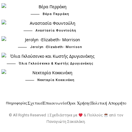
Βέρα Περράκη
Αναστασία Φουντούλη
Jerolyn -Elizabeth- Morrison
Όλια Γκλούσενκο & Κωστής Δρυγιανάκης
Νεκταρία Κοκκινάκη
Σχετικά
Επικοινωνία
Όροι Χρήσης
Πολιτική Απορρήτου
Πληροφορίες:
© All Rights Reserved | Σχεδιάστηκε με
& Πολλούς
από τον
Παναγιώτη Σακαλάκη
.