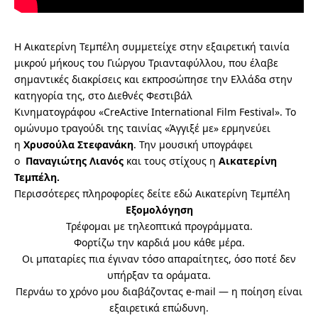
Η Αικατερίνη Τεμπέλη συμμετείχε στην εξαιρετική ταινία
μικρού μήκους του Γιώργου Τριανταφύλλου, που έλαβε
σημαντικές διακρίσεις και εκπροσώπησε την Ελλάδα στην
κατηγορία της, στο Διεθνές Φεστιβάλ
Κινηματογράφου «CreActive International Film Festival». Το
ομώνυμο
τραγούδι
της ταινίας «Άγγιξέ με» ερμηνεύει
η
Χρυσούλα Στεφανάκη
. Την μουσική υπογράφει
ο
Παναγιώτης Λιανός
και τους στίχους η
Αικατερίνη
Τεμπέλη.
Περισσότερες πληροφορίες δείτε εδώ
Αικατερίνη Τεμπέλη
Εξομολόγηση
Τρέφομαι με τηλεοπτικά προγράμματα.
Φορτίζω την καρδιά μου κάθε μέρα.
Οι μπαταρίες πια έγιναν τόσο απαραίτητες, όσο ποτέ δεν
υπήρξαν τα οράματα.
Περνάω το χρόνο μου διαβάζοντας e-mail — η ποίηση είναι
εξαιρετικά επώδυνη.