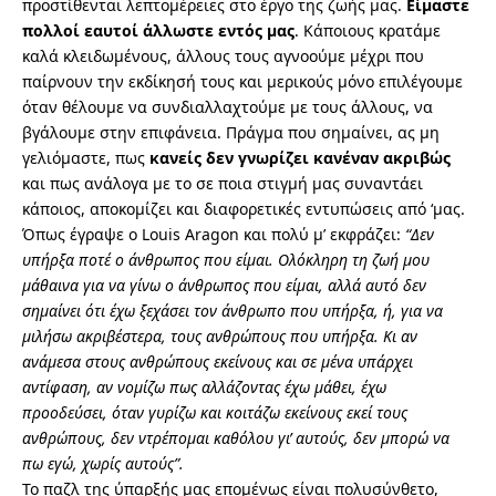
προστίθενται λεπτομέρειες στο έργο της ζωής μας.
Είμαστε
πολλοί εαυτοί άλλωστε εντός μας
. Κάποιους κρατάμε
καλά κλειδωμένους, άλλους τους αγνοούμε μέχρι που
παίρνουν την εκδίκησή τους και μερικούς μόνο επιλέγουμε
όταν θέλουμε να συνδιαλλαχτούμε με τους άλλους, να
βγάλουμε στην επιφάνεια.
Πράγμα που σημαίνει, ας μη
γελιόμαστε, πως
κανείς δεν γνωρίζει κανέναν ακριβώς
και πως ανάλογα με το σε ποια στιγμή μας συναντάει
κάποιος, αποκομίζει και διαφορετικές εντυπώσεις από ‘μας.
Όπως έγραψε ο Louis Aragon και πολύ μ’ εκφράζει:
“Δεν
υπήρξα ποτέ ο άνθρωπος που είμαι. Ολόκληρη τη ζωή μου
μάθαινα για να γίνω ο άνθρωπος που είμαι, αλλά αυτό δεν
σημαίνει ότι έχω ξεχάσει τον άνθρωπο που υπήρξα, ή, για να
μιλήσω ακριβέστερα, τους ανθρώπους που υπήρξα. Κι αν
ανάμεσα στους ανθρώπους εκείνους και σε μένα υπάρχει
αντίφαση, αν νομίζω πως αλλάζοντας έχω μάθει, έχω
προοδεύσει, όταν γυρίζω και κοιτάζω εκείνους εκεί τους
ανθρώπους, δεν ντρέπομαι καθόλου γι’ αυτούς, δεν μπορώ να
πω εγώ, χωρίς αυτούς”.
Το παζλ της ύπαρξής μας επομένως είναι πολυσύνθετο,