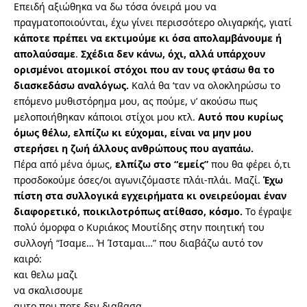
Επειδή αξιώθηκα να δω τόσα όνειρά μου να
πραγματοποιούνται, έχω γίνει περισσότερο ολιγαρκής, γιατί
κάποτε πρέπει να εκτιμούμε κι όσα απολαμβάνουμε ή
απολαύσαμε
.
Σχέδια δεν κάνω, όχι, αλλά υπάρχουν
ορισμένοι ατομικοί στόχοι που αν τους φτάσω θα το
διασκεδάσω αναλόγως.
Καλά θα ‘ταν να ολοκληρώσω το
επόμενο μυθιστόρημα μου, ας πούμε, ν’ ακούσω πως
μελοποιήθηκαν κάποιοι στίχοι μου κτλ.
Αυτό που κυρίως
όμως θέλω, ελπίζω κι εύχομαι, είναι να μην μου
στερήσει η ζωή άλλους ανθρώπους που αγαπάω.
Πέρα από μένα όμως,
ελπίζω στο “εμείς”
που θα φέρει ό,τι
προσδοκούμε όσες/οι αγωνιζόμαστε πλάι-πλάι. Μαζί.
Έχω
πίστη στα συλλογικά εγχειρήματα κι ονειρεύομαι έναν
διαφορετικό, ποικιλοτρόπως ατίθασο, κόσμο.
Το έγραψε
πολύ όμορφα ο Κυριάκος Μουτίδης στην ποιητική του
συλλογή “Ισαμε… Ή Ίσταμαι…” που διαβάζω αυτό τον
καιρό:
και θελω μαζι
να σκαλισουμε
αυτο που ποτε δεν διαβασα