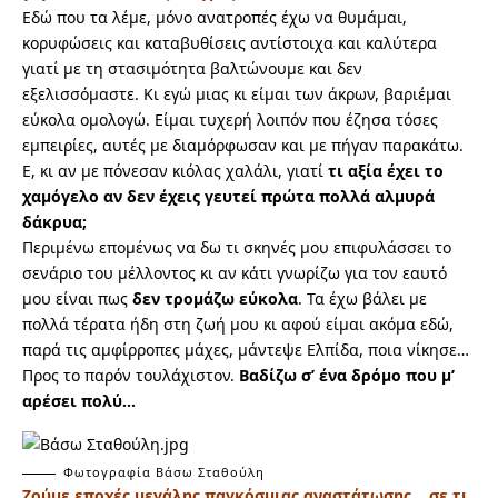
Εδώ που τα λέμε, μόνο ανατροπές έχω να θυμάμαι,
κορυφώσεις και καταβυθίσεις αντίστοιχα και καλύτερα
γιατί με τη στασιμότητα βαλτώνουμε και δεν
εξελισσόμαστε. Κι εγώ μιας κι είμαι των άκρων, βαριέμαι
εύκολα ομολογώ.
Είμαι τυχερή λοιπόν που έζησα τόσες
εμπειρίες, αυτές με διαμόρφωσαν και με πήγαν παρακάτω.
Ε, κι αν με πόνεσαν κιόλας χαλάλι, γιατί
τι αξία έχει το
χαμόγελο αν δεν έχεις γευτεί πρώτα πολλά αλμυρά
δάκρυα;
Περιμένω επομένως να δω τι σκηνές μου επιφυλάσσει το
σενάριο του μέλλοντος κι αν κάτι γνωρίζω για τον εαυτό
μου είναι πως
δεν τρομάζω εύκολα
. Τα έχω βάλει με
πολλά τέρατα ήδη στη ζωή μου κι αφού είμαι ακόμα εδώ,
παρά τις αμφίρροπες μάχες, μάντεψε Ελπίδα, ποια νίκησε…
Προς το παρόν τουλάχιστον.
Βαδίζω σ’ ένα δρόμο που μ’
αρέσει πολύ…
Φωτογραφία Βάσω Σταθούλη
Ζούμε εποχές μεγάλης παγκόσμιας αναστάτωσης… σε τι