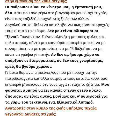
στην έμπνευση της κάθε στιγμής;
Οι άνθρωποι είναι το κίνητρο μου, η έμπνευσή μου,
όλα
. Κάτι που αναφέρω στο βιογραφικό μου κι όχι τυχαία,
είναι πως ταξιδεύω συχνά στις ζωές των άλλων.
Ασχολούμαι και θέλω να καταλαβαίνω πως είναι οι τροχιές
τους σ’ αυτό τον κόσμο.
Δεν μου είναι αδιάφοροι οι
“ξένοι”.
Τουναντίον. Σ’ έναν πλανήτη με τόσες φυλές και
πολιτισμούς, πάντα μια καινούρια εμπειρία μπορεί να με
συναρπάσει, να με αφυπνίσει, να με “διδάξει” και να με
κάνει να γράψω γι’ αυτήν.
Αν δεν αφήσουμε χώρο να
υπάρξουν οι διαφορετικοί, αν δεν τους γνωρίσουμε,
εμείς θα βγούμε χαμένοι
.
Γι’ αυτό θυμώνω μ’ εκείνες/ους που με πρόσχημα την
πατριδολαγνεία και άλλα δαιμόνια τους καταδιώκουν, όσο
κι απορώ μ’ όσες/ους δεν τους αγγίζει τάχα το ζήτημα.
Μου
φαίνεται λυπηρό να ζει κανείς σ’ έναν στενό κύκλο,
όποιος κι αν είναι αυτός, μονίμως και ν’ αδιαφορεί για
τα γύρω του τεκταινόμενα. Εξαιρετικά λυπηρό.
Ανατροπές στον κύκλο της ζωής υπήρξαν; Τυχαία
γεγονότα; Δυνατές στιγμές;