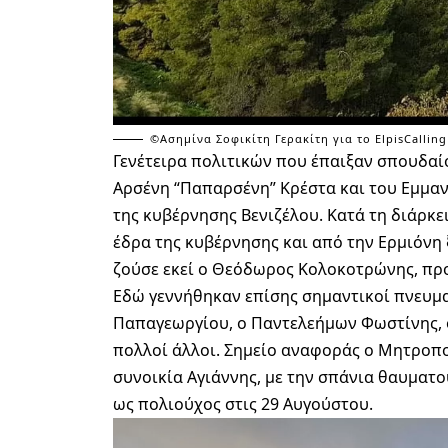
©Ασημίνα Σοφικίτη Γερακίτη για το ElpisCalling
Γενέτειρα πολιτικών που έπαιξαν σπουδαί
Αρσένη “Παπαρσένη” Κρέστα και του Εμμα
της κυβέρνησης Βενιζέλου. Κατά τη διάρκε
έδρα της κυβέρνησης και από την Ερμιόνη 
ζούσε εκεί ο Θεόδωρος Κολοκοτρώνης, προ
Εδώ γεννήθηκαν επίσης σημαντικοί πνευμ
Παπαγεωργίου, ο Παντελεήμων Φωστίνης, ο 
πολλοί άλλοι. Σημείο αναφοράς ο Μητροπο
συνοικία Αγιάννης, με την σπάνια θαυματο
ως πολιούχος στις 29 Αυγούστου.