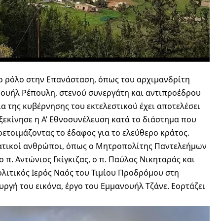
ο ρόλο στην Επανάσταση, όπως του αρχιμανδρίτη
νουήλ Ρέπουλη, στενού συνεργάτη και αντιπροέδρου
ια της κυβέρνησης του εκτελεστικού έχει αποτελέσει
ξεκίνησε η Α’ Εθνοσυνέλευση κατά το διάστημα που
ετοιμάζοντας το έδαφος για το ελεύθερο κράτος.
ατικοί ανθρώποι, όπως ο Μητροπολίτης Παντελεήμων
π. Αντώνιος Γκίγκιζας, ο π. Παύλος Νικηταράς και
λιτικός Ιερός Ναός του Τιμίου Προδρόμου στη
υργή του εικόνα, έργο του Εμμανουήλ Τζάνε. Εορτάζει