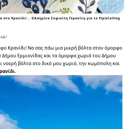
 στο Κρανίδι!... ©Ασημίνα Σοφικίτη Γερακίτη για το ElpisCalling
ίδι!
ρφο Κρανίδι! Να σας πάω μια μικρή βόλτα στον όμορφο
υ Δήμου Ερμιονίδας και τα όμορφα χωριά του Δήμου
αι νοερή βόλτα στο δικό μου χωριό, την κωμόπολη και
ρανίδι
.