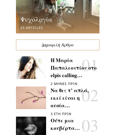
Ψυχολογία
25 ARTICLES
Δημοφιλή Άρθρα
Η Μαρία
Παπαλεοντίου στο
elpis calling…
2 ΜΉΝΕΣ ΠΡΙΝ
Να θες τ’ απλά,
εκεί είναι η
ουσία…
3 ΈΤΗ ΠΡΙΝ
Ούτε μια
κουβέρτα…