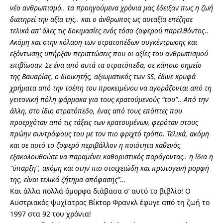
νέο ανθρωπισμό.. τα προηγούμενα χρόνια μας έδειξαν πως η ζωή
διατηρεί την αξία της.. και ο άνθρωπος ως αυταξία επέζησε
τελικά απ’ όλες τις δοκιμασίες ενός τόσο ζοφερού παρελθόντος..
Ακόμη και στην κόλαση των στρατοπέδων συγκέντρωσης και
εξόντωσης υπήρξαν περιπτώσεις που οι αξίες του ανθρωπισμού
επιβίωσαν. Σε ένα από αυτά τα στρατόπεδα, σε κάποιο σημείο
της Βαυαρίας, ο διοικητής, αξιωματικός των SS, έδινε κρυφά
χρήματα από την τσέπη του προκειμένου να αγοράζονται από τη
γειτονική πόλη φάρμακα για τους κρατούμενούς “του”.. Από την
άλλη, στο ίδιο στρατόπεδο, ένας από τους επόπτες που
προερχόταν από τις τάξεις των κρατουμένων, φερόταν στους
πρώην συντρόφους του με τον πιο φριχτό τρόπο. Τελικά, ακόμη
και σε αυτό το ζοφερό περιβάλλον η ποιότητα καθενός
εξακολουθούσε να παραμένει καθοριστικός παράγοντας.. η ίδια η
“ύπαρξη”, ακόμη και στην πιο στοιχειώδη και πρωτογενή μορφή
της, είναι τελικά ζήτημα απόφασης”…
Και άλλα πολλά όμορφα διάβασα σ’ αυτό το βιβλίο! Ο
Αυστριακός ψυχίατρος Βίκτορ Φρανκλ έφυγε από τη ζωή το
1997 στα 92 του χρόνια!