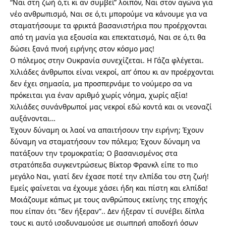
“Ναι στη ζωή ό,τι κι αν συμβεί” λοιπόν, Ναι στον αγώνα για
νέο ανθρωπισμό, Ναι σε ό,τι μπορούμε να κάνουμε για να
σταματήσουμε τα φρικτά βασανιστήρια που προέρχονται
από τη μανία για εξουσία και επεκτατισμό, Ναι σε ό,τι θα
δώσει ξανά πνοή ειρήνης στον κόσμο μας!
Ο πόλεμος στην Ουκρανία συνεχίζεται. Η Γάζα φλέγεται.
Χιλιάδες άνθρωποι είναι νεκροί, απ’ όπου κι αν προέρχονται
δεν έχει σημασία, μα προσπερνάμε το νούμερο σα να
πρόκειται για έναν αριθμό χωρίς νόημα, χωρίς αξία!
Χιλιάδες συνάνθρωποί μας νεκροί εδώ κοντά και οι νεοναζί
αυξάνονται…
Έχουν δύναμη οι λαοί να απαιτήσουν την ειρήνη; Έχουν
δύναμη να σταματήσουν τον πόλεμο; Έχουν δύναμη να
πατάξουν την τρομοκρατία; Ο βασανισμένος στα
στρατόπεδα συγκεντρώσεως Βίκτορ Φρανκλ είπε το πιο
μεγάλο Ναι, γιατί δεν έχασε ποτέ την ελπίδα του στη ζωή!
Εμείς φαίνεται να έχουμε χάσει ήδη και πίστη και ελπίδα!
Μοιάζουμε κάπως με τους ανθρώπους εκείνης της εποχής
που είπαν ότι “δεν ήξεραν”.. Δεν ήξεραν τί συνέβει δίπλα
τους κι αυτό ισοδυναμούσε με σιωπηρή αποδοχή όσων