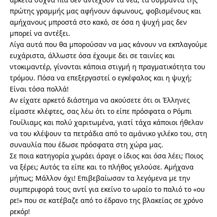
πρώτης γραμμής μας αφήνουν άφωνους, φοβισμένους και
αμήχανους μπροστά στο κακό, σε όσα η ψυχή μας δεν
μπορεί να αντέξει.
Λίγα αυτά που θα μπορούσαν να μας κάνουν να εκπλαγούμε
ευχάριστα, άλλωστε όσα έχουμε δει σε ταινίες και
ντοκιμαντέρ, γίνονται κάποια στιγμή η πραγματικότητα του
τρόμου. Πόσα να επεξεργαστεί ο εγκέφαλος και η ψυχή;
Είναι τόσα πολλά!
Αν είχατε αρκετό διάστημα να ακούσετε ότι οι Έλληνες
είμαστε κλέφτες, σας λέω ότι το είπε πρόσφατα ο Ρόμπι
Γουίλιαμς και πολύ χαριτωμένα, γιατί τάχα κάποιοι ήθελαν
να του κλέψουν τα πετράδια από το αμάνικο γιλέκο του, στη
συναυλία που έδωσε πρόσφατα στη χώρα μας.
Σε ποια κατηγορία χωράει άραγε ο ίδιος και όσα λέει; Ποιος
να ξέρει; Αυτός τα είπε και το πλήθος γελούσε. Αμήχανα
μήπως; Μάλλον όχι! Επιβεβαίωσαν τα λεγόμενα με την
συμπεριφορά τους αντί για εκείνο το ωραίο το παλιό το «ου
ρε!» που σε κατέβαζε από το έδρανο της βλακείας σε χρόνο
ρεκόρ!