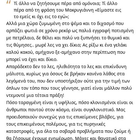
Τί άλλο να ζητήσουμε πέρα από ομόνοια; Τί άλλο
πέρα από τη φράση του Μακρυγιάννη «Είμαστε εις
το εμείς κι όχι εις το εγώ»;
Αλλά μια χώρα ζυμωμένη στο ψέμα και το διχασμό που
αρπάζει φωτιά σε χρόνο ρεκόρ ως παλιά εγγραφή ποτισμένη
με πετρέλαιο, δε θέλει και πολύ να ξυπνήσει το θυμικό και
τις θύμησες.. μωρέ λες να χει δίκιο; Ας ρίξω κι ένα γελάκι
καλού κακού, αμήχανο ξε-αμήχανο στην περίπτωση που
μπορεί να έχει και δίκιο.
Απαράδεκτο δεν το λες, ηλιθιότητα το λες και επικίνδυνη
μάλιστα, κυρίως για όσους δε βρήκαν κανένα λάθος στα
λεγόμενά του, που δεν υποστήριξαν ούτε για την τιμή των
όπλων τον τόπο που τους γέννησε, γιατί είναι μάλλον πολύ
ντεμοντέ μια τέτοια πράξη!
Πόσο ταραγμένη είναι η υφήλιος, πόσο κλονισμένοι είναι οι
άνθρωποι παντού στον κόσμο, είναι συγκλονιστικό. Μας
προειδοποιούν συνεχώς για τις επικείμενες βλάβες, για
τους επικειμένους πολέμους, για τις πυρηνικές
καταστροφές, για όλα τα σοβαρά προβλήματα που ζούμε ή
θα ζήσουμε έχουμε ενημέρωση. Μάχες και θανατικό στα