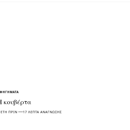
ΦΗΓΉΜΑΤΑ
Η κουβέρτα
 ΈΤΗ ΠΡΙΝ
17 ΛΕΠΤΆ ΑΝΆΓΝΩΣΗΣ