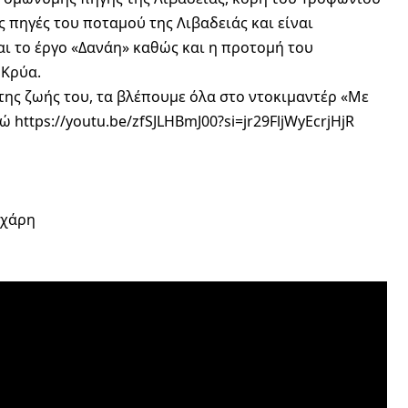
ς πηγές του ποταμού της Λιβαδειάς και είναι
αι το έργο «Δανάη» καθώς και η προτομή του
 Κρύα.
 της ζωής του, τα βλέπουμε όλα στο ντοκιμαντέρ «Με
δώ
https://youtu.be/zfSJLHBmJ00?si=jr29FljWyEcrjHjR
οχάρη