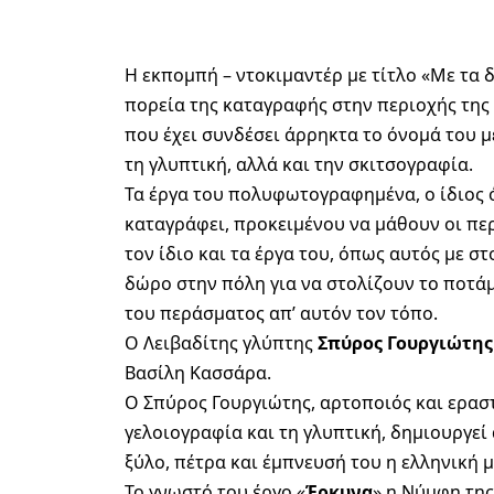
Η εκπομπή – ντοκιμαντέρ με τίτλο «Με τα 
πορεία της καταγραφής στην περιοχής της 
που έχει συνδέσει άρρηκτα το όνομά του με
τη γλυπτική, αλλά και την σκιτσογραφία.
Τα έργα του πολυφωτογραφημένα, ο ίδιος 
καταγράφει, προκειμένου να μάθουν οι περ
τον ίδιο και τα έργα του, όπως αυτός με 
δώρο στην πόλη για να στολίζουν το ποτάμι
του περάσματος απ’ αυτόν τον τόπο.
Ο Λειβαδίτης γλύπτης
Σπύρος Γουργιώτης
Βασίλη Κασσάρα.
Ο Σπύρος Γουργιώτης, αρτοποιός και εραστή
γελοιογραφία και τη γλυπτική, δημιουργεί
ξύλο, πέτρα και έμπνευσή του η ελληνική 
Το γνωστό του έργο «
Έρκυνα
» η Νύμφη τη