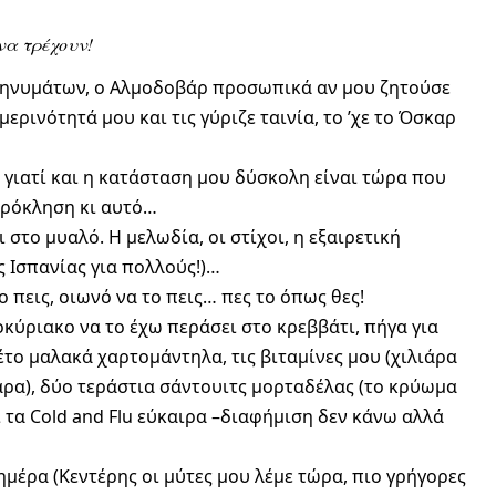
να τρέχουν!
 μηνυμάτων, ο Αλμοδοβάρ προσωπικά αν μου ζητούσε
ερινότητά μου και τις γύριζε ταινία, το ’χε το Όσκαρ
 γιατί και η κατάσταση μου δύσκολη είναι τώρα που
πρόκληση κι αυτό…
 στο μυαλό. Η μελωδία, οι στίχοι, η εξαιρετική
ς Ισπανίας για πολλούς!)…
ο πεις, οιωνό να το πεις… πες το όπως θες!
κύριακο να το έχω περάσει στο κρεββάτι, πήγα για
το μαλακά χαρτομάντηλα, τις βιταμίνες μου (χιλιάρα
ιάρα), δύο τεράστια σάντουιτς μορταδέλας (το κρύωμα
ι τα Cold and Flu εύκαιρα –διαφήμιση δεν κάνω αλλά
ημέρα (Κεντέρης οι μύτες μου λέμε τώρα, πιο γρήγορες