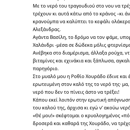
Με το νερό του τραγουδιού στο νου να τρέχ
τρέχουν κι αυτά κάτω από το κράνος –κι άν
κρανούμπα να καλύπτει το κεφάλι ολάκερο, 
Αλεξάνδρας.
Αγάντα Βασίλη, το δρόμο να τον φάμε, υπο
Χαλάνδρι -μέσα σε δώδεκα μόλις φτερνίσμ
Ανέβηκα στο διαμέρισμα, άλλαξα ρούχα, ντ
βιταμίνες και εχινάκια και ξάπλωσα, αγκα
παρηγόριο.
Στο μυαλό μου η Ροθίο Χουράδο έδινε και 
ερωτευμένη στον καλό της το νερό της· μα,
νερό που δεν το πίνεις άστο να τρέξει!
Κάπου εκεί λοιπόν στην ερωτική απόγνωση 
του καλού της, άρχισα κι εγώ ν’ ακούω νερ
«Θέ μου!» σκέφτομαι ο κρυολογημένος «πόσ
δροσερά και καθαρά της Χουράδο, να τρέχ