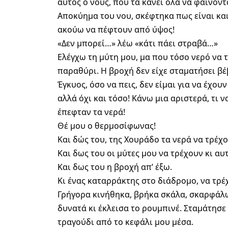
αυτός ο νους, που τα κάνει όλα να φαίνον
Αποκύημα του νου, σκέφτηκα πως είναι και 
ακούω να πέφτουν από ύψος!
«Δεν μπορεί…» λέω «κάτι πάει στραβά…»
Ελέγχω τη μύτη μου, μα που τόσο νερό να 
παραθύρι. Η βροχή δεν είχε σταματήσει βέβ
Έγκυος, όσο να πεις, δεν είμαι για να έχο
αλλά όχι και τόσο! Κάνω μια αριστερά, τι 
έπεφταν τα νερά!
Θέ μου ο θερμοσίφωνας!
Και δώς του, της Χουράδο τα νερά να τρέχ
Και δως του οι μύτες μου να τρέχουν κι αυτ
Και δως του η βροχή απ’ έξω.
Κι ένας καταρράκτης στο διάδρομο, να τρέχ
Γρήγορα κινήθηκα, βρήκα σκάλα, σκαρφάλ
δυνατά κι έκλεισα το ρουμπινέ. Σταμάτησε
τραγούδι από το κεφάλι μου μέσα.