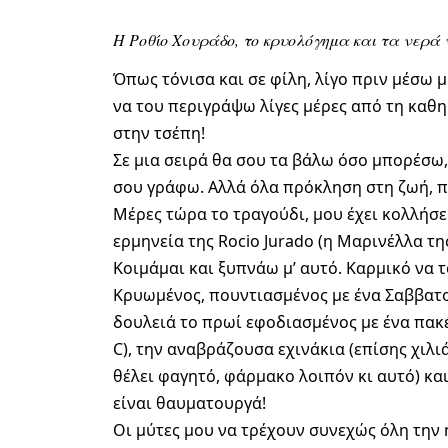
Η Ροθίο Χουράδο, το κρυολόγημα και τα νερά 
Όπως τόνισα και σε φίλη, λίγο πριν μέσω
να του περιγράψω λίγες μέρες από τη καθημ
στην τσέπη!
Σε μια σειρά θα σου τα βάλω όσο μπορέσω,
σου γράφω. Αλλά όλα πρόκληση στη ζωή, 
Μέρες τώρα το τραγούδι, μου έχει κολλήσει
ερμηνεία της Rocio Jurado (η Μαρινέλλα τη
Κοιμάμαι και ξυπνάω μ’ αυτό. Καρμικό να τ
Κρυωμένος, πουντιασμένος με ένα Σαββατο
δουλειά το πρωί εφοδιασμένος με ένα πακέ
C), την αναβράζουσα εχινάκια (επίσης χιλ
θέλει φαγητό, φάρμακο λοιπόν κι αυτό) κα
είναι θαυματουργά!
Οι μύτες μου να τρέχουν συνεχώς όλη την 