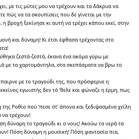
ει, με τις μύτες μου να τρέχουν και τα δάκρυα να
τε πώς να τα σκουπίσεις που δε γίνεται με την
η βροχή ξεκίνησε κι αυτή να τρέχει κάπου εκεί, στην
μονή και δύναμη! Κι έτσι έφθασα τρέχοντας στο
ατα!
ύθηκα ζεστά-ζεστά, έκανα ένα ακόμα γύρω με
λιά με τα χαρτομάντηλα, στα σκεπάσματα να βρω το
έπαιρνε με το τραγούδι της, που πρόσφερνε η
 εκείνος εγωιστής δεν τό ’θελε και φώναζε η έρμη, πως
της Ροθίο πού ’πεσε στ’ άπονα και ξεδιψασμένα χείλη
ά να τρέχουν!
η δύναμη το τραγούδι κι ο νους! Ακούω τα νερά τα
ουν! Πόση δύναμη η μουσική! Πόση φαντασία πια,