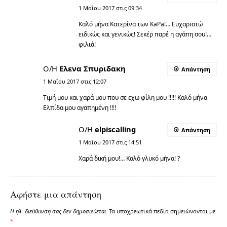
1 Μαΐου 2017 στις 09:34
Καλό μήνα Κατερίνα των KaPa!… Ευχαριστώ
ειδικώς και γενικώς! Σεκέρ παρέ η αγάπη σου!…
φιλιά!
Ο/Η
Eλενα Σπυριδακη
Απάντηση
1 Μαΐου 2017 στις 12:07
Τιμή μου και χαρά μου που σε εχω φίλη μου !!!!! Καλό μήνα
Ελπίδα μου αγαπημένη !!!!
Ο/Η
elpiscalling
Απάντηση
1 Μαΐου 2017 στις 14:51
Χαρά δική μου!… Καλό γλυκό μήνα! ?
Αφήστε μια απάντηση
Η ηλ. διεύθυνση σας δεν δημοσιεύεται.
Τα υποχρεωτικά πεδία σημειώνονται με
*