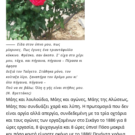
Είδα στον ύπνο μου, πως
μίκρυνες.
Πως έγινες ένα τριαντάφυλλο
κόκκινο.
Φρέσκο, σαν άκοπο. Σ’ είχα
στο χέρι
μου, τάχα, και πήγαινα,
πήγαινα –
Πέρασα κι
άφησα
δεξιά τον Ταΰγετο. Στάθηκα μόνο,
τον
κοίταξα λίγο, ξαναπήρα τον δρόμο μου κι’
όλο
πήγαινα, πήγαινα –
Πού να σε βάλω;
Όλη η γής είναι στήθος μου.
(Ν. Βρεττάκος)
Μάης και λουλούδια, Μάης και αγώνες, Μάης της Αλώσεως,
Μάης που συνδυάζει χαρά και λύπη. Η πρωτομαγιά που δεν
είναι αργία αλλά απεργία, συνδεδεμένη με τα τρία οχτάρια
και τους αγώνες των εργαζομένων στο Σικάγο το 1886 για 8
ώρες εργασία, 8 ψυχαγωγία και 8 ώρες ύπνο! Πόσο μακριά
και πόσο κοντά είμαστε ακόμα με το 1886! Πενήντα χρόνια