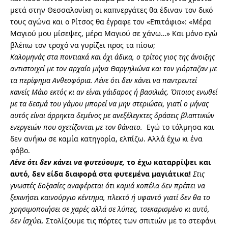
μετά στην Θεσσαλονίκη οι καπνεργάτες θα έδιναν τον δικό
τους αγώνα και ο Ρίτσος θα έγραφε τον «Επιτάφιο»: «Μέρα
Μαγιού μου μίσεψες, μέρα Μαγιού σε χάνω…» Και μόνο εγώ
βλέπω τον τροχό να γυρίζει προς τα πίσω;
Καλομηνάς στα ποντιακά και όχι άδικα, ο τρίτος γιος της άνοιξης
αντιστοιχεί με τον αρχαίο μήνα Θαργηλιώνα και τον γιόρταζαν με
τα περίφημα Ανθεοφόρια. Λένε ότι δεν κάνει να παντρευτεί
κανείς Μάιο εκτός κι αν είναι γάιδαρος ή βασιλιάς. Όποιος ενωθεί
με τα δεσμά του γάμου μπορεί να μην στεριώσει, γιατί ο μήνας
αυτός είναι άρρηκτα δεμένος με ανεξέλεγκτες δράσεις βλαπτικών
ενεργειών που σχετίζονται με τον θάνατο.
Εγώ το τόλμησα και
δεν ανήκω σε καμία κατηγορία, ελπίζω. Αλλά έχω κι ένα
φόβο.
Λένε ότι δεν κάνει να φυτεύουμε,
το έχω καταρρίψει και
αυτό
,
δεν είδα διαφορά στα φυτεμένα μαγιάτικα!
Στις
γνωστές δοξασίες αναφέρεται ότι καμιά κοπέλα δεν πρέπει να
ξεκινήσει καινούργιο κέντημα, πλεκτό ή υφαντό γιατί δεν θα το
χρησιμοποιήσει σε χαρές αλλά σε λύπες, τσεκαρισμένο κι αυτό,
δεν ίσχύει.
Στολίζουμε τις πόρτες των σπιτιών με το στεφάνι