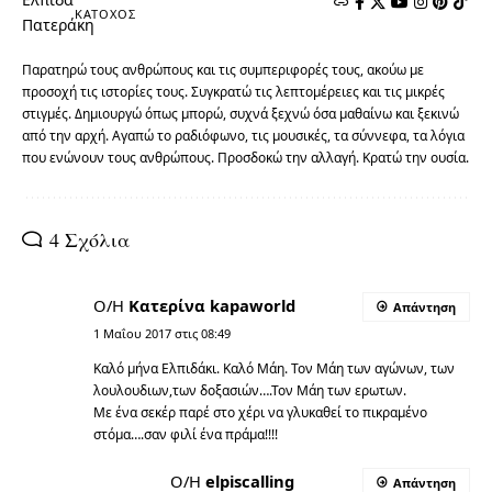
ΚΆΤΟΧΟΣ
Παρατηρώ τους ανθρώπους και τις συμπεριφορές τους, ακούω με
προσοχή τις ιστορίες τους. Συγκρατώ τις λεπτομέρειες και τις μικρές
στιγμές. Δημιουργώ όπως μπορώ, συχνά ξεχνώ όσα μαθαίνω και ξεκινώ
από την αρχή. Αγαπώ το ραδιόφωνο, τις μουσικές, τα σύννεφα, τα λόγια
που ενώνουν τους ανθρώπους. Προσδοκώ την αλλαγή. Κρατώ την ουσία.
4 Σχόλια
Ο/Η
Κατερίνα kapaworld
Απάντηση
1 Μαΐου 2017 στις 08:49
Καλό μήνα Ελπιδάκι. Καλό Μάη. Τον Μάη των αγώνων, των
λουλουδιων,των δοξασιών….Τον Μάη των ερωτων.
Με ένα σεκέρ παρέ στο χέρι να γλυκαθεί το πικραμένο
στόμα….σαν φιλί ένα πράμα!!!!
Ο/Η
elpiscalling
Απάντηση