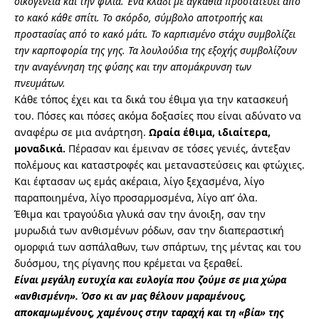
οικογένεια και την φιλία. Ένα κλαδί με αγκάθια προστατεύει από
το κακό κάθε σπίτι. Το σκόρδο, σύμβολο αποτροπής και
προστασίας από το κακό μάτι. Το καρπισμένο στάχυ συμβολίζει
την καρποφορία της γης. Τα λουλούδια της εξοχής συμβολίζουν
την αναγέννηση της φύσης και την απομάκρυνση των
πνευμάτων.
Κάθε τόπος έχει και τα δικά του έθιμα για την κατασκευή
του.
Πόσες και πόσες ακόμα δοξασίες που είναι αδύνατο να
αναφέρω σε μια ανάρτηση.
Ωραία έθιμα, ιδιαίτερα,
μοναδικά.
Πέρασαν και έμειναν σε τόσες γενιές, άντεξαν
πολέμους και καταστροφές και μεταναστεύσεις και φτώχιες.
Και έφτασαν ως εμάς ακέραια, λίγο ξεχασμένα, λίγο
παραποιημένα, λίγο προσαρμοσμένα, λίγο απ’ όλα.
Έθιμα και τραγούδια γλυκά σαν την άνοιξη, σαν την
μυρωδιά των ανθισμένων ρόδων, σαν την διαπεραστική
ομορφιά των ασπάλαθων, των σπάρτων, της μέντας και του
δυόσμου, της ρίγανης που κρέμεται να ξεραθεί.
Είναι μεγάλη ευτυχία και ευλογία που ζούμε σε μια χώρα
«ανθισμένη». Όσο κι αν μας θέλουν μαραμένους,
αποκαμωμένους, χαμένους στην ταραχή και τη «βία» της