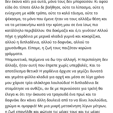
δεν έκανα κάτι για αυτά, μόνα τους δεν μπορούσαν. Κι αφού
είδα ότι τίποτε άλλο δε βοήθησε, ούτε το λίπασμα, ούτε η
ενίσχυση με κάθε τρόπο, ούτε το καλό τάισμα, ούτε το
ψέκασμα, το μόνο που έμενε ήταν να τους αλλάξω θέση και
να τα μετακινήσω κατά την κρίση μου σε ένα ίσως πιο
κατάλληλο περιβάλλον. Θα δοκίμαζα και ό,τι γινόταν! Αλλού
πήγε η γαρδένια με μερικά κλαδιά γυμνά και κακορίζικα,
αλλού η διπλαδένια, αλλού το δαφνάκι, αλλού το
χρυσάνθεμο. Είπαμε, η ζωή τους παιζόταν κορώνα
γράμματα.
Υπομονετικά, περίμενα να δω την αλλαγή. Η περιποίηση δεν
άλλαξε, ήταν αυτή που έπρεπε χωρίς υπερβολές. Και το
αποτέλεσμα θετικό! Η γαρδένια άρχισε να γεμίζει δυνατά
και γεμάτα φύλλα κλαδιά για αρχή και μέσα σε λίγο χρόνο
μου χάρισε τρία ολόκληρα λουλούδια! Η διπλαδένια δε
σταμάτησε να ανθίζει, αν δε με περνούσατε για τρελή θα
έλεγα κι ότι την άκουσα να τραγουδά ένα πρωί και το
δαφνάκι δεν κάνει άλλη δουλειά από το να δίνει λουλούδια,
χρώμα κι ομορφιά! Με μια μικρή μετακίνηση λίγων μέτρων,
η ζωή επανήλθε και φώτισε τις μέρες τους και τις μέρες