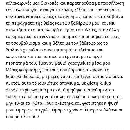
καλοκαιρινές μας διακοπές και παρατηρούσα με προσήλωση
την τελετουργία, άκουγα τα λόγια, λέξεις και φράσεις στα
ποντιακά, κάποιες φορές ακατανόητες, κάποτε καταλάβαινα
τα πειράγματα της θείας και των ξαδέρφων μου, και κει
στον κήπο, στη μια πλευρά οι τριανταφυλλιές, στην άλλη
τα κηπευτικά, στο κέντρο οι μπάμιες και οι μυρωδιές τους,
το τσουβάλιασμα και η βόλτα με τον ξάδερφο ως το
διπλανό χωριό στο συνεταιρισμό, το κλείσιμο του
καφενείου και τον παππού να έρχεται με το αργό
περπάτημά του, έμειναν βαθιά χαραγμένες μέσα μου.
Μέρες κούρασης γι’ αυτούς που έπρεπε να κάνουν τη
δύσκολη δουλειά, μα μέρες χαράς και ξεγνοιασιάς για μένα.
Κι έτσι, αυτό το ιουλιάτικο απόγευμα, με ζέστη κι ένα
αεράκι περίεργο από μακριά, θυμήθηκα τ’ αποθαμέντς κι
έκανα το δικό μου μνημόσυνο, το δικό μου μνημοκέρε κι ας
μην είναι τα Φώτα. Τους σκέφτηκα και φωτίστηκε η ψυχή
μου. Όμορφες στιγμές. Όμορφα χρόνια. Όμορφοι άνθρωποι
που μου λείπουν.