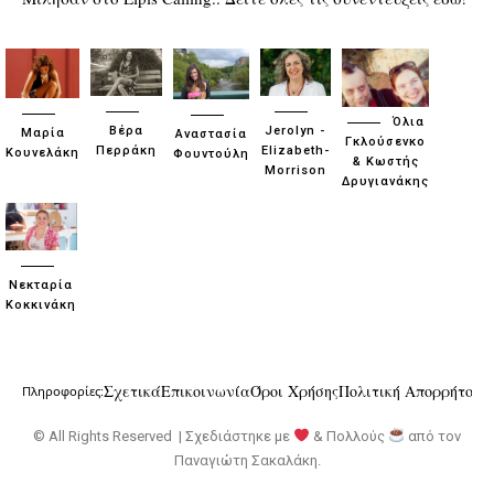
Όλια
Βέρα
Jerolyn -
Μαρία
Αναστασία
Γκλούσενκο
Περράκη
Elizabeth-
Κουνελάκη
Φουντούλη
& Κωστής
Morrison
Δρυγιανάκης
Νεκταρία
Κοκκινάκη
Σχετικά
Επικοινωνία
Όροι Χρήσης
Πολιτική Απορρήτου
Πληροφορίες:
© All Rights Reserved | Σχεδιάστηκε με
& Πολλούς
από τον
Παναγιώτη Σακαλάκη
.