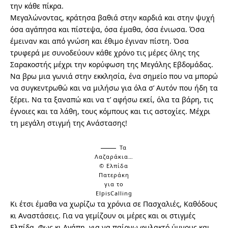
την κάθε πίκρα.
Μεγαλώνοντας, κράτησα βαθιά στην καρδιά και στην ψυχή
όσα αγάπησα και πίστεψα, όσα έμαθα, όσα ένιωσα. Όσα
έμειναν και από γνώση και έθιμο έγιναν πίστη. Όσα
τρυφερά με συνοδεύουν κάθε χρόνο τις μέρες όλης της
Σαρακοστής μέχρι την κορύφωση της Μεγάλης Εβδομάδας.
Να βρω μια γωνιά στην εκκλησία, ένα σημείο που να μπορώ
να συγκεντρωθώ και να μιλήσω για όλα σ’ Αυτόν που ήδη τα
ξέρει. Να τα ξαναπώ και να τ’ αφήσω εκεί, όλα τα βάρη, τις
έγνοιες και τα λάθη, τους κόμπους και τις αστοχίες. Μέχρι
τη μεγάλη στιγμή της Ανάστασης!
Τα
Λαζαράκια…
© Ελπίδα
Πατεράκη
για το
ElpisCalling
Κι έτσι έμαθα να χωρίζω τα χρόνια σε Πασχαλιές, Καθόδους
κι Αναστάσεις. Για να γεμίζουν οι μέρες και οι στιγμές
Ελπίδα, Φως κι Αγάπη, για να παίρνω φυλακτό ύμνους και