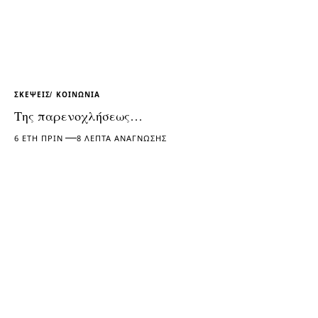
ΣΚΈΨΕΙΣ
ΚΟΙΝΩΝΊΑ
Της παρενοχλήσεως…
6 ΈΤΗ ΠΡΙΝ
8 ΛΕΠΤΆ ΑΝΆΓΝΩΣΗΣ