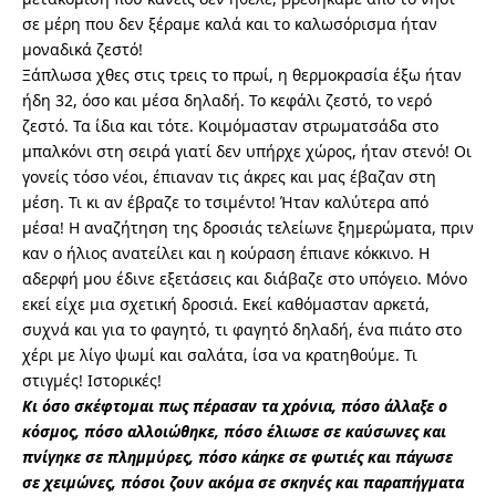
σε μέρη που δεν ξέραμε καλά και το καλωσόρισμα ήταν
μοναδικά ζεστό!
Ξάπλωσα χθες στις τρεις το πρωί, η θερμοκρασία έξω ήταν
ήδη 32, όσο και μέσα δηλαδή. Το κεφάλι ζεστό, το νερό
ζεστό. Τα ίδια και τότε. Κοιμόμασταν στρωματσάδα στο
μπαλκόνι στη σειρά γιατί δεν υπήρχε χώρος, ήταν στενό! Οι
γονείς τόσο νέοι, έπιαναν τις άκρες και μας έβαζαν στη
μέση. Τι κι αν έβραζε το τσιμέντο! Ήταν καλύτερα από
μέσα! Η αναζήτηση της δροσιάς τελείωνε ξημερώματα, πριν
καν ο ήλιος ανατείλει και η κούραση έπιανε κόκκινο. Η
αδερφή μου έδινε εξετάσεις και διάβαζε στο υπόγειο. Μόνο
εκεί είχε μια σχετική δροσιά. Εκεί καθόμασταν αρκετά,
συχνά και για το φαγητό, τι φαγητό δηλαδή, ένα πιάτο στο
χέρι με λίγο ψωμί και σαλάτα, ίσα να κρατηθούμε. Τι
στιγμές! Ιστορικές!
Κι όσο σκέφτομαι πως πέρασαν τα χρόνια, πόσο άλλαξε ο
κόσμος, πόσο αλλοιώθηκε, πόσο έλιωσε σε καύσωνες και
πνίγηκε σε πλημμύρες, πόσο κάηκε σε φωτιές και πάγωσε
σε χειμώνες, πόσοι ζουν ακόμα σε σκηνές και παραπήγματα