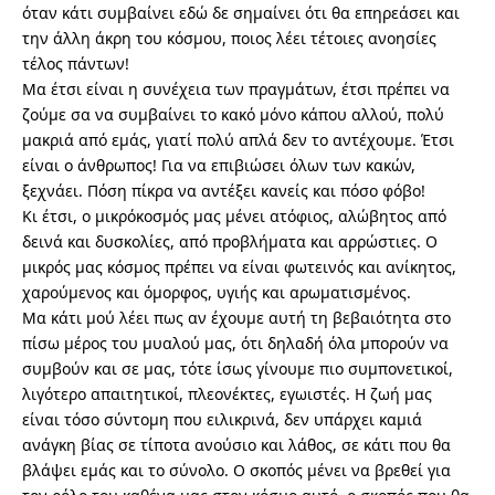
όταν κάτι συμβαίνει εδώ δε σημαίνει ότι θα επηρεάσει και
την άλλη άκρη του κόσμου, ποιος λέει τέτοιες ανοησίες
τέλος πάντων!
Μα έτσι είναι η συνέχεια των πραγμάτων, έτσι πρέπει να
ζούμε σα να συμβαίνει το κακό μόνο κάπου αλλού, πολύ
μακριά από εμάς, γιατί πολύ απλά δεν το αντέχουμε. Έτσι
είναι ο άνθρωπος! Για να επιβιώσει όλων των κακών,
ξεχνάει. Πόση πίκρα να αντέξει κανείς και πόσο φόβο!
Κι έτσι, ο μικρόκοσμός μας μένει ατόφιος, αλώβητος από
δεινά και δυσκολίες, από προβλήματα και αρρώστιες. Ο
μικρός μας κόσμος πρέπει να είναι φωτεινός και ανίκητος,
χαρούμενος και όμορφος, υγιής και αρωματισμένος.
Μα κάτι μού λέει πως αν έχουμε αυτή τη βεβαιότητα στο
πίσω μέρος του μυαλού μας, ότι δηλαδή όλα μπορούν να
συμβούν και σε μας, τότε ίσως γίνουμε πιο συμπονετικοί,
λιγότερο απαιτητικοί, πλεονέκτες, εγωιστές. Η ζωή μας
είναι τόσο σύντομη που ειλικρινά, δεν υπάρχει καμιά
ανάγκη βίας σε τίποτα ανούσιο και λάθος, σε κάτι που θα
βλάψει εμάς και το σύνολο. Ο σκοπός μένει να βρεθεί για