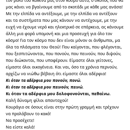
τον ρόλο του καθένα μας στον κόσμο αυτό, ο σκοπός που θα
μας κάνει να βγαίνουμε από το σκοτάδι με κάθε μας ανάσα!
Με την ελπίδα να αντέξουμε, με την ελπίδα να αντέξουν
και τα συστήματα που μας κάνουν να αντέχουμε, με την
ευχή να έχουμε νερό και ηλεκτρικό σε επάρκεια, ας κάνουμε
άλλη μια φορά υπομονή και μια προσευχή για όλο τον
κόσμο! Για τον κόσμο που δεν είναι μόνον οι άνθρωποι, μα
όλα τα πλάσματα του Θεού! Που καίγονται, που φλέγονται,
που ξεσπιτώνονται, που πονούν, που πεινούν, που διψούν,
που διώκονται, που υποφέρουν. Είμαστε όλοι γείτονες,
είμαστε όλοι οικογένεια. Και ναι, όσο τα χρόνια περνούν,
αρχίζω να νιώθω βέβαιη ότι είμαστε όλοι αδέρφια!
Κι όταν τα αδέρφια μου πονούν, πονώ.
Κι όταν τα αδέρφια μου πεινούν, πεινώ.
Κι όταν τα αδέρφια μου δολοφονούνται, πεθαίνω.
Καλή δύναμη φίλοι απανταχού!
Κουράγιο σε όσους είναι στην πρώτη γραμμή και τρέχουν
να προλάβουν το κακό!
Να προσέχετε!
Να είστε καλά!