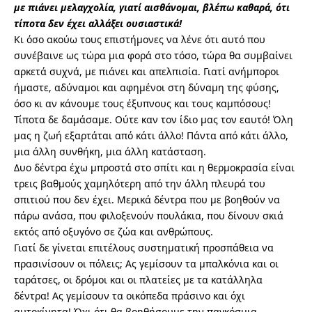
με πιάνει μελαγχολία, γιατί αισθάνομαι, βλέπω καθαρά, ότι
τίποτα δεν έχει αλλάξει ουσιαστικά!
Κι όσο ακούω τους επιστήμονες να λένε ότι αυτό που
συνέβαινε ως τώρα μια φορά στο τόσο, τώρα θα συμβαίνει
αρκετά συχνά, με πιάνει και απελπισία. Γιατί ανήμποροι
ήμαστε, αδύναμοι και αφημένοι στη δύναμη της φύσης,
όσο κι αν κάνουμε τους έξυπνους και τους καμπόσους!
Τίποτα δε δαμάσαμε. Ούτε καν τον ίδιο μας τον εαυτό! Όλη
μας η ζωή εξαρτάται από κάτι άλλο! Πάντα από κάτι άλλο,
μια άλλη συνθήκη, μια άλλη κατάσταση.
Δυο δέντρα έχω μπροστά στο σπίτι και η θερμοκρασία είναι
τρεις βαθμούς χαμηλότερη από την άλλη πλευρά του
σπιτιού που δεν έχει. Μερικά δέντρα που με βοηθούν να
πάρω ανάσα, που φιλοξενούν πουλάκια, που δίνουν σκιά
εκτός από οξυγόνο σε ζώα και ανθρώπους.
Γιατί δε γίνεται επιτέλους συστηματική προσπάθεια να
πρασινίσουν οι πόλεις; Ας γεμίσουν τα μπαλκόνια και οι
ταράτσες, οι δρόμοι και οι πλατείες με τα κατάλληλα
δέντρα! Ας γεμίσουν τα οικόπεδα πράσινο και όχι
αυτοκίνητα! Όχι ότι θα βοηθήσουμε την παγκόσμια