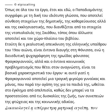
© elpiscalling
Όπως σε όλα του τα έργα, έτσι και εδώ, ο Παπαδιαμάντης
συγγράφει με τη δική του ιδιότυπη γλώσσα, που αποτελεί
σύνθεση στοιχείων της δημοτικής, της καθαρεύουσας αλλά
και της εκκλησιαστικής, που διανθίζεται από τα στοιχεία
της ντοπιολαλιάς της Σκιάθου, τόπος όπου άλλωστε
αποτελεί και τον χώρο-πλαίσιο του βιβλίου.
Ετούτη δε η ρεαλιστική απεικόνιση της ελληνικής υπαίθρου
του 19ου αιώνα, είναι έντονα διαυγής στη Φόνισσα, ενώ η
διεισδυτική ψυχογράφηση της ηρωίδας φόνισσας
Φραγκογιαννούς, αλλά και ο έντονα κοινωνικός
προβληματισμός που θέτει στον αναγνώστη, είναι τα
βασικά χαρακτηριστικά του έργου· κι αυτό γιατί η
Φραγκογιαννού αποτελεί μια τραγική φιγούρα γυναίκας και
μάνας, που παρά την αγάπη της για τα παιδιά της, ωθείται
στο έγκλημα από απελπισία, καθώς δεν μπορεί να τα
προστατεύσει από τις δυσκολίες της ζωής, των συνεπειών
της φτώχειας και της κοινωνικής αδικίας.
Δικαιολογεί η υπέρμετρη μητρική αγάπη, τον