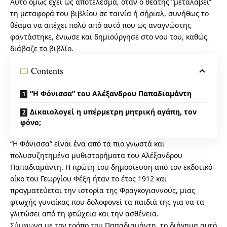
Αυτό όμως έχει ως αποτέλεσμα, όταν ο θεατής “μεταλάβει”
τη μεταφορά του βιβλίου σε ταινία ή σήριαλ, συνήθως το
θέαμα να απέχει πολύ από αυτό που ως αναγνώστης
φαντάστηκε, ένιωσε και δημιούργησε στο νου του, καθώς
διάβαζε το βιβλίο.
Contents
“Η Φόνισσα” του Αλέξανδρου Παπαδιαμάντη
Δικαιολογεί η υπέρμετρη μητρική αγάπη, τον
φόνο;
“Η Φόνισσα” είναι ένα από τα πιο γνωστά και
πολυσυζητημένα μυθιστορήματα του Αλέξανδρου
Παπαδιαμάντη. Η πρώτη του δημοσίευση από τον εκδοτικό
οίκο του Γεωργίου Φέξη ήταν το έτος 1912 και
πραγματεύεται την ιστορία της Φραγκογιαννούς, μιας
φτωχής γυναίκας που δολοφονεί τα παιδιά της για να τα
γλιτώσει από τη φτώχεια και την ασθένεια.
Σύμφωνα με τον τρόπο του Παπαδιαμάντη, το διήγημα αυτό