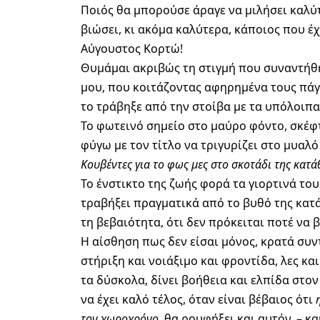
Ποιός θα μπορούσε άραγε να μιλήσει καλύτ
βιώσει, κι ακόμα καλύτερα, κάποιος που έχ
Αύγουστος Κορτώ!
Θυμάμαι ακριβώς τη στιγμή που συναντήθηκ
μου, που κοιτάζοντας αφηρημένα τους πάγκ
το τράβηξε από την στοίβα με τα υπόλοιπ
Το φωτεινό σημείο στο μαύρο φόντο, σκέφ
φύγω με τον τίτλο να τριγυρίζει στο μυαλ
Κουβέντες για το φως μες στο σκοτάδι της κατ
Το ένστικτο της ζωής φορά τα γιορτινά του
τραβήξει πραγματικά από το βυθό της κατάθ
τη βεβαιότητα, ότι δεν πρόκειται ποτέ να β
Η αίσθηση πως δεν είσαι μόνος, κρατά συ
στήριξη και νοιάξιμο και φροντίδα, λες και
τα δύσκολα, δίνει βοήθεια και ελπίδα στον
να έχει καλό τέλος, όταν είναι βέβαιος ότι
τον χωροχρόνο
, θα ρουφήξει και αυτόν, – κα