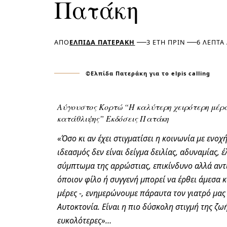
Πατάκη
ΑΠΌ
ΕΛΠΊΔΑ ΠΑΤΕΡΆΚΗ
3 ΈΤΗ ΠΡΙΝ
6 ΛΕΠΤΆ
©Ελπίδα Πατεράκη για το elpis calling
Αύγουστος Κορτώ “Η καλύτερη χειρότερη μέρα 
κατάθλιψης” Εκδόσεις Πατάκη
«Όσο κι αν έχει στιγματίσει η κοινωνία με ενο
ιδεασμός δεν είναι δείγμα δειλίας, αδυναμίας, 
σύμπτωμα της αρρώστιας, επικίνδυνο αλλά αντι
όποιον φίλο ή συγγενή μπορεί να έρθει άμεσα και
μέρες -, ενημερώνουμε πάραυτα τον γιατρό μας
Αυτοκτονία. Είναι η πιο δύσκολη στιγμή της ζωή
ευκολότερες»…