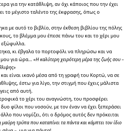
ερα για την κατάθλιψη, αν όχι κάποιος που την έχει
ει το μέγιστο ταλέντο της έκφρασης, όπως ο
α με αυτό το βιβλίο, στην έκθεση βιβλίου της πόλης
ους, το βλέμμα μου έπεσε πάνω του και το χέρι μου
α εξώφυλλα.
τηκα, κι έβγαλα το πορτοφόλι να πληρώσω και να
ό μου για ώρα…
«Η καλύτερη χειρότερη μέρα της ζωής σου –
άθλιψης»
 και είναι ικανό μέσα από τη γραφή του Κορτώ, να σε
λιψης, έστω για λίγο, την στιγμή που έχεις μάλιστα
γεις από αυτή.
ντροφικά το χέρι του αναγνώστη, του προσφέρει
 δυο φίλοι που νοσούν, με τον έναν να έχει ξεπεράσει
 άλλο που νομίζει, ότι ο δρόμος αυτός δεν πρόκειται
η μαύρη τρύπα που καταπίνει τα πάντα και κάμπτει τον ίδιο
ι σένα – μια για πάντα!