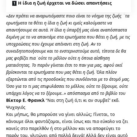
Η ίδια η ζωή έρχεται να δώσει απαντήσεις
«Δεν πρέπει να αναρωτιόμαστε ποιο είναι το νόημα της ζωής ̇ τα
ερωτήματα τα θέτει η ίδια η ζωή κι εμείς καλούμαστε να
απαντήσουμε σε αυτά. Η ίδια η ύπαρξή μας είναι αναπόσπαστα
δεμένη με το να απαντάμε στα ερωτήματα που θέτει η ζωή, με τις
υποχρεώσεις που έχουμε απέναντι στη ζωή. Αν το
συνειδητοποιήσουμε και το ενστερνιστούμε αυτό, τίποτα δε θα
μας φοβίζει πια ͘ ούτε το μέλλον ούτε η όποια αίσθηση
ματαιότητας. Το παρόν γίνεται έτσι το παν για μας, αφού εκεί
βρίσκονται τα ερωτήματα που μας θέτει η ζωή. Όλα πλέον
εξαρτώνται από τις προσδοκίες που συνδέονται με το άτομό μας.
Όσο για το τι μας επιφυλάσσει το μέλλον, ούτε το ξέρουμε, ούτε
υπάρχει λόγος να το ξέρουμε..» απόσπασμα από το βιβλίο του
Βίκτορ Ε. Φρανκλ
“Ναι στη ζωή ό,τι κι αν συμβεί” εκδ.
Ψυχογιός
Και μήπως, θα μπορούσε να γίνει αλλιώς; Γίνεται, το
κάνουμε όλοι φαντάζομαι, είναι ίσως και πιο εύκολο να ζει
κανείς στο παρελθόν ή στο μέλλον και να αποφεύγει το
παρόν του, γλιτώνει από πολλά δεινά! Αλλά δεν είναι αυτό