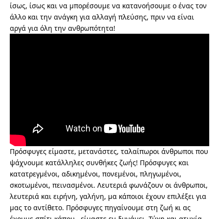
ίσως, ίσως και να μπορέσουμε να κατανοήσουμε ο ένας τον
άλλο και την ανάγκη για αλλαγή πλεύσης, πριν να είναι
αργά για όλη την ανθρωπότητα!
Πρόσφυγες είμαστε, μετανάστες, ταλαίπωροι άνθρωποι που
ψάχνουμε κατάλληλες συνθήκες ζωής! Πρόσφυγες και
κατατρεγμένοι, αδικημένοι, πονεμένοι, πληγωμένοι,
σκοτωμένοι, πεινασμένοι. Λευτεριά φωνάζουν οι άνθρωποι,
λευτεριά και ειρήνη, γαλήνη, μα κάποιοι έχουν επιλέξει για
μας το αντίθετο. Πρόσφυγες πηγαίνουμε στη ζωή κι ας
έχουμε σπίτι κάπου.. είμαστε εν δυνάμει. Τύχη και ατυχία,