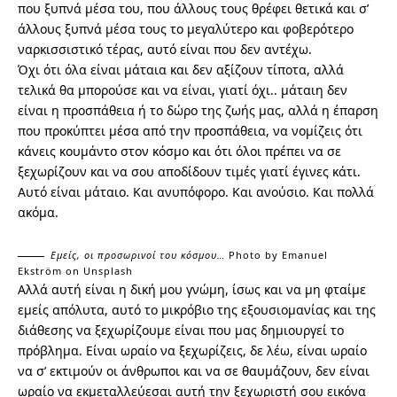
που ξυπνά μέσα του, που άλλους τους θρέφει θετικά και σ’
άλλους ξυπνά μέσα τους το μεγαλύτερο και φοβερότερο
ναρκισσιστικό τέρας, αυτό είναι που δεν αντέχω.
Όχι ότι όλα είναι μάταια και δεν αξίζουν τίποτα, αλλά
τελικά θα μπορούσε και να είναι, γιατί όχι.. μάταιη δεν
είναι η προσπάθεια ή το δώρο της ζωής μας, αλλά η έπαρση
που προκύπτει μέσα από την προσπάθεια, να νομίζεις ότι
κάνεις κουμάντο στον κόσμο και ότι όλοι πρέπει να σε
ξεχωρίζουν και να σου αποδίδουν τιμές γιατί έγινες κάτι.
Αυτό είναι μάταιο. Και ανυπόφορο. Και ανούσιο. Και πολλά
ακόμα.
Εμείς, οι προσωρινοί του κόσμου…
Photo by
Emanuel
Ekström
on
Unsplash
Αλλά αυτή είναι η δική μου γνώμη, ίσως και να μη φταίμε
εμείς απόλυτα, αυτό το μικρόβιο της εξουσιομανίας και της
διάθεσης να ξεχωρίζουμε είναι που μας δημιουργεί το
πρόβλημα. Είναι ωραίο να ξεχωρίζεις, δε λέω, είναι ωραίο
να σ’ εκτιμούν οι άνθρωποι και να σε θαυμάζουν, δεν είναι
ωραίο να εκμεταλλεύεσαι αυτή την ξεχωριστή σου εικόνα