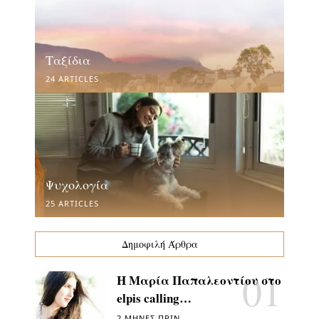
Ταξίδια
24 ARTICLES
Ψυχολογία
25 ARTICLES
Δημοφιλή Άρθρα
Η Μαρία Παπαλεοντίου στο
elpis calling…
2 ΜΉΝΕΣ ΠΡΙΝ