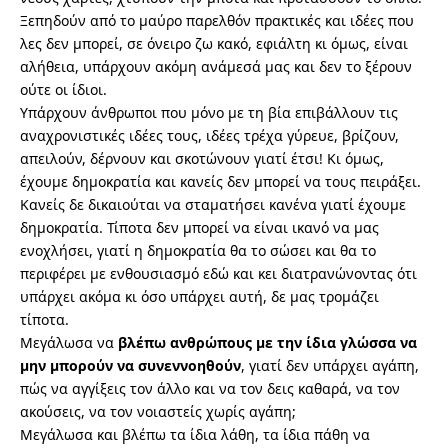
Ξεπηδούν από το μαύρο παρελθόν πρακτικές και ιδέες που
λες δεν μπορεί, σε όνειρο ζω κακό, εφιάλτη κι όμως, είναι
αλήθεια, υπάρχουν ακόμη ανάμεσά μας και δεν το ξέρουν
ούτε οι ίδιοι.
Υπάρχουν άνθρωποι που μόνο με τη βία επιβάλλουν τις
αναχρονιστικές ιδέες τους, ιδέες τρέχα γύρευε, βρίζουν,
απειλούν, δέρνουν και σκοτώνουν γιατί έτσι! Κι όμως,
έχουμε δημοκρατία και κανείς δεν μπορεί να τους πειράξει.
Κανείς δε δικαιούται να σταματήσει κανένα γιατί έχουμε
δημοκρατία. Τίποτα δεν μπορεί να είναι ικανό να μας
ενοχλήσει, γιατί η δημοκρατία θα το σώσει και θα το
περιφέρει με ενθουσιασμό εδώ και κει διατρανώνοντας ότι
υπάρχει ακόμα κι όσο υπάρχει αυτή, δε μας τρομάζει
τίποτα.
Μεγάλωσα να
βλέπω ανθρώπους με την ίδια γλώσσα να
μην μπορούν να συνεννοηθούν
, γιατί δεν υπάρχει αγάπη,
πώς να αγγίξεις τον άλλο και να τον δεις καθαρά, να τον
ακούσεις, να τον νοιαστείς χωρίς αγάπη;
Μεγάλωσα και βλέπω τα ίδια λάθη, τα ίδια πάθη να