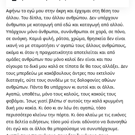
Αφήνω το εγώ μου στην άκρη και έρχομαι στη θέση του
άλλου. Του δίπλα, του άλλου ανθρώπου. Δεν υπάρχουν
άνθρωποι με καταγωγή από εδώ και καταγωγή από αλλού.
Υπάρχουν μόνο άνθρωποι, συνάνθρωποι σε χαρά, σε πόνο,
σε ανάγκη. Καμιά φυλή, ράτσα, χρώμα, θρησκεία δεν είναι
ικανή να με σταματήσει ν’ αγαπώ τους άλλους ανθρώπους,
ακόμα κι όταν η πραγματικότητα αποτελείται και από
ομάδες ανθρώπων που μόνο καλοί δεν είναι και που
σίγουρα το δικό μου καλό σε τίποτα δε θα τους αλλάξει. Δεν
τους μπερδεύω με κακόβουλους άντρες που εκτελούν
διαταγές, ούτε τους συνδέω με τις δολοφονίες αθώων
ανθρώπων. Πάντα θα υπάρχουν κι αυτοί και οι άλλοι.
Αγαπώ, υποθέτω, μόνο τους καλούς, τους κακούς τους
φοβάμαι. Ίσως γιατί βλέπω σ’ αυτούς την καλά κρυμμένη
δική μου κακία. Κι όσο κι αν λέω ότι αγαπώ, τόσο
περισσότερο κλείνω την πόρτα. Κι όσο κλαίω με τις εικόνες
στα δελτία ειδήσεων, τόσο μού είναι αδύνατο να διανοηθώ
ότι εγώ και οι άλλοι θα μπορούσαμε να συνυπάρχουμε.