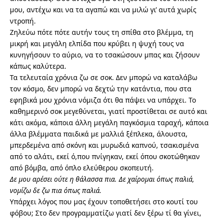
μου, αντέχω και να τα αγαπώ και να μιλώ γι’ αυτά χωρίς
ντροπή.
Ζηλεύω πότε πότε αυτήν τους τη σπίθα στο βλέμμα, τη
μικρή και μεγάλη ελπίδα που κρύβει η ψυχή τους να
κυνηγήσουν το αύριο, να το τσακώσουν μπας και ζήσουν
κάπως καλύτερα.
Τα τελευταία χρόνια ζω σε σοκ. Δεν μπορώ να καταλάβω
τον κόσμο, δεν μπορώ να δεχτώ την κατάντια, που στα
εφηβικά μου χρόνια νόμιζα ότι θα πάψει να υπάρχει. Το
καθημερινό σοκ μεγεθύνεται, γιατί προστίθεται σε αυτό και
κάτι ακόμα, κάποια άλλη μεγάλη παγκόσμια ταραχή, κάποια
άλλα βλέμματα παιδικά με μαλλιά ξέπλεκα, άλουστα,
μπερδεμένα από σκόνη και μυρωδιά καπνού, τσακισμένα
από το αλάτι, εκεί ό,που πνίγηκαν, εκεί όπου σκοτώθηκαν
από βόμβα, από όπλο ελεύθερου σκοπευτή.
Δε μου αρέσει ούτε η θάλασσα πια. Δε χαίρομαι όπως παλιά,
νομίζω δε ζω πια όπως παλιά.
Υπάρχει λόγος που μας έχουν τοποθετήσει στο κουτί του
φόβου; Στο δεν προγραμματίζω γιατί δεν ξέρω τί θα γίνει,