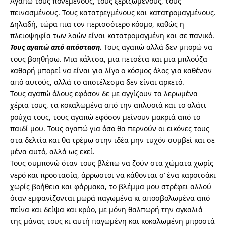
Αγαπώ τους πονεμένους, τους ξεριζωμένους, τους
πεινασμένους. Τους κατατρεγμένους και κατατρομαγμένους.
Δηλαδή, τώρα πια τον περισσότερο κόσμο, καθώς η
πλειοψηφία των λαών είναι κατατρομαγμένη και σε πανικό.
Τους αγαπώ από απόσταση.
Τους αγαπώ αλλά δεν μπορώ να
τους βοηθήσω. Μια κάλτσα, μια πετσέτα και μια μπλούζα
καθαρή μπορεί να είναι για λίγο ο κόσμος όλος για καθέναν
από αυτούς, αλλά το αποτέλεσμα δεν είναι αρκετό.
Τους αγαπώ όλους εφόσον δε με αγγίζουν τα λερωμένα
χέρια τους, τα κοκαλωμένα από την απλυσιά και το αλάτι
ρούχα τους, τους αγαπώ εφόσον μείνουν μακριά από το
παιδί μου. Τους αγαπώ για όσο θα περνούν οι εικόνες τους
στα δελτία και θα τρέμω στην ιδέα μην τυχόν συμβεί και σε
μένα αυτό, αλλά ως εκεί.
Τους συμπονώ όταν τους βλέπω να ζούν στα χώματα χωρίς
νερό και προστασία, άρρωστοι να κάθονται σ’ ένα καροτσάκι
χωρίς βοήθεια και φάρμακα, το βλέμμα μου στρέφει αλλού
όταν εμφανίζονται μωρά παγωμένα κι αποσβολωμένα από
πείνα και δείψα και κρύο, με μόνη θαλπωρή την αγκαλιά
της μάνας τους κι αυτή παγωμένη και κοκαλωμένη μπροστά