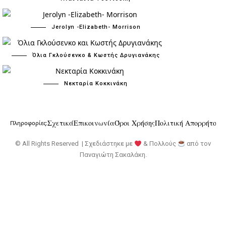
Jerolyn -Elizabeth- Morrison
Όλια Γκλούσενκο & Κωστής Δρυγιανάκης
Νεκταρία Κοκκινάκη
Σχετικά
Επικοινωνία
Όροι Χρήσης
Πολιτική Απορρήτου
Πληροφορίες:
© All Rights Reserved | Σχεδιάστηκε με
& Πολλούς
από τον
Παναγιώτη Σακαλάκη
.