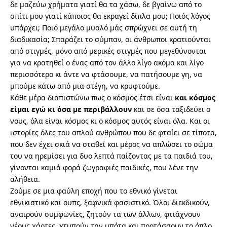
δε μαζεύω χρήματα γιατί θα τα χάσω, δε βγαίνω από το
σπίτι μου γιατί κάποιος θα εκραγεί δίπλα μου; Ποιός λόγος
υπάρχει; Ποιό μεγάλο μυαλό μάς σπρώχνει σε αυτή τη
διαδικασία; Σπαράζει το σύμπαν, οι άνθρωποι κρατιούνται
από στιγμές, μόνο από μερικές στιγμές που μεγεθύνονται
για να κρατηθεί ο ένας από τον άλλο λίγο ακόμα και λίγο
περισσότερο κι άντε να φτάσουμε, να πατήσουμε γη, να
μπούμε κάτω από μια στέγη, να κρυφτούμε.
Κάθε μέρα διαπιστώνω πως ο κόσμος έτσι είναι
και κόσμος
είμαι εγώ κι όσα με περιβάλλουν
και σε όσα ταξιδεύει ο
νους, όλα είναι κόσμος κι ο κόσμος αυτός είναι όλα. Και οι
ιστορίες όλες του απλού ανθρώπου που δε φταίει σε τίποτα,
που δεν έχει σκιά να σταθεί και μέρος να απλώσει το σώμα
του να ηρεμίσει για δυο λεπτά παίζοντας με τα παιδιά του,
γίνονται καμιά φορά ζωγραφιές παιδικές, που λένε την
αλήθεια.
Ζούμε σε μια φαύλη εποχή που το εθνικό γίνεται
εθνικιστικό και ουπς, ξαφνικά φασιστικό. Όλοι διεκδικούν,
αναιρούν συμφωνίες, ζητούν τα των άλλων, φτιάχνουν
νέους χάρτες, χτυπούν την μπότα και προτάσσουν το όπλο.