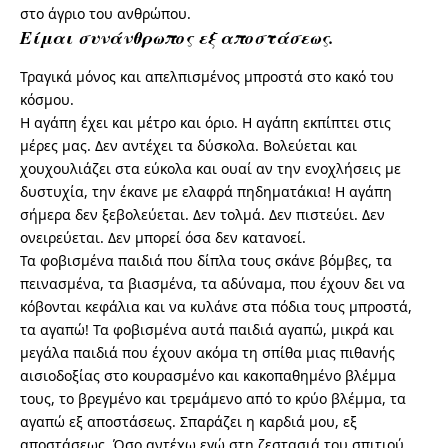
στο άγριο του ανθρώπου.
Είμαι συνάνθρωπος εξ αποστάσεως.
Τραγικά μόνος και απελπισμένος μπροστά στο κακό του
κόσμου.
Η αγάπη έχει και μέτρο και όριο. Η αγάπη εκπίπτει στις
μέρες μας. Δεν αντέχει τα δύσκολα. Βολεύεται και
χουχουλιάζει στα εύκολα και ουαί αν την ενοχλήσεις με
δυστυχία, την έκανε με ελαφρά πηδηματάκια! Η αγάπη
σήμερα δεν ξεβολεύεται. Δεν τολμά. Δεν πιστεύει. Δεν
ονειρεύεται. Δεν μπορεί όσα δεν κατανοεί.
Τα φοβισμένα παιδιά που δίπλα τους σκάνε βόμβες, τα
πεινασμένα, τα βιασμένα, τα αδύναμα, που έχουν δει να
κόβονται κεφάλια και να κυλάνε στα πόδια τους μπροστά,
τα αγαπώ! Τα φοβισμένα αυτά παιδιά αγαπώ, μικρά και
μεγάλα παιδιά που έχουν ακόμα τη σπίθα μιας πιθανής
αισιοδοξίας στο κουρασμένο και κακοπαθημένο βλέμμα
τους, το βρεγμένο και τρεμάμενο από το κρύο βλέμμα, τα
αγαπώ εξ αποστάσεως. Σπαράζει η καρδιά μου, εξ
αποστάσεως. Όσο αντέχω εγώ στη ζεστασιά του σπιτιού