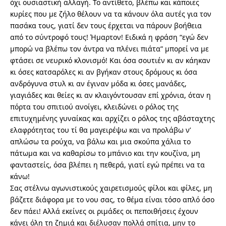
όχι ουσιαστική αλλαγή. Το αντίθετο, βλέπω και κάποιες
κυρίες που με ζήλο θέλουν να τα κάνουν όλα αυτές για τον
πασάκα τους, γιατί δεν τους έρχεται να πάρουν βοήθεια
από το σύντροφό τους! Ήμαρτον! Ειδικά η φράση “εγώ δεν
μπορώ να βλέπω τον άντρα να πλένει πιάτα” μπορεί να με
φτάσει σε νευρικό κλονισμό! Και όσα σουτιέν κι αν κάηκαν
κι όσες κατσαρόλες κι αν βγήκαν στους δρόμους κι όσα
ανδρόγυνα στυλ κι αν έγιναν μόδα κι όσες μανάδες,
γιαγιάδες και θείες κι αν κλαιγόντουσαν επί χρόνια, όταν η
πόρτα του σπιτιού ανοίγει, κλειδώνει ο ρόλος της
επιτυχημένης γυναίκας και αρχίζει ο ρόλος της αβάσταχτης
ελαφρότητας του τί θα μαγειρέψω και να προλάβω ν’
απλώσω τα ρούχα, να βάλω και μια σκούπα χάλια το
πάτωμα και να καθαρίσω το μπάνιο και την κουζίνα, μη
φανταστείς, όσα βλέπει η πεθερά, γιατί εγώ πρέπει να τα
κάνω!
Σας στέλνω αγωνιστικούς χαιρετισμούς φίλοι και φίλες, μη
βάζετε διάφορα με το νου σας, το θέμα είναι τόσο απλό όσο
δεν πάει! Αλλά εκείνες οι ριμάδες οι πεποιθήσεις έχουν
κάνει όλη τη ζημιά και διέλυσαν πολλά σπίτια, μην το