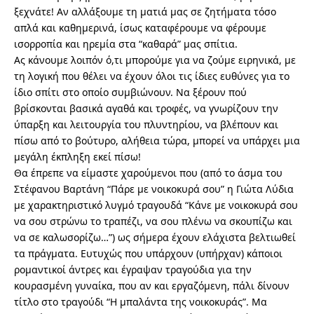
ξεχνάτε! Αν αλλάξουμε τη ματιά μας σε ζητήματα τόσο
απλά και καθημερινά, ίσως καταφέρουμε να φέρουμε
ισορροπία και ηρεμία στα “καθαρά” μας σπίτια.
Ας κάνουμε λοιπόν ό,τι μπορούμε για να ζούμε ειρηνικά, με
τη λογική που θέλει να έχουν όλοι τις ίδιες ευθύνες για το
ίδιο σπίτι στο οποίο συμβιώνουν. Να ξέρουν πού
βρίσκονται βασικά αγαθά και τροφές, να γνωρίζουν την
ύπαρξη και λειτουργία του πλυντηρίου, να βλέπουν και
πίσω από το βούτυρο, αλήθεια τώρα, μπορεί να υπάρχει μια
μεγάλη έκπληξη εκεί πίσω!
Θα έπρεπε να είμαστε χαρούμενοι που (από το άσμα του
Στέφανου Βαρτάνη “Πάρε με νοικοκυρά σου” η Γιώτα Λύδια
με χαρακτηριστικό λυγμό τραγουδά “Κάνε με νοικοκυρά σου
να σου στρώνω το τραπέζι, να σου πλένω να σκουπίζω και
να σε καλωσορίζω…”) ως σήμερα έχουν ελάχιστα βελτιωθεί
τα πράγματα. Ευτυχώς που υπάρχουν (υπήρχαν) κάποιοι
ρομαντικοί άντρες και έγραψαν τραγούδια για την
κουρασμένη γυναίκα, που αν και εργαζόμενη, πάλι δίνουν
τίτλο στο τραγούδι “Η μπαλάντα της νοικοκυράς”. Μα