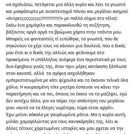
να σχολιάσω, πετάγεται μια άλλη κυρία και λέει το γνωστό
και μακρόσυρτο με αναστεναγμό πόνου και μεγάλου καημού
«άντρεςςςςςςςςςς!!!!!!!!!!!!!!!!!» με πολλά σίγμα στο τέλος!
Σκάω ένα χαμόγελο και παρακολουθώ τη συζήτηση,
βάζοντας αργά αργά τα βρώμικα χόρτα στην τσάντα μου.
Μπορείς να φανταστείς τί ειπώθηκε, τα γνωστά, που δε
σηκώνουν το χέρι τους να κάνουν μια δουλειά, που ο δικός
μου έτσι κι ο δικός της αλλιώς και φτάνουμε στο
προκείμενο. Η υπάλληλος ανέφερε ένα περιστατικό με τους
δυο έφηβους γιούς της, όταν πριν μέρες κατάκοπη ξάπλωσε
στον καναπέ, αλλά τα αγόρια ασχολήθηκαν
εμπεριστατωμένα με κάτι ψίχουλα και τα έκαναν τελικά όλα
χάλια. Η κουρασμένη τότε μητέρα έσπευσε να κάνει την
παρατήρηση και να πει, όποιος τα έκανε να τα μαζέψει, εγώ
δεν αντέχω άλλο, για να πάρει την απάντηση του μεγάλου
γιου «αυτά να τα έλεγες νωρίτερα, τώρα είναι αργά!».
Έχω μείνει κόκαλο με γουρλωμένα μάτια. Μα η κυρία αυτή,
μιλάει χαμογελώντας για τους κανακάρηδες της, λέει κι
άλλες τέτοιες χαριτωμένες ιστορίες και μου ρχεται να την