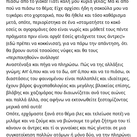
πιάσω από το γιακά! Γιατί καλή μου κυρία γελάς; Μα κι από
πού να πιάσω το θέμα; Είχε αρχίσει ήδη η σακούλα μου να
τιγκάρει στο χορταρικό, που θα ήθελε και τόσο καθάρισμα
μετά, οπότε, περιορίστηκα σε ένα «σταματήστε το κακό
εσείς οι αγορομάνες όσο είναι νωρίς και μάθετέ τους πέντε
πράγματα πριν είναι αργά! Εσείς φτιάχνετε τους άντρες!»
(εδώ πρέπει να κοκκίνισα!), για να πάρω την απάντηση, ότι
θα βρουν αυτοί τσαούσες νύφες και θα τους
«περιποιηθούν» ανάλογα!
Αναστέναξα και πήγα να πληρώσω. Πώς να της αλλάξεις
γνώμη; Απ’ ό,που και να το δω, απ’ ό,που και να το πιάσω, οι
διαστάσεις του φαινομένου είναι πολλαπλές και ιδιαίτερες,
έχουν βάρος ψυχοπαθολογίας και μεγάλης βλακείας επίσης,
βλάβης και χαζομάρας που διαιωνίζεται ανά τους αιώνες
και πολλά άλλα, σας αφήνω να εκτονωθείτε ξεστομίζοντας
μερικά από αυτά!
Οπότε, ερχόμαστε ξανά στο θέμα (λες και τελείωσε ποτέ) να
μιλάμε και να ζούμε και να βιώνουμε το μέγα ζήτημα του τί
κάνουν οι άντρες και τί οι γυναίκες και πώς γίνεται σε μια
συγκατοίκηση πολλών ατόμων ή μόνο δύο, να την πληρώνει