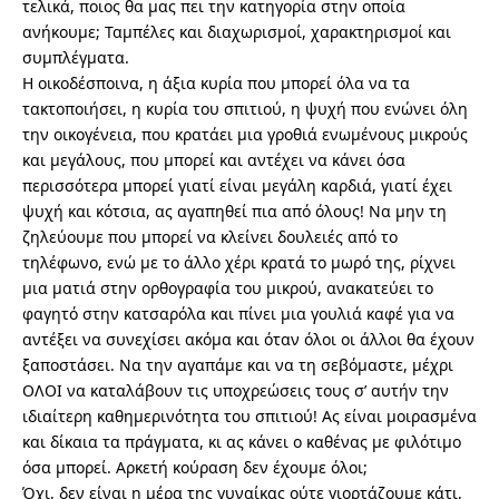
τελικά, ποιος θα μας πει την κατηγορία στην οποία
ανήκουμε; Ταμπέλες και διαχωρισμοί, χαρακτηρισμοί και
συμπλέγματα.
Η οικοδέσποινα, η άξια κυρία που μπορεί όλα να τα
τακτοποιήσει, η κυρία του σπιτιού, η ψυχή που ενώνει όλη
την οικογένεια, που κρατάει μια γροθιά ενωμένους μικρούς
και μεγάλους, που μπορεί και αντέχει να κάνει όσα
περισσότερα μπορεί γιατί είναι μεγάλη καρδιά, γιατί έχει
ψυχή και κότσια, ας αγαπηθεί πια από όλους! Να μην τη
ζηλεύουμε που μπορεί να κλείνει δουλειές από το
τηλέφωνο, ενώ με το άλλο χέρι κρατά το μωρό της, ρίχνει
μια ματιά στην ορθογραφία του μικρού, ανακατεύει το
φαγητό στην κατσαρόλα και πίνει μια γουλιά καφέ για να
αντέξει να συνεχίσει ακόμα και όταν όλοι οι άλλοι θα έχουν
ξαποστάσει. Να την αγαπάμε και να τη σεβόμαστε, μέχρι
ΟΛΟΙ να καταλάβουν τις υποχρεώσεις τους σ’ αυτήν την
ιδιαίτερη καθημερινότητα του σπιτιού! Ας είναι μοιρασμένα
και δίκαια τα πράγματα, κι ας κάνει ο καθένας με φιλότιμο
όσα μπορεί. Αρκετή κούραση δεν έχουμε όλοι;
Όχι, δεν είναι η μέρα της γυναίκας ούτε γιορτάζουμε κάτι,