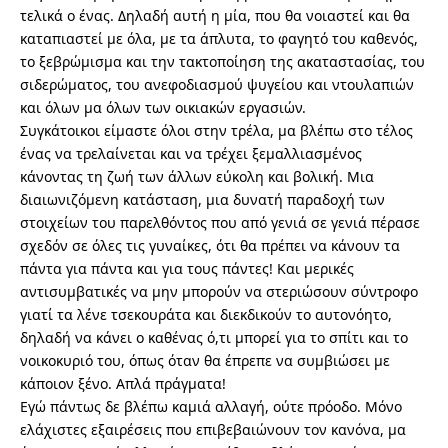
τελικά ο ένας. Δηλαδή αυτή η μία, που θα νοιαστεί και θα
καταπιαστεί με όλα, με τα άπλυτα, το φαγητό του καθενός,
το ξεβρώμισμα και την τακτοποίηση της ακαταστασίας, του
σιδερώματος, του ανεφοδιασμού ψυγείου και ντουλαπιών
και όλων μα όλων των οικιακών εργασιών.
Συγκάτοικοι είμαστε όλοι στην τρέλα, μα βλέπω στο τέλος
ένας να τρελαίνεται και να τρέχει ξεμαλλιασμένος
κάνοντας τη ζωή των άλλων εύκολη και βολική. Μια
διαιωνιζόμενη κατάσταση, μια δυνατή παραδοχή των
στοιχείων του παρελθόντος που από γενιά σε γενιά πέρασε
σχεδόν σε όλες τις γυναίκες, ότι θα πρέπει να κάνουν τα
πάντα για πάντα και για τους πάντες! Και μερικές
αντισυμβατικές να μην μπορούν να στεριώσουν σύντροφο
γιατί τα λένε τσεκουράτα και διεκδικούν το αυτονόητο,
δηλαδή να κάνει ο καθένας ό,τι μπορεί για το σπίτι και το
νοικοκυριό του, όπως όταν θα έπρεπε να συμβιώσει με
κάποιον ξένο. Απλά πράγματα!
Εγώ πάντως δε βλέπω καμιά αλλαγή, ούτε πρόοδο. Μόνο
ελάχιστες εξαιρέσεις που επιβεβαιώνουν τον κανόνα, μα