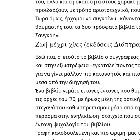
του, αλλά και τη σκαιότητα στους χαρακτή
προϊδεάζουν, με τρόπο αριστοτεχνικό, που
Τώρα όμως, έρχομαι να συγκρίνω –κάνοντα
θαυμαστής του, τα δυο πρόσφατα βιβλία το
Σανγκάη».
Ζωή μέχρι χθες (εκδόσεις Διόπτρα
Εδώ πια, σ’ ετούτο το βιβλίο ο συγγραφέα
και στην εξωστρέφεια –εγκαταλείποντας το
για να γίνει μάλλον πιο κατανοητός και πι
μέσα από την διήγησή του.
Ένα βιβλίο γεμάτο εικόνες έντονες που θυ
τις αρχές του ’70, με ήρωες μέλη της αστικ
στεγανά του καθωσπρεπισμού μέσα από τη
πέρασμα στην ενηλικίωση· στοιχεία που στ
έντονη ψυχολογία του βιβλίου.
Γραφή καλοδουλεμένη και πιο ώριμη, μας τα