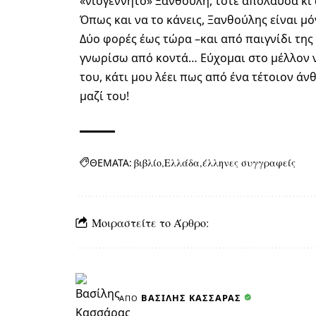
«νιογέννητο» Ξανθούλη, τότε απόλαυσα κι 
Όπως και να το κάνεις, Ξανθούλης είναι μό
Δύο φορές έως τώρα –και από παιγνίδι της
γνωρίσω από κοντά… Εύχομαι στο μέλλον ν
του, κάτι μου λέει πως από ένα τέτοιον ά
μαζί του!
ΘΕΜΑΤΑ:
βιβλίο
Ελλάδα
έλληνες συγγραφείς
Μοιραστείτε το Άρθρο:
ΒΑΣΊΛΗΣ ΚΑΣΣΆΡΑΣ
ΑΠΌ