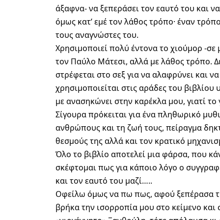
άξαφνα- να ξεπεράσει τον εαυτό του και 
όμως κατ’ εμέ τον λάθος τρόπο· έναν τρόπο
τους αναγνώστες του.
Χρησιμοποιεί πολύ έντονα το χιούμορ -σε
τον Παύλο Μάτεσι, αλλά με λάθος τρόπο. 
στρέφεται στο σεξ για να αλαφρύνει και να
χρησιμοποιείται στις αράδες του βιβλίου 
με ανασηκώνει στην καρέκλα μου, γιατί το 
Σίγουρα πρόκειται για ένα πληθωρικό μυθ
ανθρώπους και τη ζωή τους, πείραγμα δηκ
θεσμούς της αλλά και τον κρατικό μηχανισ
Όλο το βιβλίο αποτελεί μια φάρσα, που κ
σκέφτομαι πως για κάποιο λόγο ο συγγραφ
και τον εαυτό του μαζί…..
Οφείλω όμως να πω πως, αφού ξεπέρασα τ
βρήκα την ισορροπία μου στο κείμενο και