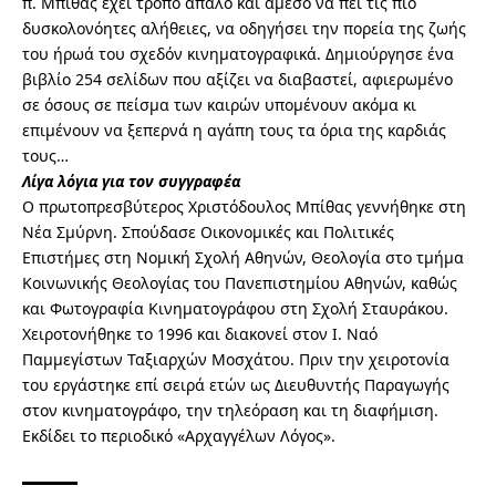
π. Μπίθας έχει τρόπο απαλό και άμεσο να πει τις πιο
δυσκολονόητες αλήθειες, να οδηγήσει την πορεία της ζωής
του ήρωά του σχεδόν κινηματογραφικά. Δημιούργησε ένα
βιβλίο 254 σελίδων που αξίζει να διαβαστεί, αφιερωμένο
σε όσους σε πείσμα των καιρών υπομένουν ακόμα κι
επιμένουν να ξεπερνά η αγάπη τους τα όρια της καρδιάς
τους…
Λίγα λόγια για τον συγγραφέα
Ο πρωτοπρεσβύτερος Χριστόδουλος Μπίθας γεννήθηκε στη
Νέα Σμύρνη. Σπούδασε Οικονομικές και Πολιτικές
Επιστήμες στη Νομική Σχολή Αθηνών, Θεολογία στο τμήμα
Κοινωνικής Θεολογίας του Πανεπιστημίου Αθηνών, καθώς
και Φωτογραφία Κινηματογράφου στη Σχολή Σταυράκου.
Χειροτονήθηκε το 1996 και διακονεί στον Ι. Ναό
Παμμεγίστων Ταξιαρχών Μοσχάτου. Πριν την χειροτονία
του εργάστηκε επί σειρά ετών ως Διευθυντής Παραγωγής
στον κινηματογράφο, την τηλεόραση και τη διαφήμιση.
Εκδίδει το περιοδικό «Αρχαγγέλων Λόγος».