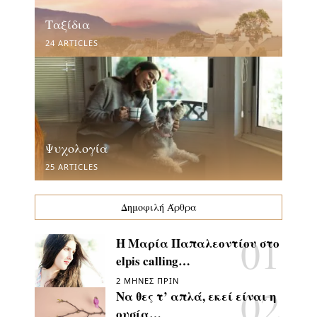
Ταξίδια
24 ARTICLES
Ψυχολογία
25 ARTICLES
Δημοφιλή Άρθρα
Η Μαρία Παπαλεοντίου στο
elpis calling…
2 ΜΉΝΕΣ ΠΡΙΝ
Να θες τ’ απλά, εκεί είναι η
ουσία…