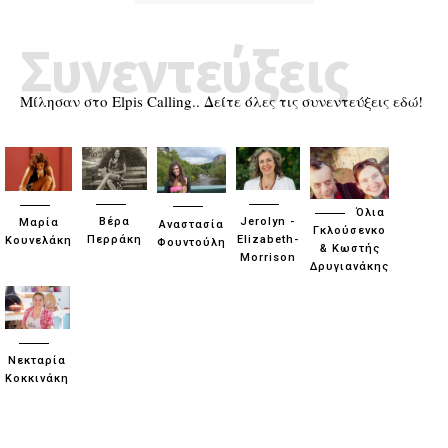
Συνεντεύξεις
Μίλησαν στο Elpis Calling.. Δείτε όλες τις συνεντεύξεις εδώ!
Όλια
Βέρα
Jerolyn -
Μαρία
Αναστασία
Γκλούσενκο
Περράκη
Elizabeth-
Κουνελάκη
Φουντούλη
& Κωστής
Morrison
Δρυγιανάκης
Νεκταρία
Κοκκινάκη