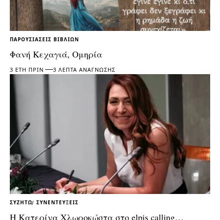
ΠΑΡΟΥΣΙΆΣΕΙΣ ΒΙΒΛΊΩΝ
Φανή Κεχαγιά, Ομηρία
3 ΈΤΗ ΠΡΙΝ
3 ΛΕΠΤΆ ΑΝΆΓΝΩΣΗΣ
ΣΥΖΗΤΏ
ΣΥΝΕΝΤΕΎΞΕΙΣ
Η Κατερίνα Χλωροκώστα στο elpis calling…