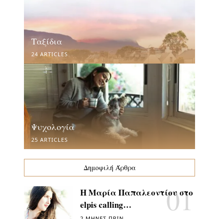
Ταξίδια
24 ARTICLES
Ψυχολογία
25 ARTICLES
Δημοφιλή Άρθρα
Η Μαρία Παπαλεοντίου στο
elpis calling…
2 ΜΉΝΕΣ ΠΡΙΝ