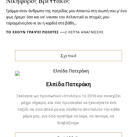
Νικηφόρος Βρεττάκος
Γράμμα στον άνθρωπο της πατρίδας μου Απαντώ στη σιωπή σου μ’ ένα
φως ήρεμο· όσο και να' ναισαν τον Ατλαντικό οι στιγμές μου
ταραγμένεςόσο κι αν η καρδιά στα βάθη…
ΤΟ ΈΧΟΥΝ ΓΡΆΨΕΙ ΠΟΙΗΤΈΣ
2 ΛΕΠΤΆ ΑΝΆΓΝΩΣΗΣ
Σχετικά
Ελπίδα Πατεράκη
Ξεκίνησε ως προσωπικό ιστολόγιο το 2016 και συνεχίζει
μέχρι σήμερα, και σας προσκαλεί να ξεκινήσετε ένα
ταξίδι σε όσα απλά μα και σύνθετα αποτελούν την κάθε
μέρα μας, για όσα αγαπάμε να λέμε, να ακούμε, να
διαβάζουμε.