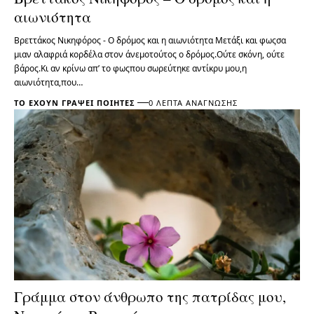
αιωνιότητα
Βρεττάκος Νικηφόρος - Ο δρόμος και η αιωνιότητα Μετάξι και φωςσα
μιαν αλαφριά κορδέλα στον άνεμοτούτος ο δρόμος.Ούτε σκόνη, ούτε
βάρος.Κι αν κρίνω απ’ το φωςπου σωρεύτηκε αντίκρυ μου,η
αιωνιότητα,που…
ΤΟ ΈΧΟΥΝ ΓΡΆΨΕΙ ΠΟΙΗΤΈΣ
0 ΛΕΠΤΆ ΑΝΆΓΝΩΣΗΣ
Γράμμα στον άνθρωπο της πατρίδας μου,