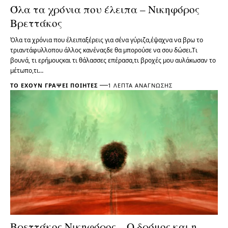
Όλα τα χρόνια που έλειπα – Νικηφόρος
Βρεττάκος
Όλα τα χρόνια που έλειπαξέρεις για σένα γύριζα,έψαχνα να βρω το
τριαντάφυλλοπου άλλος κανέναςδε θα μπορούσε να σου δώσει.Τι
βουνά, τι ερήμουςκαι τι θάλασσες επέρασα,τι βροχές μου αυλάκωσαν το
μέτωπο,τι…
ΤΟ ΈΧΟΥΝ ΓΡΆΨΕΙ ΠΟΙΗΤΈΣ
1 ΛΕΠΤΆ ΑΝΆΓΝΩΣΗΣ
Βρεττάκος Νικηφόρος – Ο δρόμος και η