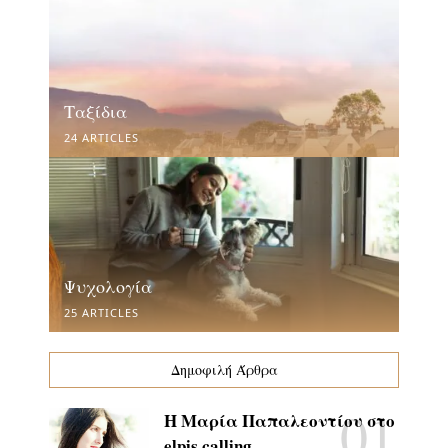
Ταξίδια
24 ARTICLES
Ψυχολογία
25 ARTICLES
Δημοφιλή Άρθρα
Η Μαρία Παπαλεοντίου στο
elpis calling…