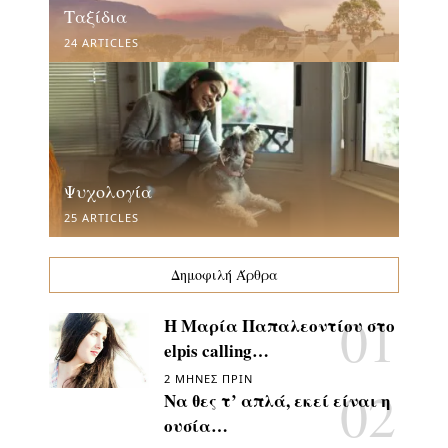
Ταξίδια
24 ARTICLES
Ψυχολογία
25 ARTICLES
Δημοφιλή Άρθρα
Η Μαρία Παπαλεοντίου στο
elpis calling…
2 ΜΉΝΕΣ ΠΡΙΝ
Να θες τ’ απλά, εκεί είναι η
ουσία…