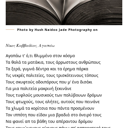
Photo by Hush Naidoo Jade Photography on
Νίκος Καββαδίας, Αγαπάω
Αγαπάω τ’ ό,τι θλιμμένο στον κόσμο
Τα θολά τα ματάκια, τους άρρωστους ανθρώπους
Τα ξερά, γυμνά δέντρα και τα έρημα πάρκα
Τις νεκρές πολιτείες, τους τρισκότεινους τόπους
Τους σκυφτούς οδοιπόρους που μ’ ένα δισάκι
Για μια πολιτεία μακρινή ξεκινάνε
Τους τυφλούς μουσικούς των πολύβουων δρόμων
Τους φτωχούς, τους αλήτες, αυτούς που πεινάνε
Τα χλωμά τα κορίτσια που πάντα προσμένουν
Τον ιππότη που είδαν μια βραδιά στο όνειρό τους
Να φανεί απ τα βάθη του απέραντου δρόμου
Τους κοιμώμενους κύκνους πάνω στ’ ασπροφτερό τους