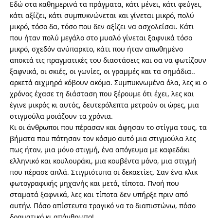
Εδώ στα καθημερινά τα πράγματα, κάτι μένει, κάτι φεύγει,
κάτι αξίζει, κάτι συμπυκνώνεται και γίνεται μικρό, πολύ
μικρό, τόσο δα, τόσο που δεν αξίζει να ασχολείσαι. Κάτι
που ήταν πολύ μεγάλο στο μυαλό γίνεται ξαφνικά τόσο
μικρό, σχεδόν ανύπαρκτο, κάτι που ήταν απωθημένο
αποκτά τις πραγματικές του διαστάσεις και σα να φωτίζουν
ξαφνικά, οι σκιές, οι γωνίες, οι γραμμές και τα σημάδια..
αρκετά αιχμηρά κόβουν ακόμα. Συμπυκνωμένα όλα, λες κι ο
χρόνος έχασε τη διάσταση που ξέρουμε ότι έχει, λες και
έγινε μικρός κι αυτός, δευτερόλεπτα μετρούν οι ώρες, μια
στιγμούλα μοιάζουν τα χρόνια.
Κι οι άνθρωποι που πέρασαν και άφησαν το στίγμα τους, τα
βήματα που πάτησαν τον κόσμο αυτό μια στιγμούλα λες
πως ήταν, μια μόνο στιγμή, ένα απόγευμα με καφεδάκι
ελληνικό και κουλουράκι, μια κουβέντα μόνο, μια στιγμή
που πέρασε απλά. Στιγμιότυπα οι δεκαετίες. Σαν ένα κλικ
φωτογραφικής μηχανής και μετά, τίποτα. Πνοή που
σταματά ξαφνικά, λες και τίποτα δεν υπήρξε πριν από
αυτήν. Πόσο απίστευτα τραγικό να το διαπιστώνω, πόσο
δραματικό κι απάνθρωπο!