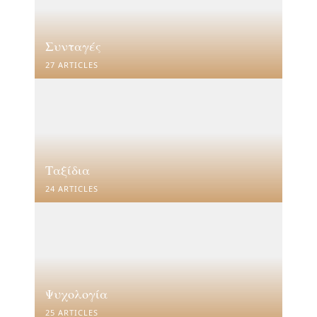
Συνταγές
27 ARTICLES
Ταξίδια
24 ARTICLES
Ψυχολογία
25 ARTICLES