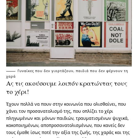
Γυναίκες που δεν γιορτάζουν, παιδιά που δεν φέρνουν τη
χαρά
Ας τις ακούσουμε λοιπόν κρατώντας τους
το χέρι!
Έχουν πολλά να πουν στην κοινωνία που ολισθαίνει, που
χάνει τον προσανατολισμό της, που οπλίζει το χέρι
πληγωμένων και μόνων παιδιών, τραυματισμένων ψυχικά,
κακοποιημένων, αποπροσανατολισμένων, που κανείς δεν
τους έμαθε ίσως ποτέ την αξία της ζωής, της χαράς και της