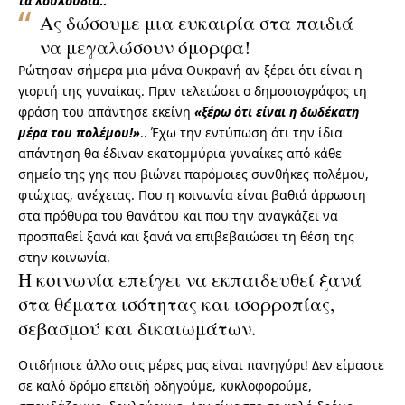
τα λουλούδια
..
Ας δώσουμε μια ευκαιρία στα παιδιά
να μεγαλώσουν όμορφα!
Ρώτησαν σήμερα μια μάνα Ουκρανή αν ξέρει ότι είναι η
γιορτή της γυναίκας. Πριν τελειώσει ο δημοσιογράφος τη
φράση του απάντησε εκείνη
«ξέρω ότι είναι η δωδέκατη
μέρα του πολέμου!»
.. Έχω την εντύπωση ότι την ίδια
απάντηση θα έδιναν εκατομμύρια γυναίκες από κάθε
σημείο της γης που βιώνει παρόμοιες συνθήκες πολέμου,
φτώχιας, ανέχειας. Που η κοινωνία είναι βαθιά άρρωστη
στα πρόθυρα του θανάτου και που την αναγκάζει να
προσπαθεί ξανά και ξανά να επιβεβαιώσει τη θέση της
στην κοινωνία.
Η κοινωνία επείγει να εκπαιδευθεί ξανά
στα θέματα ισότητας και ισορροπίας,
σεβασμού και δικαιωμάτων.
Οτιδήποτε άλλο στις μέρες μας είναι πανηγύρι! Δεν είμαστε
σε καλό δρόμο επειδή οδηγούμε, κυκλοφορούμε,