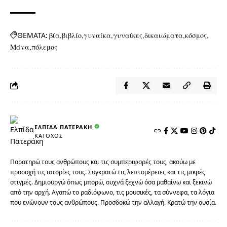
ΘΕΜΑΤΑ:
βία
βιβλίο
γυναίκα
γυναίκες
δικαιώματα
κόσμος
Μάνα
πόλεμος
ΕΛΠΊΔΑ ΠΑΤΕΡΆΚΗ
ΚΆΤΟΧΟΣ
Παρατηρώ τους ανθρώπους και τις συμπεριφορές τους, ακούω με
προσοχή τις ιστορίες τους. Συγκρατώ τις λεπτομέρειες και τις μικρές
στιγμές. Δημιουργώ όπως μπορώ, συχνά ξεχνώ όσα μαθαίνω και ξεκινώ
από την αρχή. Αγαπώ το ραδιόφωνο, τις μουσικές, τα σύννεφα, τα λόγια
που ενώνουν τους ανθρώπους. Προσδοκώ την αλλαγή. Κρατώ την ουσία.