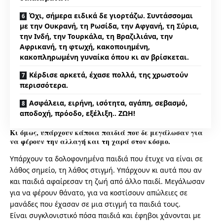
Όχι, σήμερα ειδικά δε γιορτάζω. Συντάσσομαι
με την Ουκρανή, τη Ρωσίδα, την Αφγανή, τη Σύρια,
την Ινδή, την Τουρκάλα, τη Βραζιλιάνα, την
Αφρικανή, τη φτωχή, κακοποιημένη,
κακοπληρωμένη γυναίκα όπου κι αν βρίσκεται.
Κέρδισε αρκετά, έχασε πολλά, της χρωστούν
περισσότερα.
Ασφάλεια, ειρήνη, ισότητα, αγάπη, σεβασμό,
αποδοχή, πρόοδο, εξέλιξη.. ΖΩΗ!
Κι όμως, υπάρχουν κάποια παιδιά που δε μεγάλωσαν για
να φέρουν την αλλαγή και τη χαρά στον κόσμο.
Υπάρχουν τα δολοφονημένα παιδιά που έτυχε να είναι σε
λάθος σημείο, τη λάθος στιγμή. Υπάρχουν κι αυτά που αν
και παιδιά αφαίρεσαν τη ζωή από άλλο παιδί. Μεγάλωσαν
για να φέρουν θάνατο, για να κοστίσουν απώλειες σε
μανάδες που έχασαν σε μια στιγμή τα παιδιά τους.
Είναι συγκλονιστικό πόσα παιδιά και έφηβοι χάνονται με