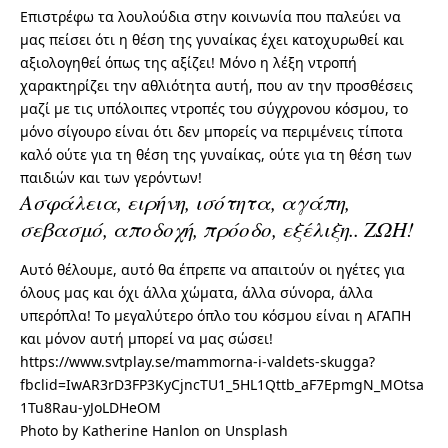
Επιστρέφω τα λουλούδια στην κοινωνία που παλεύει να
μας πείσει ότι η θέση της γυναίκας έχει κατοχυρωθεί και
αξιολογηθεί όπως της αξίζει! Μόνο η λέξη ντροπή
χαρακτηρίζει την αθλιότητα αυτή, που αν την προσθέσεις
μαζί με τις υπόλοιπες ντροπές του σύγχρονου κόσμου, το
μόνο σίγουρο είναι ότι δεν μπορείς να περιμένεις τίποτα
καλό ούτε για τη θέση της γυναίκας, ούτε για τη θέση των
παιδιών και των γερόντων!
Ασφάλεια, ειρήνη, ισότητα, αγάπη,
σεβασμό, αποδοχή, πρόοδο, εξέλιξη.. ΖΩΗ!
Αυτό θέλουμε, αυτό θα έπρεπε να απαιτούν οι ηγέτες για
όλους μας και όχι άλλα χώματα, άλλα σύνορα, άλλα
υπερόπλα! Το μεγαλύτερο όπλο του κόσμου είναι η ΑΓΑΠΗ
και μόνον αυτή μπορεί να μας σώσει!
https://www.svtplay.se/mammorna-i-valdets-skugga?
fbclid=IwAR3rD3FP3KyCjncTU1_5HL1Qttb_aF7EpmgN_MOtsa
1Tu8Rau-yJoLDHeOM
Photo by
Katherine Hanlon
on
Unsplash