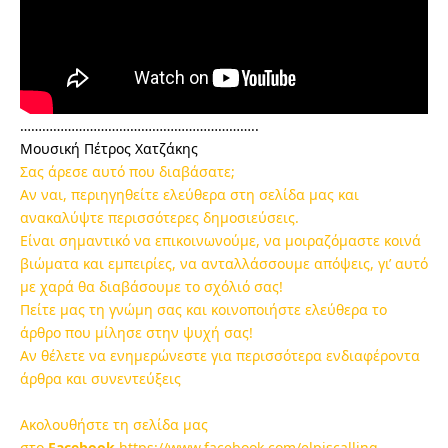
………………………………………………………..
Μουσική Πέτρος Χατζάκης
Σας άρεσε αυτό που διαβάσατε;
Αν ναι, περιηγηθείτε ελεύθερα στη σελίδα μας και
ανακαλύψτε περισσότερες δημοσιεύσεις.
Είναι σημαντικό να επικοινωνούμε, να μοιραζόμαστε κοινά
βιώματα και εμπειρίες, να ανταλλάσσουμε απόψεις, γι’ αυτό
με χαρά θα διαβάσουμε το σχόλιό σας!
Πείτε μας τη γνώμη σας και κοινοποιήστε ελεύθερα το
άρθρο που μίλησε στην ψυχή σας!
Αν θέλετε να ενημερώνεστε για περισσότερα ενδιαφέροντα
άρθρα και συνεντεύξεις
Ακολουθήστε τη σελίδα μας
στο
Facebook
https://www.facebook.com/elpiscalling