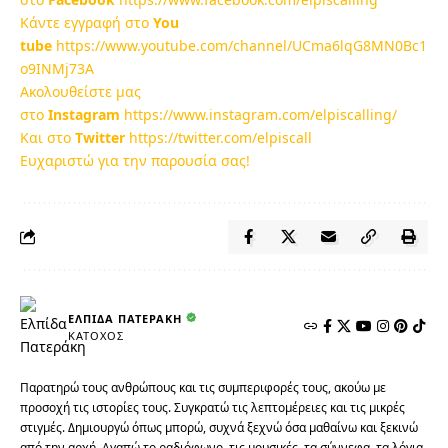
Κάντε εγγραφή στο
You
tube
https://www.youtube.com/channel/UCma6lqG8MN0Bc1
o9INMj73A
Ακολουθείστε μας
στο
Instagram
https://www.instagram.com/elpiscalling/
Και στο
Twitter
https://twitter.com/elpiscall
Ευχαριστώ για την παρουσία σας!
ΕΛΠΊΔΑ ΠΑΤΕΡΆΚΗ
ΚΆΤΟΧΟΣ
Παρατηρώ τους ανθρώπους και τις συμπεριφορές τους, ακούω με
προσοχή τις ιστορίες τους. Συγκρατώ τις λεπτομέρειες και τις μικρές
στιγμές. Δημιουργώ όπως μπορώ, συχνά ξεχνώ όσα μαθαίνω και ξεκινώ
από την αρχή. Αγαπώ το ραδιόφωνο, τις μουσικές, τα σύννεφα, τα λόγια