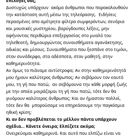
επιλογές σας;
Δυστυχώς υπάρχουν ακόμα άνθρωποι που παρακολουθούν
την κατάσταση αυτή μέσω της τηλεόρασης. Ειδήσεις
περασμένες απο αμέτρητα φίλτρα συμφερόντων, σενάρια
και μουσικές μυστηρίου, βαρύγδουπες λέξεις, μην
αφήνοντας περιθώρια επεξεργασίας στο μυαλό του
τηλεθεατή, δημιουργώντας συναισθήματα αγανάκτησης,
αδικίας και μίσους. Συναισθήματα που ξεσπάνε στο τιμόνι,
στον συνάδερφο, στα αδέσποτα, στον μαθητή, στην
καθημερινότητα.
Αν όμως το πιάναμε αντίστροφα; Αν στην καθημερινότητά
μου ήμουν καλύτερος άνθρωπος; Αν σεβόμουν τον εαυτό
μου, τη γή που πατώ, αν σεβόμουνα την κάθε μορφή ζωής
με την οποία μοιράζομαι τη γή που πατώ, τότε δεν θα
γινόμουν καλύτερος άνθρωπος; Και αν ήμασταν πολλοί,
τότε δεν θα μπορούσαμε να επηρεάσουμε την παγκόσμια
ηθική κρίση;
Κι αν δεν προβλέπεται το μέλλον πάντα υπάρχουν
σχέδια… Κάνετε όνειρα; Ελπίζετε ακόμα;
Ονειρεύομαι καθημερινά. Και αυτό που ελπίζω είναι να