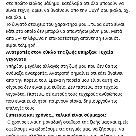
στο πρώτο κιόλας μάθημα, κατάλαβα ότι όλα μπορούν να
είναι τέχνη, αρκεί να βγαίνουν απο την ψυχή σου (καλά, όχι
και όλα..).
Το δυνατό στοιχείο του χαρακτήρα μου… τώρα αυτό είναι
κάτι στο οποίο δεν μπορώ να απαντήσω μόνη μου. Μετά
απο 3-4 τηλέφωνα η επικρατέστερη απάντηση είναι ότι
είμαι τολμηρή.
Ανατροπές στον κύκλο της ζωής υπήρξαν; Τυχαία
γεγονότα;
Υπήρξαν μεγάλες αλλαγές στη ζωή μου που δεν θα τις
ονόμαζα ανατροπές. Ανατροπή σημαίνει οτι κάτι βγαίνει
απο την πορεία του. Εμένα η πορεία μου είναι αυτή και
σίγουρα δεν είναι μια ευθεία. Δεν πιστεύω στα τυχαία
γεγονότα. Πιστεύω σε αυτούς τους τυχερούς ανθρώπους
που είναι ευκίνητοι, παίρνουν ρίσκα, δημιουργούν τις
επιλογές τους.
Εμπειρία και χρόνος… τελικά είναι σύμμαχοι;
Ο χρόνος είναι η μοναδική σταθερά της ζωής μας και εμείς
οφείλουμε να αδράξουμε τις στιγμές μας, να ζήσουμε, να
πούμε την αλήθεια μας, να αγαπήσουμε, να ψάξουμε, να