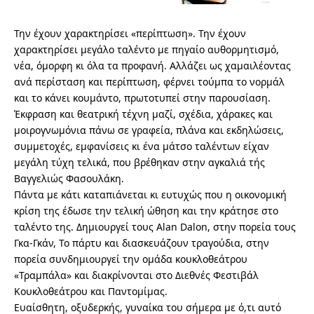
Την έχουν χαρακτηρίσει «περίπτωση». Την έχουν
χαρακτηρίσει μεγάλο ταλέντο με πηγαίο αυθορμητισμό,
νέα, όμορφη κι όλα τα προφανή. Αλλάζει ως χαμαιλέοντας
ανά περίσταση και περίπτωση, φέρνει τούμπα το νορμάλ
και το κάνει κουμάντο, πρωτοτυπεί στην παρουσίαση.
Έκφραση και θεατρική τέχνη μαζί, σχέδια, χάρακες και
μοιρογνωμόνια πάνω σε γραφεία, πλάνα και εκδηλώσεις,
συμμετοχές, εμφανίσεις κι ένα μάτσο ταλέντων είχαν
μεγάλη τύχη τελικά, που βρέθηκαν στην αγκαλιά τής
Βαγγελιώς Φασουλάκη.
Πάντα με κάτι καταπιάνεται κι ευτυχώς που η οικονομική
κρίση της έδωσε την τελική ώθηση και την κράτησε στο
ταλέντο της. Δημιουργεί τους Alan Dalon, στην πορεία τους
Γκα-Γκάν, Το πάρτυ και διασκευάζουν τραγούδια, στην
πορεία συνδημιουργεί την ομάδα κουκλοθεάτρου
«Τραμπάλα» και διακρίνονται στο Διεθνές Φεστιβάλ
Κουκλοθεάτρου και Παντομίμας.
Ευαίσθητη, οξυδερκής, γυναίκα του σήμερα με ό,τι αυτό