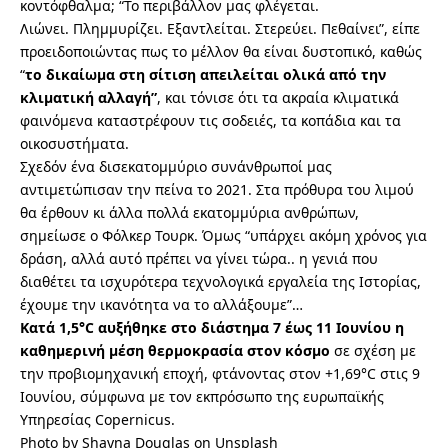
κοντόφθαλμα; “Το περιβάλλον μας φλέγεται.
Λιώνει. Πλημμυρίζει. Εξαντλείται. Στερεύει. Πεθαίνει”, είπε
προειδοποιώντας πως το μέλλον θα είναι δυστοπικό, καθώς
“
το δικαίωμα στη σίτιση απειλείται ολικά από την
κλιματική αλλαγή”
, και τόνισε ότι τα ακραία κλιματικά
φαινόμενα καταστρέφουν τις σοδειές, τα κοπάδια και τα
οικοσυστήματα.
Σχεδόν ένα δισεκατομμύριο συνάνθρωποί μας
αντιμετώπισαν την πείνα το 2021. Στα πρόθυρα του λιμού
θα έρθουν κι άλλα πολλά εκατομμύρια ανθρώπων,
σημείωσε ο Φόλκερ Τουρκ. Όμως “υπάρχει ακόμη χρόνος για
δράση, αλλά αυτό πρέπει να γίνει τώρα.. η γενιά που
διαθέτει τα ισχυρότερα τεχνολογικά εργαλεία της Ιστορίας,
έχουμε την ικανότητα να το αλλάξουμε”…
Κατά 1,5°
C
αυξήθηκε στο διάστημα 7 έως 11 Ιουνίου η
καθημερινή μέση θερμοκρασία στον κόσμο
σε σχέση με
την προβιομηχανική εποχή, φτάνοντας στον +1,69°C στις 9
Ιουνίου, σύμφωνα με τον εκπρόσωπο της ευρωπαϊκής
Υπηρεσίας Copernicus.
Photo by
Shayna Douglas
on
Unsplash