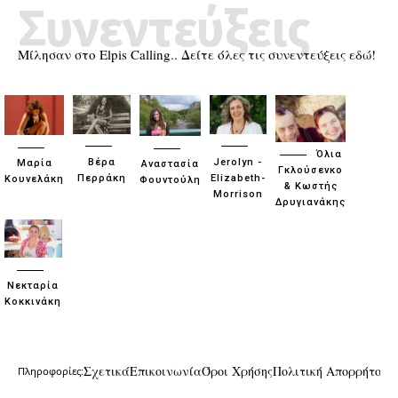
Συνεντεύξεις
Μίλησαν στο Elpis Calling.. Δείτε όλες τις συνεντεύξεις εδώ!
Όλια
Βέρα
Jerolyn -
Μαρία
Αναστασία
Γκλούσενκο
Περράκη
Elizabeth-
Κουνελάκη
Φουντούλη
& Κωστής
Morrison
Δρυγιανάκης
Νεκταρία
Κοκκινάκη
Σχετικά
Επικοινωνία
Όροι Χρήσης
Πολιτική Απορρήτου
Πληροφορίες: