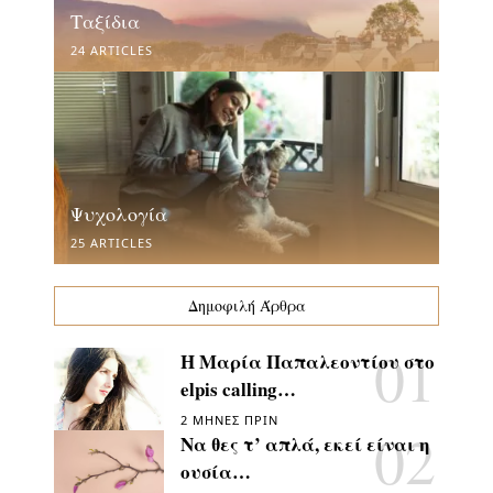
Ταξίδια
24 ARTICLES
Ψυχολογία
25 ARTICLES
Δημοφιλή Άρθρα
Η Μαρία Παπαλεοντίου στο
elpis calling…
2 ΜΉΝΕΣ ΠΡΙΝ
Να θες τ’ απλά, εκεί είναι η
ουσία…