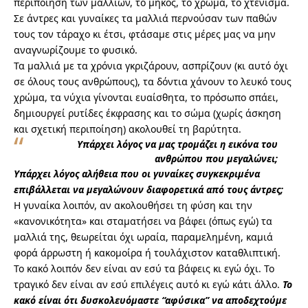
περιποίηση των μαλλιών, το μήκος, το χρώμα, το χτένισμα.
Σε άντρες και γυναίκες τα μαλλιά περνούσαν των παθών
τους τον τάραχο κι έτσι, φτάσαμε στις μέρες μας να μην
αναγνωρίζουμε το φυσικό.
Τα μαλλιά με τα χρόνια γκριζάρουν, ασπρίζουν (κι αυτό όχι
σε όλους τους ανθρώπους), τα δόντια χάνουν το λευκό τους
χρώμα, τα νύχια γίνονται ευαίσθητα, το πρόσωπο σπάει,
δημιουργεί ρυτίδες έκφρασης και το σώμα (χωρίς άσκηση
και σχετική περιποίηση) ακολουθεί τη βαρύτητα.
Υπάρχει λόγος να μας τρομάζει η εικόνα του
ανθρώπου που μεγαλώνει;
Υπάρχει λόγος αλήθεια που οι γυναίκες συγκεκριμένα
επιβάλλεται να μεγαλώνουν διαφορετικά από τους άντρες;
Η γυναίκα λοιπόν, αν ακολουθήσει τη φύση και την
«κανονικότητα» και σταματήσει να βάφει (όπως εγώ) τα
μαλλιά της, θεωρείται όχι ωραία, παραμελημένη, καμιά
φορά άρρωστη ή κακομοίρα ή τουλάχιστον καταθλιπτική.
Το κακό λοιπόν δεν είναι αν εσύ τα βάφεις κι εγώ όχι.
Το
τραγικό δεν είναι αν εσύ επιλέγεις αυτό κι εγώ κάτι άλλο.
Το
κακό είναι ότι δυσκολευόμαστε “αφύσικα” να αποδεχτούμε