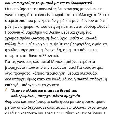
και να ανεχτούμε το φυσικό μα και το διαφορετικό.
Οι πεποιθήσεις της κοινωνίας ότι ο άντρας μπορεί ενώ η
γυναίκα όχι, ότι το ένα είναι ωραίο και το άλλο όχι κι όλα τα
στερεότυπα που μας κρατούν γερά και μας σέρνουν από τη
μύτη ως σήμερα, κάποια στιγμή πρέπει να αποδυναμωθούν!
Προσωπικά βαρέθηκα να βλέπω ψεύτικα χτισμένα
χρωματισμένα ζωγραφισμένα νύχια, ψεύτικα μαλλιά
κολλημένα, ψεύτικο χρώμα, ψεύτικες βλεφαρίδες, αφύσικα
φρύδια, παραφουσκωμένα χείλη, αρώματα πάνω στα
αρώματα, απίθανα καλλυντικά.
Για τις γυναίκες όλα αυτά! Μεγάλη μπίζνα, τεράστια
βιομηχανία πίσω από την εμφάνισή μας! Για τους άντρες
λίγα πράγματα, κάποια περιποίηση, μερικά αξεσουάρ.
Δεν υπάρχει όμως κακό και καλό, λάθος ή σωστό. Υπάρχει η
επιλογή, υπάρχει και το γούστο.
Όταν το αλλιώτικο σπάει τα δεσμά του
καθιερωμένου, υπάρχει πάντα αμηχανία.
Θυμώνω και εκπλήσσομαι κάθε φορά με τον φυσικό τρόπο
με τον οποίο δεχόμαστε όλες αυτές τις αλλαγές στον άντρα
αλλά τις καταδικάζουμε για τις γυναίκες και τις δείχνουμε