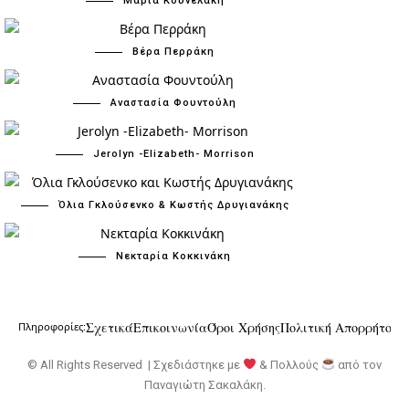
Μαρία Κουνελάκη
Βέρα Περράκη
Αναστασία Φουντούλη
Jerolyn -Elizabeth- Morrison
Όλια Γκλούσενκο & Κωστής Δρυγιανάκης
Νεκταρία Κοκκινάκη
Σχετικά
Επικοινωνία
Όροι Χρήσης
Πολιτική Απορρήτου
Πληροφορίες:
© All Rights Reserved | Σχεδιάστηκε με
& Πολλούς
από τον
Παναγιώτη Σακαλάκη
.