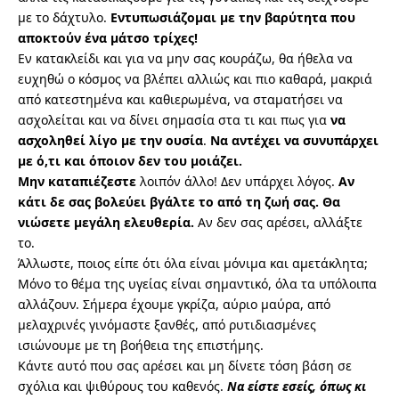
με το δάχτυλο.
Εντυπωσιάζομαι με την βαρύτητα που
αποκτούν ένα μάτσο τρίχες!
Εν κατακλείδι και για να μην σας κουράζω, θα ήθελα να
ευχηθώ ο κόσμος να βλέπει αλλιώς και πιο καθαρά, μακριά
από κατεστημένα και καθιερωμένα, να σταματήσει να
ασχολείται και να δίνει σημασία στα τι και πως για
να
ασχοληθεί λίγο με την ουσία
.
Να αντέχει να συνυπάρχει
με ό,τι και όποιον δεν του μοιάζει.
Μην καταπιέζεστε
λοιπόν άλλο! Δεν υπάρχει λόγος.
Αν
κάτι δε σας βολεύει βγάλτε το από τη ζωή σας. Θα
νιώσετε μεγάλη ελευθερία.
Αν δεν σας αρέσει, αλλάξτε
το.
Άλλωστε, ποιος είπε ότι όλα είναι μόνιμα και αμετάκλητα;
Μόνο το θέμα της υγείας είναι σημαντικό, όλα τα υπόλοιπα
αλλάζουν. Σήμερα έχουμε γκρίζα, αύριο μαύρα, από
μελαχρινές γινόμαστε ξανθές, από ρυτιδιασμένες
ισιώνουμε με τη βοήθεια της επιστήμης.
Κάντε αυτό που σας αρέσει και μη δίνετε τόση βάση σε
σχόλια και ψιθύρους του καθενός.
Να είστε εσείς, όπως κι